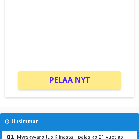
ilmaiskierroksia ilman
kierrätystä!
Talleta 1€
Saat heti 50 ilmaiskierrosta Tuohi 1000 -
peliin (arvo 0,20€ per kierros)!
Ei kierrätysvaatimusta!
PELAA NYT
Uusimmat
Myrskyvaroitus Kiinasta – palasiko 21-vuotias