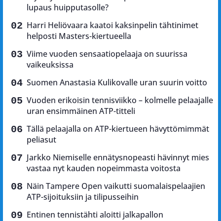
lupaus huipputasolle?
Harri Heliövaara kaatoi kaksinpelin tähtinimet
helposti Masters-kiertueella
Viime vuoden sensaatiopelaaja on suurissa
vaikeuksissa
Suomen Anastasia Kulikovalle uran suurin voitto
Vuoden erikoisin tennisviikko – kolmelle pelaajalle
uran ensimmäinen ATP-titteli
Tällä pelaajalla on ATP-kiertueen hävyttömimmät
peliasut
Jarkko Niemiselle ennätysnopeasti hävinnyt mies
vastaa nyt kauden nopeimmasta voitosta
Näin Tampere Open vaikutti suomalaispelaajien
ATP-sijoituksiin ja tilipusseihin
Entinen tennistähti aloitti jalkapallon