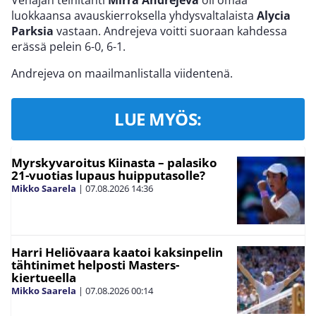
luokkaansa avauskierroksella yhdysvaltalaista
Alycia
Parksia
vastaan. Andrejeva voitti suoraan kahdessa
erässä pelein 6-0, 6-1.
Andrejeva on maailmanlistalla viidentenä.
LUE MYÖS:
Myrskyvaroitus Kiinasta – palasiko
21-vuotias lupaus huipputasolle?
Mikko Saarela
|
07.08.2026
14:36
Harri Heliövaara kaatoi kaksinpelin
tähtinimet helposti Masters-
kiertueella
Mikko Saarela
|
07.08.2026
00:14