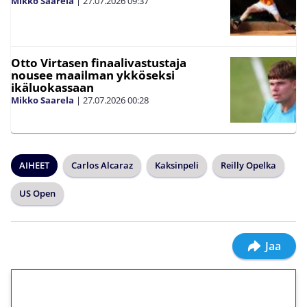
Mikko Saarela
|
27.07.2026
09:37
Otto Virtasen finaalivastustaja
nousee maailman ykköseksi
ikäluokassaan
Mikko Saarela
|
27.07.2026
00:28
AIHEET
Carlos Alcaraz
Kaksinpeli
Reilly Opelka
US Open
Jaa
1€ = 10€ arvosta