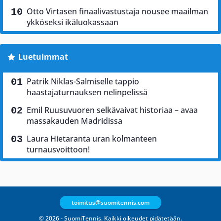
Otto Virtasen finaalivastustaja nousee maailman
ykköseksi ikäluokassaan
Luetuimmat
Patrik Niklas-Salmiselle tappio
haastajaturnauksen nelinpelissä
Emil Ruusuvuoren selkävaivat historiaa – avaa
massakauden Madridissa
Laura Hietaranta uran kolmanteen
turnausvoittoon!
toimitus@suomitennis.com
© 2026 - SuomiTennis. Kaikki oikeudet pidätetään.