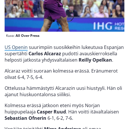
Kuva:
All Over Press
US Openin
suurimpiin suosikkeihin lukeutuva Espanjan
supertähti
Carlos Alcaraz
pudotti avauskierroksella
helposti jatkosta yhdysvaltalaisen
Reilly Opelkan
.
Alcaraz voitti suoraan kolmessa erässä. Eränumerot
olivat 6-4, 7-5, 6-4.
Ottelussa hämmästytti Alcarazin uusi hiustyyli. Hän oli
ajanut hiuskuontalonsa siiliksi.
Kolmessa erässä jatkoon eteni myös Norjan
huippupelaaja
Casper Ruud
. Hän voitti itävaltalaisen
Sebastian Ofnerin
6-1, 6-2, 7-6.
Venäjän teinitähti
Mirra Andrejeva
oli omaa