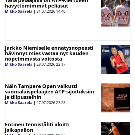
Tällä pelaajalla on ATP-kiertueen
hävyttömimmät peliasut
Mikko Saarela
|
31.07.2026
14:40
Jarkko Niemiselle ennätysnopeasti
hävinnyt mies vastaa nyt kauden
nopeimmasta voitosta
Mikko Saarela
|
28.07.2026
22:17
Näin Tampere Open vaikutti
suomalaispelaajien ATP-sijoituksiin
ja tilipusseihin
Mikko Saarela
|
27.07.2026
23:28
Entinen tennistähti aloitti
jalkapallon