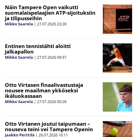
Näin Tampere Open vaikutti
suomalaispelaajien ATP-sijoituksiin
ja tilipusseihin
Mikko Saarela
|
27.07.2026
23:28
Entinen tennistähti aloitti
jalkapallon
Mikko Saarela
|
27.07.2026
09:37
Otto Virtasen finaalivastustaja
nousee maailman ykköseksi
ikäluokassaan
Mikko Saarela
|
27.07.2026
00:28
Otto Virtanen joutui taipumaan –
nouseva teini vei Tampere Openin
Jaakko Perttilä
|
26.07.2026
16:11