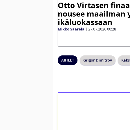
Otto Virtasen finaa
nousee maailman 
ikäluokassaan
Mikko Saarela
|
27.07.2026
00:28
AIHEET
Grigor Dimitrov
Kaks
1€ = 10€ arvosta 
kierrätystä!
Talleta 1€