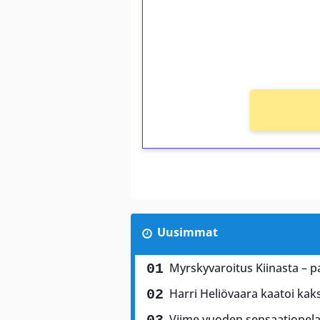
Saat heti 50 ilmaiskierr
kierros)!
Ei kierrätysvaatimusta!
Uusimmat
Myrskyvaroitus Kiinasta – p
Harri Heliövaara kaatoi kaks
Viime vuoden sensaatiopela