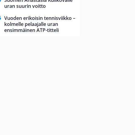
Suomen Anastasia Kulikovalle
uran suurin voitto
Vuoden erikoisin tennisviikko –
kolmelle pelaajalle uran
ensimmäinen ATP-titteli