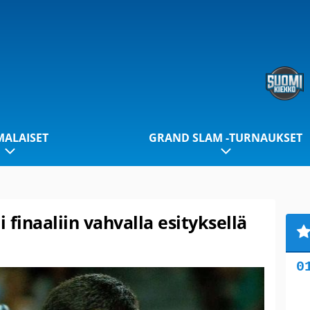
ALAISET
GRAND SLAM -TURNAUKSET
 finaaliin vahvalla esityksellä