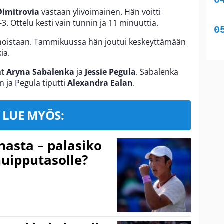
Dimitrovia
vastaan ylivoimainen. Hän voitti
3. Ottelu kesti vain tunnin ja 11 minuuttia.
moistaan. Tammikuussa hän joutui keskeyttämään
ia.
ät
Aryna Sabalenka
ja
Jessie Pegula
. Sabalenka
n ja Pegula tiputti
Alexandra Ealan
.
LUE MYÖS:
nasta – palasiko
huipputasolle?