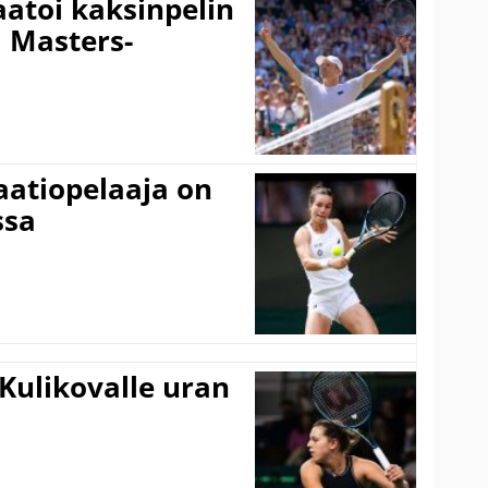
aatoi kaksinpelin
i Masters-
aatiopelaaja on
ssa
Kulikovalle uran