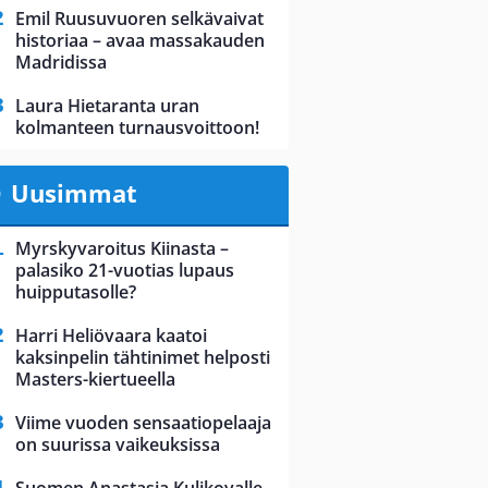
Emil Ruusuvuoren selkävaivat
historiaa – avaa massakauden
Madridissa
Laura Hietaranta uran
kolmanteen turnausvoittoon!
Uusimmat
Myrskyvaroitus Kiinasta –
palasiko 21-vuotias lupaus
huipputasolle?
Harri Heliövaara kaatoi
kaksinpelin tähtinimet helposti
Masters-kiertueella
Viime vuoden sensaatiopelaaja
on suurissa vaikeuksissa