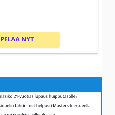
osta Tuohi 1000 -peliin (arvo 0,20€ per
PELAA NYT
alasiko 21-vuotias lupaus huipputasolle?
inpelin tähtinimet helposti Masters-kiertueella
aja on suurissa vaikeuksissa