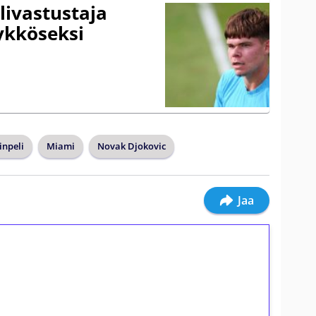
livastustaja
ykköseksi
inpeli
Miami
Novak Djokovic
Jaa
ilmaiskierroksia ilman