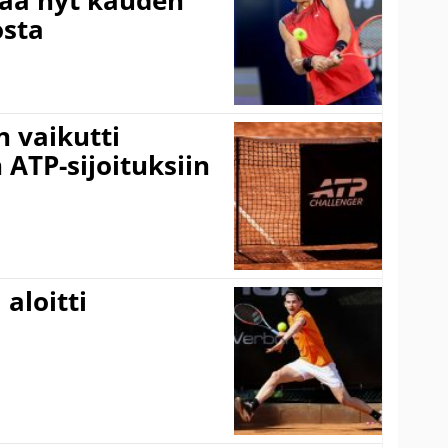
taa nyt kauden
osta
 vaikutti
 ATP-sijoituksiin
aloitti