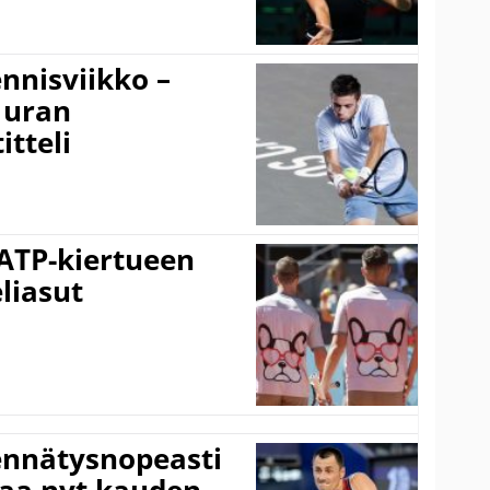
nnisviikko –
 uran
tteli
 ATP-kiertueen
liasut
ennätysnopeasti