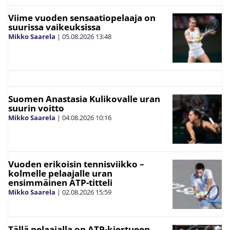
Viime vuoden sensaatiopelaaja on
suurissa vaikeuksissa
Mikko Saarela
|
05.08.2026
13:48
Suomen Anastasia Kulikovalle uran
suurin voitto
Mikko Saarela
|
04.08.2026
10:16
Vuoden erikoisin tennisviikko –
kolmelle pelaajalle uran
ensimmäinen ATP-titteli
Mikko Saarela
|
02.08.2026
15:59
Tällä pelaajalla on ATP-kiertueen