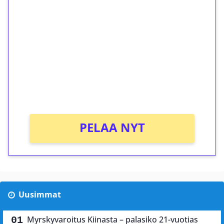
ilmaiskierroksia ilman
kierrätystä!
Talleta 1€
Saat heti 50 ilmaiskierrosta Tuohi 1000 -
peliin (arvo 0,20€ per kierros)!
Ei kierrätysvaatimusta!
PELAA NYT
Uusimmat
Myrskyvaroitus Kiinasta – palasiko 21-vuotias