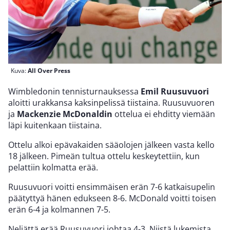
Kuva:
All Over Press
Wimbledonin tennisturnauksessa
Emil Ruusuvuori
aloitti urakkansa kaksinpelissä tiistaina. Ruusuvuoren
ja
Mackenzie McDonaldin
ottelua ei ehditty viemään
läpi kuitenkaan tiistaina.
Ottelu alkoi epävakaiden sääolojen jälkeen vasta kello
18 jälkeen. Pimeän tultua ottelu keskeytettiin, kun
pelattiin kolmatta erää.
Ruusuvuori voitti ensimmäisen erän 7-6 katkaisupelin
päätyttyä hänen edukseen 8-6. McDonald voitti toisen
erän 6-4 ja kolmannen 7-5.
Neljättä erää Ruusuvuori johtaa 4-3. Niistä lukemista