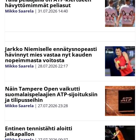
hävyttömimmät peliasut
Mikko Saarela
|
31.07.2026
14:40
Jarkko Niemiselle ennätysnopeasti
hävinnyt mies vastaa nyt kauden
nopeimmasta voitosta
Mikko Saarela
|
28.07.2026
22:17
Näin Tampere Open vaikutti
suomalaispelaajien ATP-sijoituksiin
ja tilipusseihin
Mikko Saarela
|
27.07.2026
23:28
Entinen tennistähti aloitti
jalkapallon
Mikko Saarela
|
27.07.2026
09:37