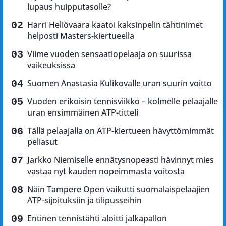
lupaus huipputasolle?
Harri Heliövaara kaatoi kaksinpelin tähtinimet
helposti Masters-kiertueella
Viime vuoden sensaatiopelaaja on suurissa
vaikeuksissa
Suomen Anastasia Kulikovalle uran suurin voitto
Vuoden erikoisin tennisviikko – kolmelle pelaajalle
uran ensimmäinen ATP-titteli
Tällä pelaajalla on ATP-kiertueen hävyttömimmät
peliasut
Jarkko Niemiselle ennätysnopeasti hävinnyt mies
vastaa nyt kauden nopeimmasta voitosta
Näin Tampere Open vaikutti suomalaispelaajien
ATP-sijoituksiin ja tilipusseihin
Entinen tennistähti aloitti jalkapallon