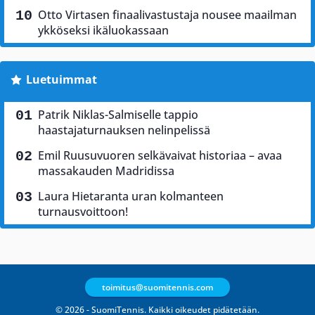
Otto Virtasen finaalivastustaja nousee maailman
ykköseksi ikäluokassaan
Luetuimmat
Patrik Niklas-Salmiselle tappio
haastajaturnauksen nelinpelissä
Emil Ruusuvuoren selkävaivat historiaa – avaa
massakauden Madridissa
Laura Hietaranta uran kolmanteen
turnausvoittoon!
toimitus@suomitennis.com
© 2026 - SuomiTennis. Kaikki oikeudet pidätetään.