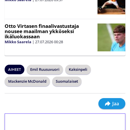
Otto Virtasen finaalivastustaja
nousee maailman ykköseksi
ikäluokassaan
Mikko Saarela
|
27.07.2026
00:28
AIHEET
Emil Ruusuvuori
Kaksinpeli
Mackenzie McDonald
Suomalaiset
Jaa
1€ = 10€ arvosta