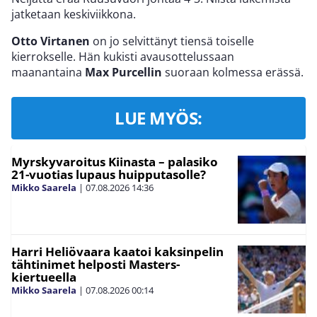
jatketaan keskiviikkona.
Otto Virtanen
on jo selvittänyt tiensä toiselle
kierrokselle. Hän kukisti avausottelussaan
maanantaina
Max Purcellin
suoraan kolmessa erässä.
LUE MYÖS:
Myrskyvaroitus Kiinasta – palasiko
21-vuotias lupaus huipputasolle?
Mikko Saarela
|
07.08.2026
14:36
Harri Heliövaara kaatoi kaksinpelin
tähtinimet helposti Masters-
kiertueella
Mikko Saarela
|
07.08.2026
00:14