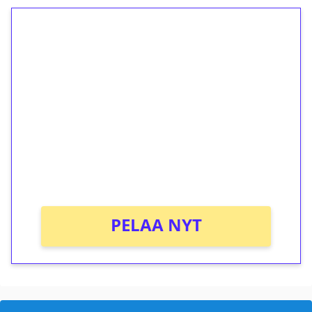
1€ = 10€ arvosta
ilmaiskierroksia ilman
kierrätystä!
Talleta 1€
Saat heti 50 ilmaiskierrosta Tuohi 1000 -
peliin (arvo 0,20€ per kierros)!
Ei kierrätysvaatimusta!
PELAA NYT