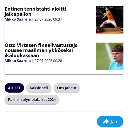
Entinen tennistähti aloitti
jalkapallon
Mikko Saarela
|
27.07.2026
09:37
Otto Virtasen finaalivastustaja
nousee maailman ykköseksi
ikäluokassaan
Mikko Saarela
|
27.07.2026
00:28
AIHEET
Kaksinpeli
Ons Jabeur
Pariisin olympialaiset 2024
Jaa