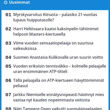
Uusimmat
Myrskyvaroitus Kiinasta – palasiko 21-vuotias
lupaus huipputasolle?
Harri Heliövaara kaatoi kaksinpelin tähtinimet
helposti Masters-kiertueella
Viime vuoden sensaatiopelaaja on suurissa
vaikeuksissa
Suomen Anastasia Kulikovalle uran suurin voitto
Vuoden erikoisin tennisviikko – kolmelle pelaajalle
uran ensimmäinen ATP-titteli
Tällä pelaajalla on ATP-kiertueen hävyttömimmät
peliasut
Jarkko Niemiselle ennätysnopeasti hävinnyt mies
vastaa nyt kauden nopeimmasta voitosta
Näin Tampere Open vaikutti suomalaispelaajien