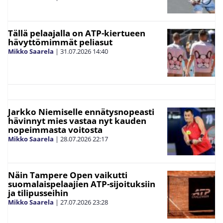
Tällä pelaajalla on ATP-kiertueen
hävyttömimmät peliasut
Mikko Saarela
|
31.07.2026
14:40
Jarkko Niemiselle ennätysnopeasti
hävinnyt mies vastaa nyt kauden
nopeimmasta voitosta
Mikko Saarela
|
28.07.2026
22:17
Näin Tampere Open vaikutti
suomalaispelaajien ATP-sijoituksiin
ja tilipusseihin
Mikko Saarela
|
27.07.2026
23:28