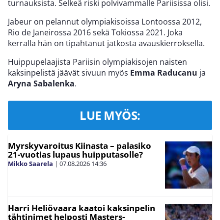
turnauksista. Selkeä riski polvivammalle Pariisissa olisi.
Jabeur on pelannut olympiakisoissa Lontoossa 2012,
Rio de Janeirossa 2016 sekä Tokiossa 2021. Joka
kerralla hän on tipahtanut jatkosta avauskierroksella.
Huippupelaajista Pariisin olympiakisojen naisten
kaksinpelistä jäävät sivuun myös
Emma Raducanu
ja
Aryna Sabalenka
.
LUE MYÖS:
Myrskyvaroitus Kiinasta – palasiko
21-vuotias lupaus huipputasolle?
Mikko Saarela
|
07.08.2026
14:36
Harri Heliövaara kaatoi kaksinpelin
tähtinimet helposti Masters-