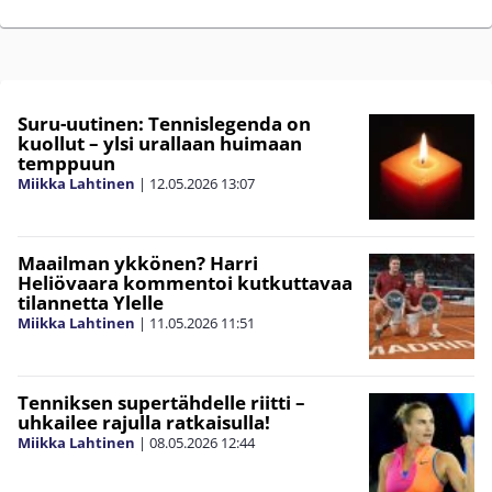
Suru-uutinen: Tennislegenda on
kuollut – ylsi urallaan huimaan
temppuun
Miikka Lahtinen
|
12.05.2026
13:07
Maailman ykkönen? Harri
Heliövaara kommentoi kutkuttavaa
tilannetta Ylelle
Miikka Lahtinen
|
11.05.2026
11:51
Tenniksen supertähdelle riitti –
uhkailee rajulla ratkaisulla!
Miikka Lahtinen
|
08.05.2026
12:44