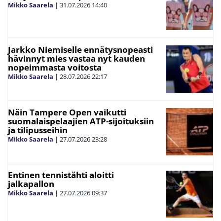
Mikko Saarela
|
31.07.2026
14:40
Jarkko Niemiselle ennätysnopeasti
hävinnyt mies vastaa nyt kauden
nopeimmasta voitosta
Mikko Saarela
|
28.07.2026
22:17
Näin Tampere Open vaikutti
suomalaispelaajien ATP-sijoituksiin
ja tilipusseihin
Mikko Saarela
|
27.07.2026
23:28
Entinen tennistähti aloitti
jalkapallon
Mikko Saarela
|
27.07.2026
09:37