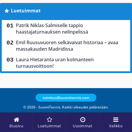
Luetuimmat
Patrik Niklas-Salmiselle tappio
haastajaturnauksen nelinpelissä
Emil Ruusuvuoren selkävaivat historiaa – avaa
massakauden Madridissa
Laura Hietaranta uran kolmanteen
turnausvoittoon!
toimitus@suomitennis.com
© 2026 - SuomiTennis. Kaikki oikeudet pidätetään.
Etusivu
Luetuimmat
Uusimmat
Valikko