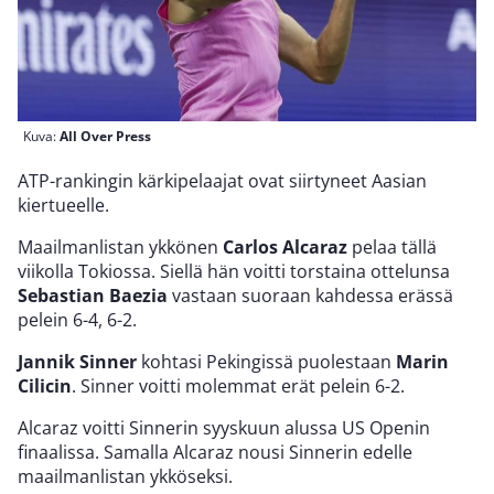
Kuva:
All Over Press
ATP-rankingin kärkipelaajat ovat siirtyneet Aasian
kiertueelle.
Maailmanlistan ykkönen
Carlos Alcaraz
pelaa tällä
viikolla Tokiossa. Siellä hän voitti torstaina ottelunsa
Sebastian Baezia
vastaan suoraan kahdessa erässä
pelein 6-4, 6-2.
Jannik Sinner
kohtasi Pekingissä puolestaan
Marin
Cilicin
. Sinner voitti molemmat erät pelein 6-2.
Alcaraz voitti Sinnerin syyskuun alussa US Openin
finaalissa. Samalla Alcaraz nousi Sinnerin edelle
maailmanlistan ykköseksi.