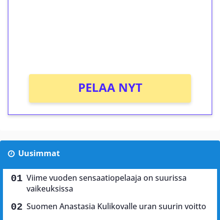
Talleta 1€
Saat heti 50 ilmaiskierrosta Tuohi 1000 -
peliin (arvo 0,20€ per kierros)!
Ei kierrätysvaatimusta!
PELAA NYT
Uusimmat
Viime vuoden sensaatiopelaaja on suurissa
vaikeuksissa
Suomen Anastasia Kulikovalle uran suurin voitto