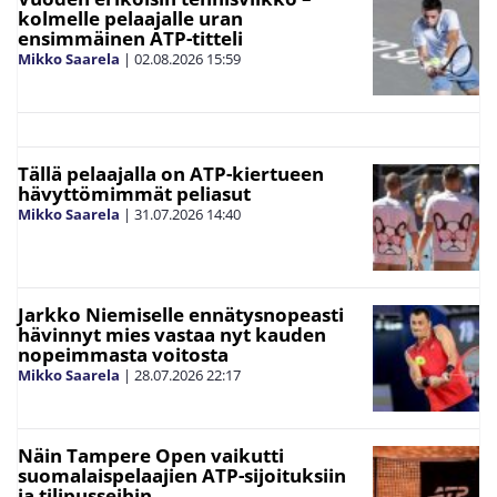
kolmelle pelaajalle uran
ensimmäinen ATP-titteli
Mikko Saarela
|
02.08.2026
15:59
Tällä pelaajalla on ATP-kiertueen
hävyttömimmät peliasut
Mikko Saarela
|
31.07.2026
14:40
Jarkko Niemiselle ennätysnopeasti
hävinnyt mies vastaa nyt kauden
nopeimmasta voitosta
Mikko Saarela
|
28.07.2026
22:17
Näin Tampere Open vaikutti
suomalaispelaajien ATP-sijoituksiin
ja tilipusseihin