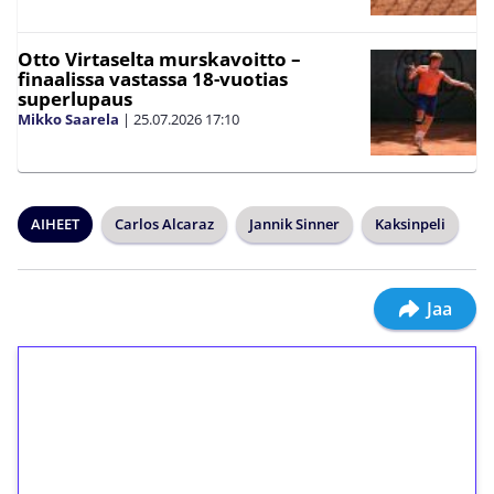
Otto Virtaselta murskavoitto –
finaalissa vastassa 18-vuotias
superlupaus
Mikko Saarela
|
25.07.2026
17:10
AIHEET
Carlos Alcaraz
Jannik Sinner
Kaksinpeli
Jaa
1€ = 10€ arvosta
ilmaiskierroksia ilman
kierrätystä!