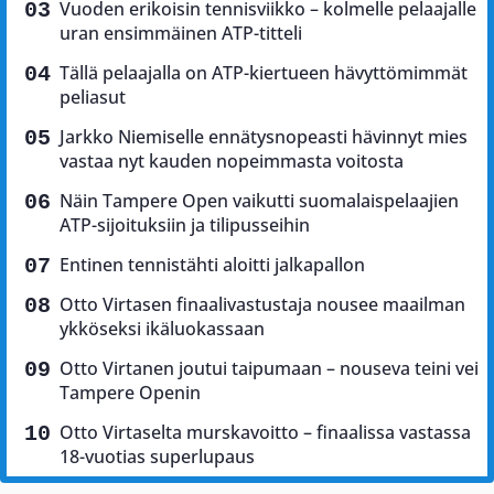
Vuoden erikoisin tennisviikko – kolmelle pelaajalle
uran ensimmäinen ATP-titteli
Tällä pelaajalla on ATP-kiertueen hävyttömimmät
peliasut
Jarkko Niemiselle ennätysnopeasti hävinnyt mies
vastaa nyt kauden nopeimmasta voitosta
Näin Tampere Open vaikutti suomalaispelaajien
ATP-sijoituksiin ja tilipusseihin
Entinen tennistähti aloitti jalkapallon
Otto Virtasen finaalivastustaja nousee maailman
ykköseksi ikäluokassaan
Otto Virtanen joutui taipumaan – nouseva teini vei
Tampere Openin
Otto Virtaselta murskavoitto – finaalissa vastassa
18-vuotias superlupaus