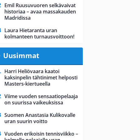
Emil Ruusuvuoren selkävaivat
historiaa – avaa massakauden
Madridissa
Laura Hietaranta uran
kolmanteen turnausvoittoon!
Uusimmat
Harri Heliövaara kaatoi
kaksinpelin tähtinimet helposti
Masters-kiertueella
Viime vuoden sensaatiopelaaja
on suurissa vaikeuksissa
Suomen Anastasia Kulikovalle
uran suurin voitto
Vuoden erikoisin tennisviikko –