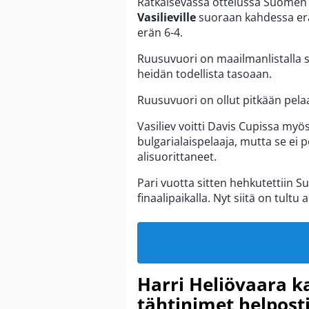
Ratkaisevassa ottelussa Suome
Vasilieville
suoraan kahdessa eräs
erän 6-4.
Ruusuvuori on maailmanlistalla sij
heidän todellista tasoaan.
Ruusuvuori on ollut pitkään pelaa
Vasiliev voitti Davis Cupissa myö
bulgarialaispelaaja, mutta se ei p
alisuorittaneet.
Pari vuotta sitten hehkutettiin 
finaalipaikalla. Nyt siitä on tultu 
Harri Heliövaara k
tähtinimet helpost