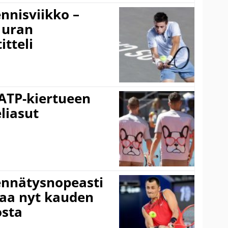
nnisviikko –
 uran
tteli
 ATP-kiertueen
liasut
ennätysnopeasti
taa nyt kauden
osta