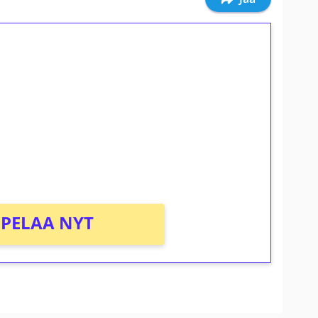
ilmaiskierroksia ilman
osta Tuohi 1000 -peliin (arvo 0,20€ per
PELAA NYT