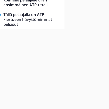
kolmelle pelaajalle uran
ensimmäinen ATP-titteli
Tällä pelaajalla on ATP-
kiertueen hävyttömimmät
peliasut