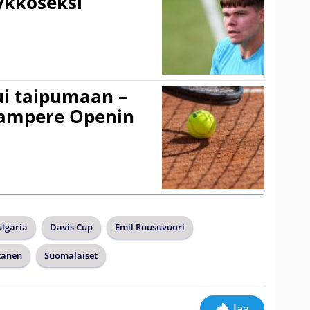
ykköseksi
ui taipumaan –
 Tampere Openin
lgaria
Davis Cup
Emil Ruusuvuori
tanen
Suomalaiset
Jaa