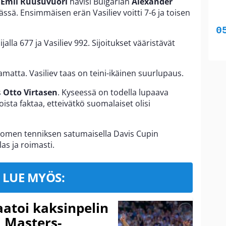
n
Emil Ruusuvuori
hävisi Bulgarian
Alexander
sä. Ensimmäisen erän Vasiliev voitti 7-6 ja toisen
alla 677 ja Vasiliev 992. Sijoitukset vääristävät
matta. Vasiliev taas on teini-ikäinen suurlupaus.
s
Otto Virtasen
. Kyseessä on todella lupaava
oista faktaa, etteivätkö suomalaiset olisi
Suomen tenniksen satumaisella Davis Cupin
alas ja roimasti.
LUE MYÖS:
aatoi kaksinpelin
i Masters-