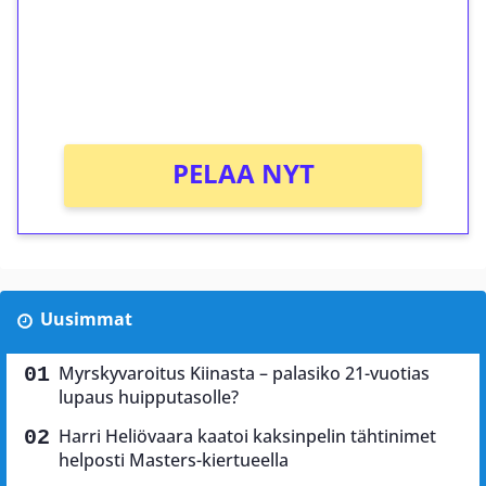
Saat heti 50 ilmaiskierrosta Tuohi 1000 -
peliin (arvo 0,20€ per kierros)!
Ei kierrätysvaatimusta!
PELAA NYT
Uusimmat
Myrskyvaroitus Kiinasta – palasiko 21-vuotias
lupaus huipputasolle?
Harri Heliövaara kaatoi kaksinpelin tähtinimet
helposti Masters-kiertueella