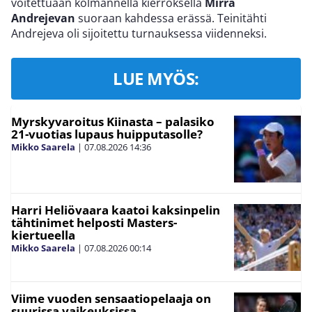
voitettuaan kolmannella kierroksella
Mirra
Andrejevan
suoraan kahdessa erässä. Teinitähti
Andrejeva oli sijoitettu turnauksessa viidenneksi.
LUE MYÖS:
Myrskyvaroitus Kiinasta – palasiko
21-vuotias lupaus huipputasolle?
Mikko Saarela
|
07.08.2026
14:36
Harri Heliövaara kaatoi kaksinpelin
tähtinimet helposti Masters-
kiertueella
Mikko Saarela
|
07.08.2026
00:14
Viime vuoden sensaatiopelaaja on
suurissa vaikeuksissa