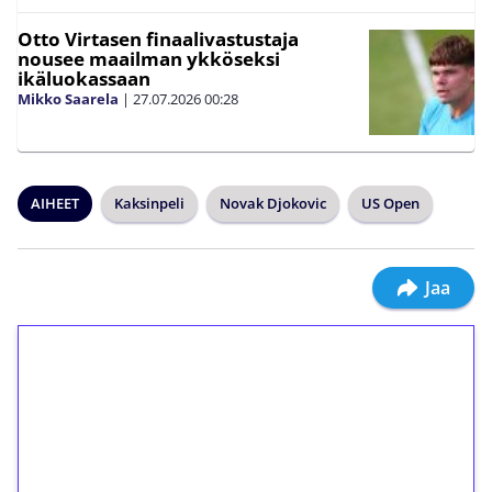
Otto Virtasen finaalivastustaja
nousee maailman ykköseksi
ikäluokassaan
Mikko Saarela
|
27.07.2026
00:28
AIHEET
Kaksinpeli
Novak Djokovic
US Open
Jaa
1€ = 10€ arvosta
ilmaiskierroksia ilman
kierrätystä!
Talleta 1€