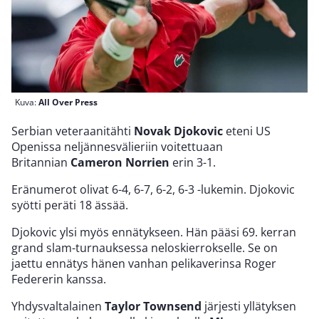
Kuva:
All Over Press
Serbian veteraanitähti
Novak Djokovic
eteni US
Openissa neljännesvälieriin voitettuaan
Britannian
Cameron Norrien
erin 3-1.
Eränumerot olivat 6-4, 6-7, 6-2, 6-3 -lukemin. Djokovic
syötti peräti 18 ässää.
Djokovic ylsi myös ennätykseen. Hän pääsi 69. kerran
grand slam-turnauksessa neloskierrokselle. Se on
jaettu ennätys hänen vanhan pelikaverinsa Roger
Federerin kanssa.
Yhdysvaltalainen
Taylor Townsend
järjesti yllätyksen