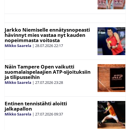
Jarkko Niemiselle ennätysnopeasti
hävinnyt mies vastaa nyt kauden
nopeimmasta voitosta
Mikko Saarela
|
28.07.2026
22:17
Näin Tampere Open vaikutti
suomalaispelaajien ATP-sijoituksiin
ja tilipusseihin
Mikko Saarela
|
27.07.2026
23:28
Entinen tennistähti aloitti
jalkapallon
Mikko Saarela
|
27.07.2026
09:37