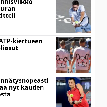
nnisviikko –
 uran
tteli
 ATP-kiertueen
liasut
ennätysnopeasti
taa nyt kauden
osta