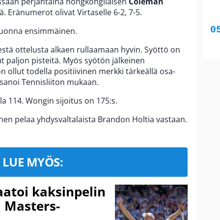
lussaan perjantaina hongkongilaisen
Coleman
 Eränumerot olivat Virtaselle 6-2, 7-5.
ä vuonna ensimmäinen.
estä ottelusta alkaen rullaamaan hyvin. Syöttö on
ut paljon pisteitä. Myös syötön jälkeinen
 ollut todella positiivinen merkki tärkeällä osa-
 sanoi Tennisliiton mukaan.
la 114. Wongin sijoitus on 175:s.
anen pelaa yhdysvaltalaista Brandon Holtia vastaan.
LUE MYÖS:
aatoi kaksinpelin
i Masters-