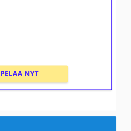
ilmaiskierroksia ilman
osta Tuohi 1000 -peliin (arvo 0,20€ per
PELAA NYT