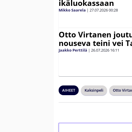
ikäluokassaan
Mikko Saarela
|
27.07.2026
00:28
Otto Virtanen jout
nouseva teini vei
Jaakko Perttilä
|
26.07.2026
16:11
AIHEET
Kaksinpeli
Otto Virt