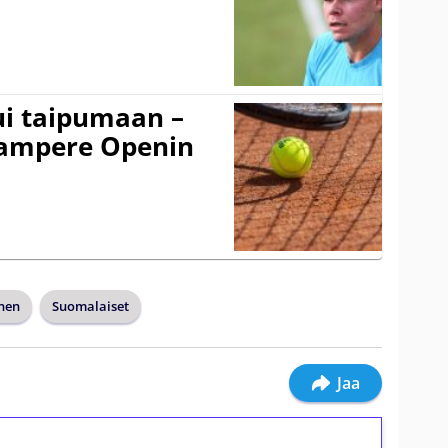
ui taipumaan –
 Tampere Openin
anen
Suomalaiset
Jaa