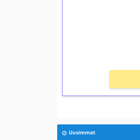
1€ = 10€ arvosta 
kierrätystä!
Talleta 1€
Saat heti 50 ilmaiskierr
kierros)!
Ei kierrätysvaatimusta!
Uusimmat