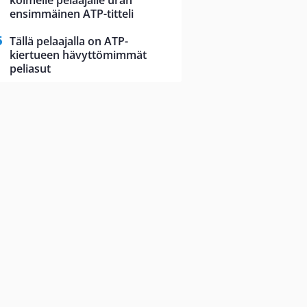
kolmelle pelaajalle uran
ensimmäinen ATP-titteli
Tällä pelaajalla on ATP-
kiertueen hävyttömimmät
peliasut