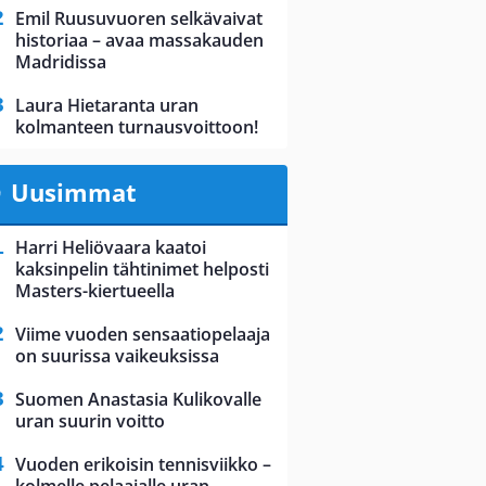
Emil Ruusuvuoren selkävaivat
historiaa – avaa massakauden
Madridissa
Laura Hietaranta uran
kolmanteen turnausvoittoon!
Uusimmat
Harri Heliövaara kaatoi
kaksinpelin tähtinimet helposti
Masters-kiertueella
Viime vuoden sensaatiopelaaja
on suurissa vaikeuksissa
Suomen Anastasia Kulikovalle
uran suurin voitto
Vuoden erikoisin tennisviikko –