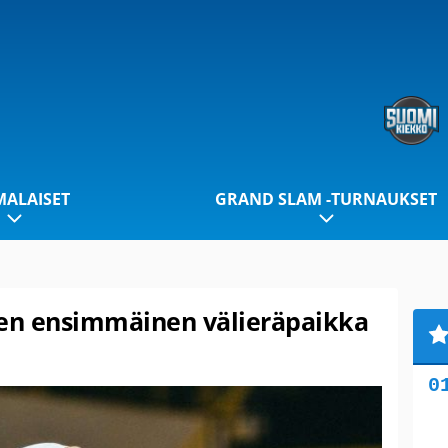
ALAISET
GRAND SLAM -TURNAUKSET
den ensimmäinen välieräpaikka