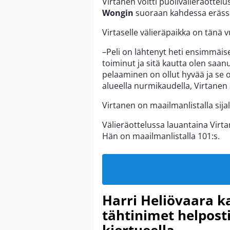
Virtanen voitti puolivälieräotte
Wongin
suoraan kahdessa erässä.
Virtaselle välieräpaikka on tän
–Peli on lähtenyt heti ensimmäis
toiminut ja sitä kautta olen saan
pelaaminen on ollut hyvää ja se on
alueella nurmikaudella, Virtanen
Virtanen on maailmanlistalla sijal
Välieräottelussa lauantaina Virt
Hän on maailmanlistalla 101:s.
Harri Heliövaara k
tähtinimet helpost