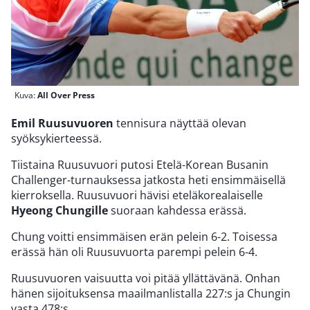
Kuva:
All Over Press
Emil Ruusuvuoren
tennisura näyttää olevan
syöksykierteessä.
Tiistaina Ruusuvuori putosi Etelä-Korean Busanin
Challenger-turnauksessa jatkosta heti ensimmäisellä
kierroksella. Ruusuvuori hävisi eteläkorealaiselle
Hyeong Chungille
suoraan kahdessa erässä.
Chung voitti ensimmäisen erän pelein 6-2. Toisessa
erässä hän oli Ruusuvuorta parempi pelein 6-4.
Ruusuvuoren vaisuutta voi pitää yllättävänä. Onhan
hänen sijoituksensa maailmanlistalla 227:s ja Chungin
vasta 478:s.