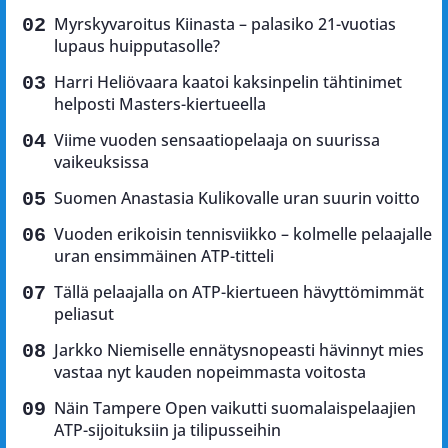
Myrskyvaroitus Kiinasta – palasiko 21-vuotias
lupaus huipputasolle?
Harri Heliövaara kaatoi kaksinpelin tähtinimet
helposti Masters-kiertueella
Viime vuoden sensaatiopelaaja on suurissa
vaikeuksissa
Suomen Anastasia Kulikovalle uran suurin voitto
Vuoden erikoisin tennisviikko – kolmelle pelaajalle
uran ensimmäinen ATP-titteli
Tällä pelaajalla on ATP-kiertueen hävyttömimmät
peliasut
Jarkko Niemiselle ennätysnopeasti hävinnyt mies
vastaa nyt kauden nopeimmasta voitosta
Näin Tampere Open vaikutti suomalaispelaajien
ATP-sijoituksiin ja tilipusseihin