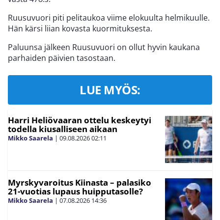
Ruusuvuori piti pelitaukoa viime elokuulta helmikuulle.
Hän kärsi liian kovasta kuormituksesta.
Paluunsa jälkeen Ruusuvuori on ollut hyvin kaukana
parhaiden päivien tasostaan.
LUE MYÖS:
Harri Heliövaaran ottelu keskeytyi
todella kiusalliseen aikaan
Mikko Saarela
|
09.08.2026
02:11
Myrskyvaroitus Kiinasta – palasiko
21-vuotias lupaus huipputasolle?
Mikko Saarela
|
07.08.2026
14:36