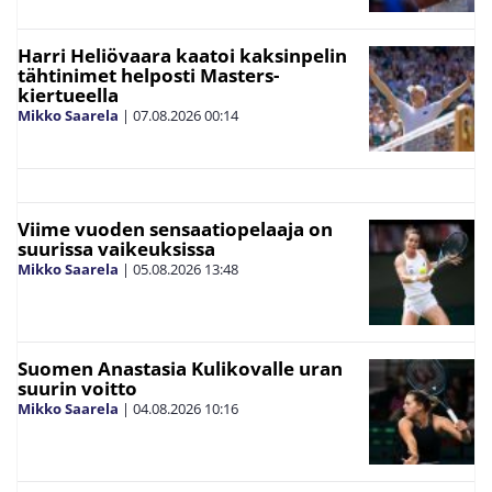
Harri Heliövaara kaatoi kaksinpelin
tähtinimet helposti Masters-
kiertueella
Mikko Saarela
|
07.08.2026
00:14
Viime vuoden sensaatiopelaaja on
suurissa vaikeuksissa
Mikko Saarela
|
05.08.2026
13:48
Suomen Anastasia Kulikovalle uran
suurin voitto
Mikko Saarela
|
04.08.2026
10:16