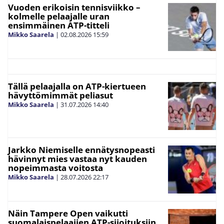
Vuoden erikoisin tennisviikko –
kolmelle pelaajalle uran
ensimmäinen ATP-titteli
Mikko Saarela
|
02.08.2026
15:59
Tällä pelaajalla on ATP-kiertueen
hävyttömimmät peliasut
Mikko Saarela
|
31.07.2026
14:40
Jarkko Niemiselle ennätysnopeasti
hävinnyt mies vastaa nyt kauden
nopeimmasta voitosta
Mikko Saarela
|
28.07.2026
22:17
Näin Tampere Open vaikutti
suomalaispelaajien ATP-sijoituksiin