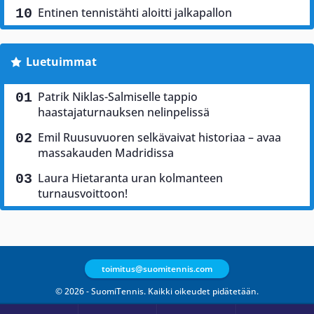
Entinen tennistähti aloitti jalkapallon
Luetuimmat
Patrik Niklas-Salmiselle tappio
haastajaturnauksen nelinpelissä
Emil Ruusuvuoren selkävaivat historiaa – avaa
massakauden Madridissa
Laura Hietaranta uran kolmanteen
turnausvoittoon!
toimitus@suomitennis.com
© 2026 - SuomiTennis. Kaikki oikeudet pidätetään.