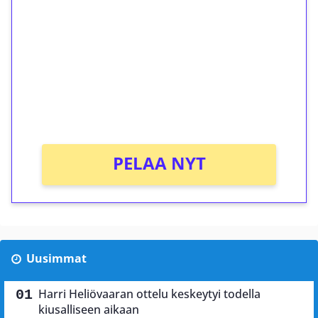
kierrätystä!
Talleta 1€
Saat heti 50 ilmaiskierrosta Tuohi 1000 -
peliin (arvo 0,20€ per kierros)!
Ei kierrätysvaatimusta!
PELAA NYT
Uusimmat
Harri Heliövaaran ottelu keskeytyi todella
kiusalliseen aikaan