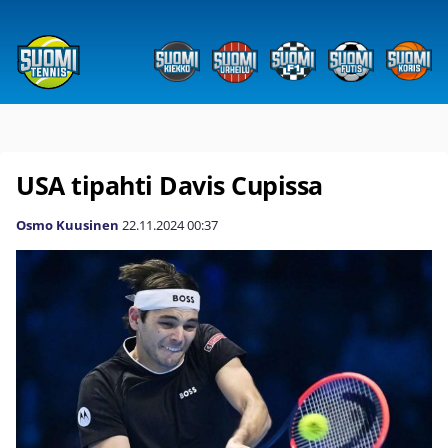
USA tipahti Davis Cupissa
Osmo Kuusinen
22.11.2024
00:37