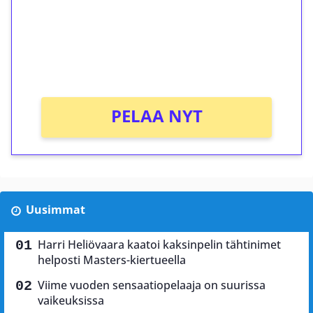
Talleta 1€
Saat heti 50 ilmaiskierrosta Tuohi 1000 -
peliin (arvo 0,20€ per kierros)!
Ei kierrätysvaatimusta!
PELAA NYT
Uusimmat
Harri Heliövaara kaatoi kaksinpelin tähtinimet
helposti Masters-kiertueella
Viime vuoden sensaatiopelaaja on suurissa
vaikeuksissa