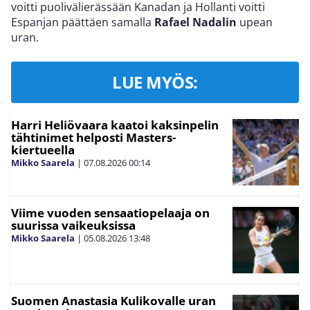
voitti puolivälierässään Kanadan ja Hollanti voitti
Espanjan päättäen samalla
Rafael Nadalin
upean
uran.
LUE MYÖS:
Harri Heliövaara kaatoi kaksinpelin
tähtinimet helposti Masters-
kiertueella
Mikko Saarela
|
07.08.2026
00:14
Viime vuoden sensaatiopelaaja on
suurissa vaikeuksissa
Mikko Saarela
|
05.08.2026
13:48
Suomen Anastasia Kulikovalle uran