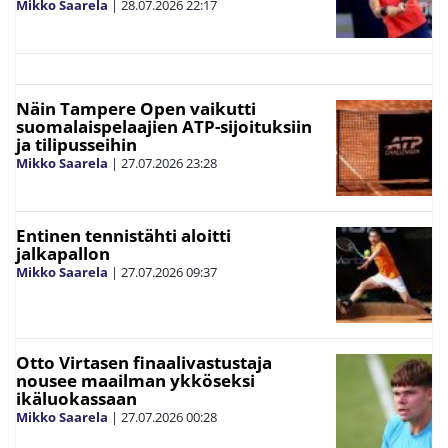
Mikko Saarela
|
28.07.2026
22:17
Näin Tampere Open vaikutti
suomalaispelaajien ATP-sijoituksiin
ja tilipusseihin
Mikko Saarela
|
27.07.2026
23:28
Entinen tennistähti aloitti
jalkapallon
Mikko Saarela
|
27.07.2026
09:37
Otto Virtasen finaalivastustaja
nousee maailman ykköseksi
ikäluokassaan
Mikko Saarela
|
27.07.2026
00:28