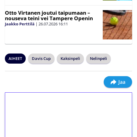
Otto Virtanen joutui taipumaan –
nouseva teini vei Tampere Openin
Jaakko Perttilä
|
26.07.2026
16:11
AIHEET
Davis Cup
Kaksinpeli
Nelinpeli
Jaa
1€ = 10€ arvosta
ilmaiskierroksia ilman
kierrätystä!