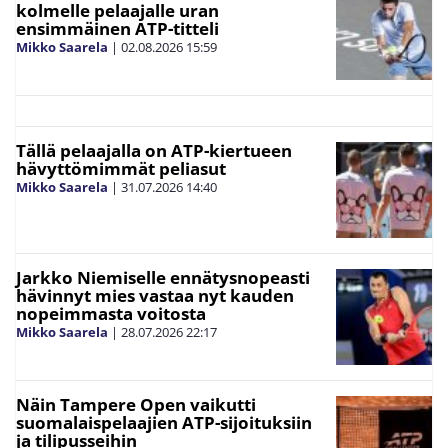
kolmelle pelaajalle uran
ensimmäinen ATP-titteli
Mikko Saarela
|
02.08.2026
15:59
Tällä pelaajalla on ATP-kiertueen
hävyttömimmät peliasut
Mikko Saarela
|
31.07.2026
14:40
Jarkko Niemiselle ennätysnopeasti
hävinnyt mies vastaa nyt kauden
nopeimmasta voitosta
Mikko Saarela
|
28.07.2026
22:17
Näin Tampere Open vaikutti
suomalaispelaajien ATP-sijoituksiin
ja tilipusseihin