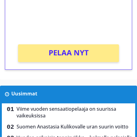
Talleta 1€
Saat heti 50 ilmaiskierrosta Tuohi 1000 -
peliin (arvo 0,20€ per kierros)!
Ei kierrätysvaatimusta!
PELAA NYT
Uusimmat
Viime vuoden sensaatiopelaaja on suurissa
vaikeuksissa
Suomen Anastasia Kulikovalle uran suurin voitto