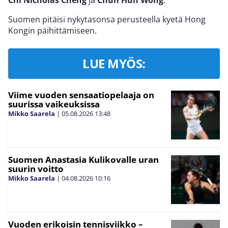
Chi Nicholas Cheng
ja
Chun Hun
Wong
.
Suomen pitäisi nykytasonsa perusteella kyetä Hong
Kongin päihittämiseen.
LUE MYÖS:
Viime vuoden sensaatiopelaaja on
suurissa vaikeuksissa
Mikko Saarela
|
05.08.2026
13:48
Suomen Anastasia Kulikovalle uran
suurin voitto
Mikko Saarela
|
04.08.2026
10:16
Vuoden erikoisin tennisviikko –