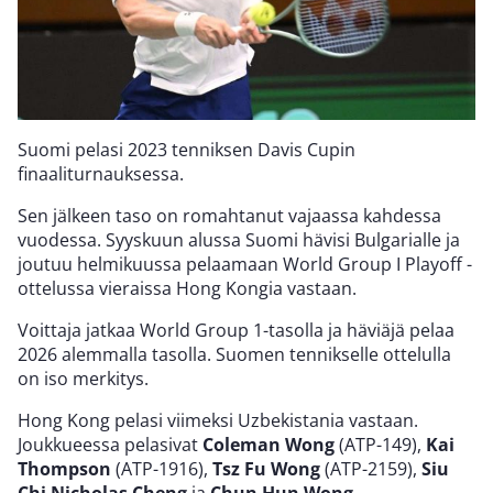
Suomi pelasi 2023 tenniksen Davis Cupin
finaaliturnauksessa.
Sen jälkeen taso on romahtanut vajaassa kahdessa
vuodessa. Syyskuun alussa Suomi hävisi Bulgarialle ja
joutuu helmikuussa pelaamaan World Group I Playoff -
ottelussa vieraissa Hong Kongia vastaan.
Voittaja jatkaa World Group 1-tasolla ja häviäjä pelaa
2026 alemmalla tasolla. Suomen tennikselle ottelulla
on iso merkitys.
Hong Kong pelasi viimeksi Uzbekistania vastaan.
Joukkueessa pelasivat
Coleman Wong
(ATP-149),
Kai
Thompson
(ATP-1916),
Tsz Fu Wong
(ATP-2159),
Siu