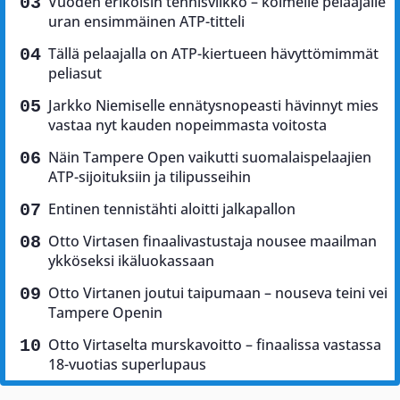
Vuoden erikoisin tennisviikko – kolmelle pelaajalle
uran ensimmäinen ATP-titteli
Tällä pelaajalla on ATP-kiertueen hävyttömimmät
peliasut
Jarkko Niemiselle ennätysnopeasti hävinnyt mies
vastaa nyt kauden nopeimmasta voitosta
Näin Tampere Open vaikutti suomalaispelaajien
ATP-sijoituksiin ja tilipusseihin
Entinen tennistähti aloitti jalkapallon
Otto Virtasen finaalivastustaja nousee maailman
ykköseksi ikäluokassaan
Otto Virtanen joutui taipumaan – nouseva teini vei
Tampere Openin
Otto Virtaselta murskavoitto – finaalissa vastassa
18-vuotias superlupaus