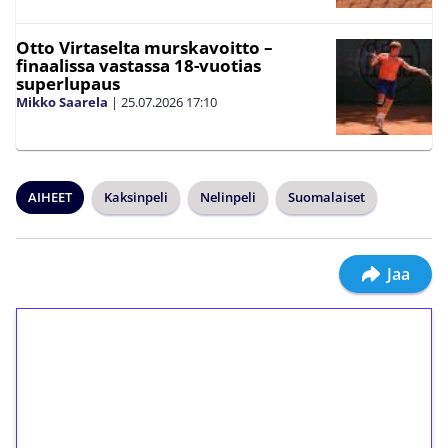
Otto Virtaselta murskavoitto –
finaalissa vastassa 18-vuotias
superlupaus
Mikko Saarela
|
25.07.2026
17:10
AIHEET
Kaksinpeli
Nelinpeli
Suomalaiset
Jaa
1€ = 10€ arvosta
ilmaiskierroksia ilman
kierrätystä!