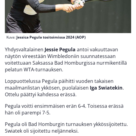
Kuva:
Jessica Pegula tositoimissa 2024 (AOP)
Yhdysvaltalainen
Jessie Pegula
antoi vakuuttavan
näytön vireestään Wimbledoniin suunnatessaan
voitettuaan Saksassa Bad Homburgissa nurmikentillä
pelatun WTA-turnauksen.
Loppuottelussa Pegula päihitti vuoden takaisen
maailmanlistan ykkösen, puolalaisen
Iga Swiatekin
.
Ottelu päättyi kahdessa erässä.
Pegula voitti ensimmäisen erän 6-4. Toisessa erässä
hän oli parempi 7-5.
Pegula oli Bad Homburgin turnauksen ykkössijoitettu.
Swiatek oli sijoitettu neljänneksi.