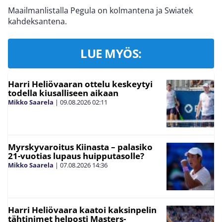
Maailmanlistalla Pegula on kolmantena ja Swiatek
kahdeksantena.
LUE MYÖS:
Harri Heliövaaran ottelu keskeytyi
todella kiusalliseen aikaan
Mikko Saarela
|
09.08.2026
02:11
Myrskyvaroitus Kiinasta – palasiko
21-vuotias lupaus huipputasolle?
Mikko Saarela
|
07.08.2026
14:36
Harri Heliövaara kaatoi kaksinpelin
tähtinimet helposti Masters-