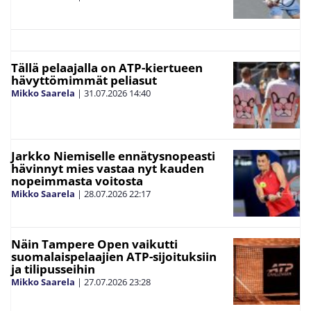
Tällä pelaajalla on ATP-kiertueen
hävyttömimmät peliasut
Mikko Saarela
|
31.07.2026
14:40
Jarkko Niemiselle ennätysnopeasti
hävinnyt mies vastaa nyt kauden
nopeimmasta voitosta
Mikko Saarela
|
28.07.2026
22:17
Näin Tampere Open vaikutti
suomalaispelaajien ATP-sijoituksiin
ja tilipusseihin
Mikko Saarela
|
27.07.2026
23:28