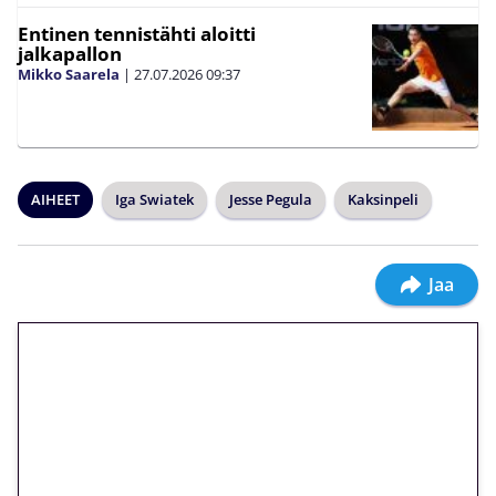
Entinen tennistähti aloitti
jalkapallon
Mikko Saarela
|
27.07.2026
09:37
AIHEET
Iga Swiatek
Jesse Pegula
Kaksinpeli
Jaa
🎁 Huipputarjous jatkuu: 10
euron kierrätysvapaa
megakierros Reactoonz-
peliin – vain 1 eurolla!