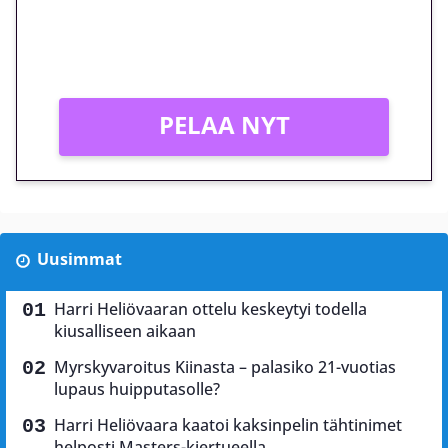
Peli: Reactoonz
Vain uusille asiakkaille!
PELAA NYT
Uusimmat
Harri Heliövaaran ottelu keskeytyi todella
kiusalliseen aikaan
Myrskyvaroitus Kiinasta – palasiko 21-vuotias
lupaus huipputasolle?
Harri Heliövaara kaatoi kaksinpelin tähtinimet
helposti Masters-kiertueella