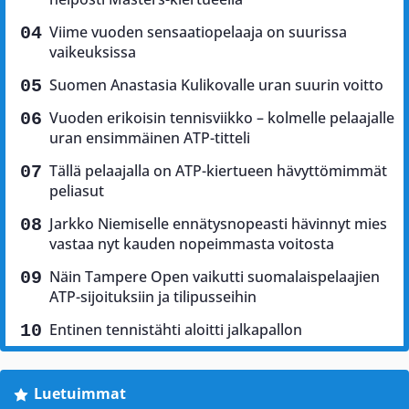
Viime vuoden sensaatiopelaaja on suurissa
vaikeuksissa
Suomen Anastasia Kulikovalle uran suurin voitto
Vuoden erikoisin tennisviikko – kolmelle pelaajalle
uran ensimmäinen ATP-titteli
Tällä pelaajalla on ATP-kiertueen hävyttömimmät
peliasut
Jarkko Niemiselle ennätysnopeasti hävinnyt mies
vastaa nyt kauden nopeimmasta voitosta
Näin Tampere Open vaikutti suomalaispelaajien
ATP-sijoituksiin ja tilipusseihin
Entinen tennistähti aloitti jalkapallon
Luetuimmat