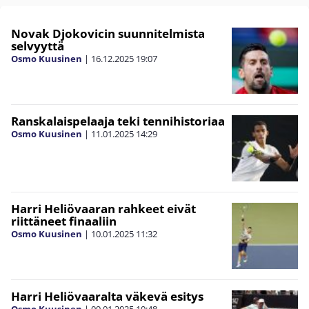
Novak Djokovicin suunnitelmista
selvyyttä
Osmo Kuusinen
|
16.12.2025
19:07
Ranskalaispelaaja teki tennihistoriaa
Osmo Kuusinen
|
11.01.2025
14:29
Harri Heliövaaran rahkeet eivät
riittäneet finaaliin
Osmo Kuusinen
|
10.01.2025
11:32
Harri Heliövaaralta väkevä esitys
Osmo Kuusinen
|
09.01.2025
10:48