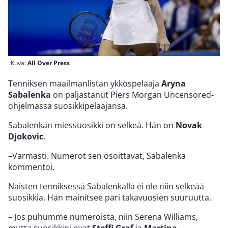
Kuva:
All Over Press
Tenniksen maailmanlistan ykköspelaaja
Aryna
Sabalenka
on paljastanut Piers Morgan Uncensored-
ohjelmassa suosikkipelaajansa.
Sabalenkan miessuosikki on selkeä. Hän on
Novak
Djokovic
.
–Varmasti. Numerot sen osoittavat, Sabalenka
kommentoi.
Naisten tenniksessä Sabalenkalla ei ole niin selkeää
suosikkia. Hän mainitsee pari takavuosien suuruutta.
– Jos puhumme numeroista, niin Serena Williams,
mutta suosikkini ovat
Steffi Graf
ja
Martina