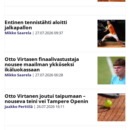
Entinen tennistähti aloitti
jalkapallon
Mikko Saarela
|
27.07.2026
09:37
Otto Virtasen finaalivastustaja
nousee maailman ykköseksi
ikäluokassaan
Mikko Saarela
|
27.07.2026
00:28
Otto Virtanen joutui taipumaan –
nouseva teini vei Tampere Openin
Jaakko Perttilä
|
26.07.2026
16:11