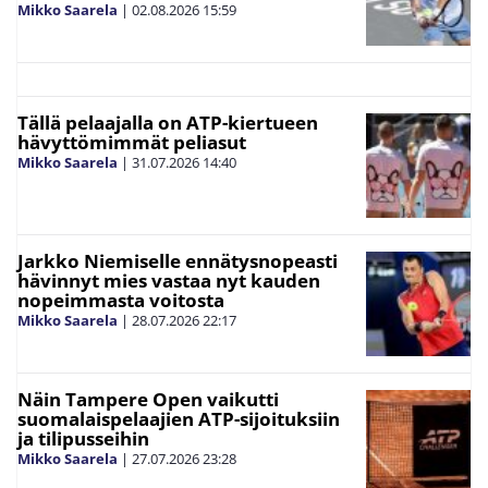
Mikko Saarela
|
02.08.2026
15:59
Tällä pelaajalla on ATP-kiertueen
hävyttömimmät peliasut
Mikko Saarela
|
31.07.2026
14:40
Jarkko Niemiselle ennätysnopeasti
hävinnyt mies vastaa nyt kauden
nopeimmasta voitosta
Mikko Saarela
|
28.07.2026
22:17
Näin Tampere Open vaikutti
suomalaispelaajien ATP-sijoituksiin
ja tilipusseihin
Mikko Saarela
|
27.07.2026
23:28