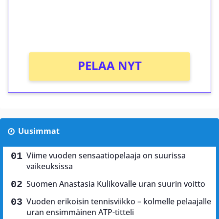
Saat heti 50 ilmaiskierrosta Tuohi 1000 -
peliin (arvo 0,20€ per kierros)!
Ei kierrätysvaatimusta!
PELAA NYT
Uusimmat
Viime vuoden sensaatiopelaaja on suurissa
vaikeuksissa
Suomen Anastasia Kulikovalle uran suurin voitto
Vuoden erikoisin tennisviikko – kolmelle pelaajalle
uran ensimmäinen ATP-titteli