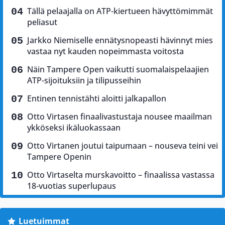
Tällä pelaajalla on ATP-kiertueen hävyttömimmät
peliasut
Jarkko Niemiselle ennätysnopeasti hävinnyt mies
vastaa nyt kauden nopeimmasta voitosta
Näin Tampere Open vaikutti suomalaispelaajien
ATP-sijoituksiin ja tilipusseihin
Entinen tennistähti aloitti jalkapallon
Otto Virtasen finaalivastustaja nousee maailman
ykköseksi ikäluokassaan
Otto Virtanen joutui taipumaan – nouseva teini vei
Tampere Openin
Otto Virtaselta murskavoitto – finaalissa vastassa
18-vuotias superlupaus
Luetuimmat