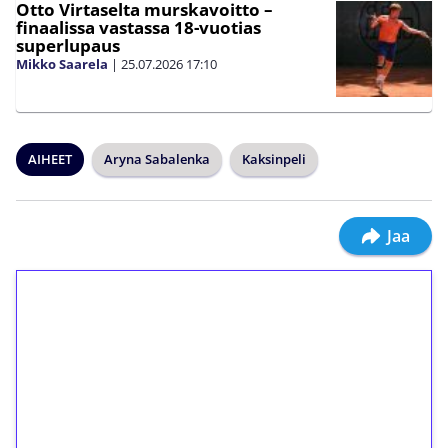
Otto Virtaselta murskavoitto –
finaalissa vastassa 18-vuotias
superlupaus
Mikko Saarela
|
25.07.2026
17:10
AIHEET
Aryna Sabalenka
Kaksinpeli
Jaa
1€ = 10€ arvosta
ilmaiskierroksia ilman
kierrätystä!
Talleta 1€