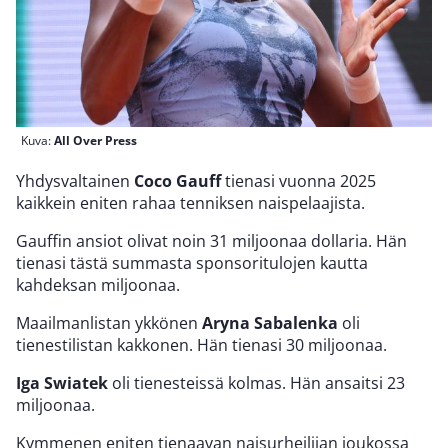
Kuva:
All Over Press
Yhdysvaltainen
Coco Gauff
tienasi vuonna 2025
kaikkein eniten rahaa tenniksen naispelaajista.
Gauffin ansiot olivat noin 31 miljoonaa dollaria. Hän
tienasi tästä summasta sponsoritulojen kautta
kahdeksan miljoonaa.
Maailmanlistan ykkönen
Aryna Sabalenka
oli
tienestilistan kakkonen. Hän tienasi 30 miljoonaa.
Iga Swiatek
oli tienesteissä kolmas. Hän ansaitsi 23
miljoonaa.
Kymmenen eniten tienaavan naisurheilijan joukossa