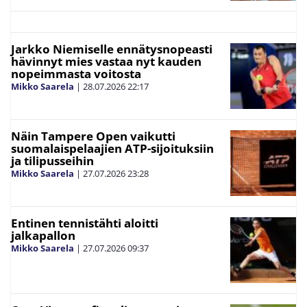
Jarkko Niemiselle ennätysnopeasti
hävinnyt mies vastaa nyt kauden
nopeimmasta voitosta
Mikko Saarela
|
28.07.2026
22:17
Näin Tampere Open vaikutti
suomalaispelaajien ATP-sijoituksiin
ja tilipusseihin
Mikko Saarela
|
27.07.2026
23:28
Entinen tennistähti aloitti
jalkapallon
Mikko Saarela
|
27.07.2026
09:37