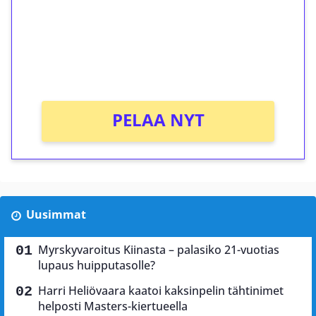
Talleta 1€
Saat heti 50 ilmaiskierrosta Tuohi 1000 -
peliin (arvo 0,20€ per kierros)!
Ei kierrätysvaatimusta!
PELAA NYT
Uusimmat
Myrskyvaroitus Kiinasta – palasiko 21-vuotias
lupaus huipputasolle?
Harri Heliövaara kaatoi kaksinpelin tähtinimet
helposti Masters-kiertueella