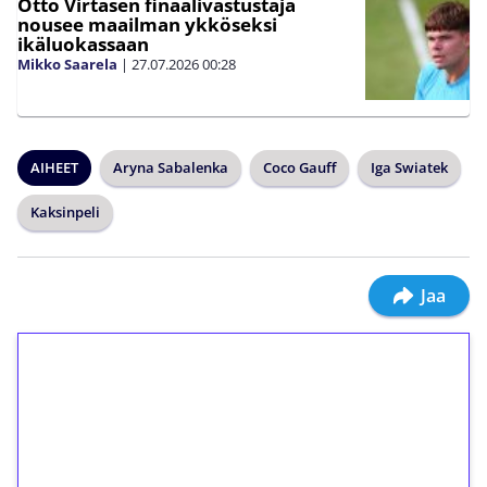
Otto Virtasen finaalivastustaja
nousee maailman ykköseksi
ikäluokassaan
Mikko Saarela
|
27.07.2026
00:28
AIHEET
Aryna Sabalenka
Coco Gauff
Iga Swiatek
Kaksinpeli
Jaa
1€ = 10€ arvosta
ilmaiskierroksia ilman
kierrätystä!