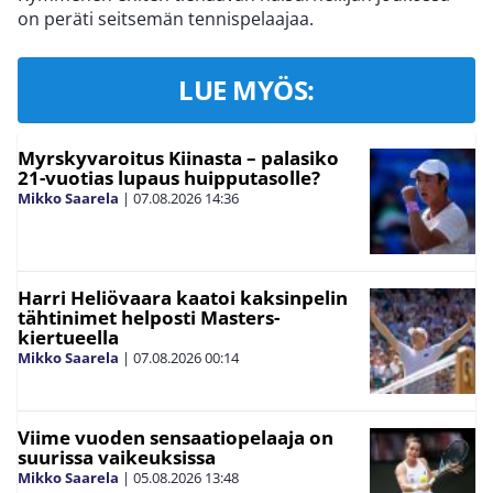
on peräti seitsemän tennispelaajaa.
LUE MYÖS:
Myrskyvaroitus Kiinasta – palasiko
21-vuotias lupaus huipputasolle?
Mikko Saarela
|
07.08.2026
14:36
Harri Heliövaara kaatoi kaksinpelin
tähtinimet helposti Masters-
kiertueella
Mikko Saarela
|
07.08.2026
00:14
Viime vuoden sensaatiopelaaja on
suurissa vaikeuksissa
Mikko Saarela
|
05.08.2026
13:48