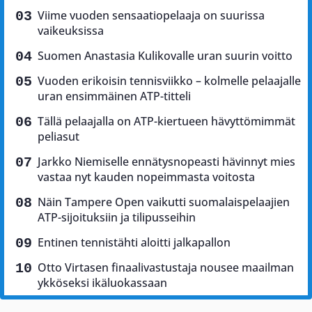
Viime vuoden sensaatiopelaaja on suurissa
vaikeuksissa
Suomen Anastasia Kulikovalle uran suurin voitto
Vuoden erikoisin tennisviikko – kolmelle pelaajalle
uran ensimmäinen ATP-titteli
Tällä pelaajalla on ATP-kiertueen hävyttömimmät
peliasut
Jarkko Niemiselle ennätysnopeasti hävinnyt mies
vastaa nyt kauden nopeimmasta voitosta
Näin Tampere Open vaikutti suomalaispelaajien
ATP-sijoituksiin ja tilipusseihin
Entinen tennistähti aloitti jalkapallon
Otto Virtasen finaalivastustaja nousee maailman
ykköseksi ikäluokassaan