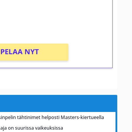
osta Tuohi 1000 -peliin (arvo 0,20€ per
PELAA NYT
inpelin tähtinimet helposti Masters-kiertueella
aja on suurissa vaikeuksissa