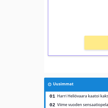
Talleta 1€
Saat heti 50 ilmaiskierr
kierros)!
Ei kierrätysvaatimusta!
Uusimmat
Harri Heliövaara kaatoi kaks
Viime vuoden sensaatiopela