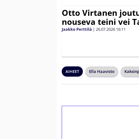
Otto Virtanen jout
nouseva teini vei
Jaakko Perttilä
|
26.07.2026
16:11
AIHEET
Ella Haavisto
Kaksinp
1€ = 10€ arvosta 
kierrätystä!