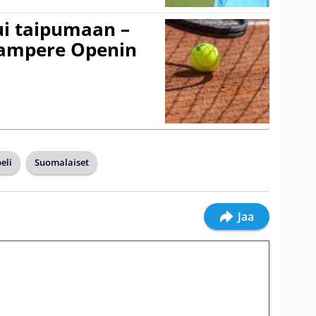
ui taipumaan –
 Tampere Openin
eli
Suomalaiset
Jaa
ilmaiskierroksia ilman