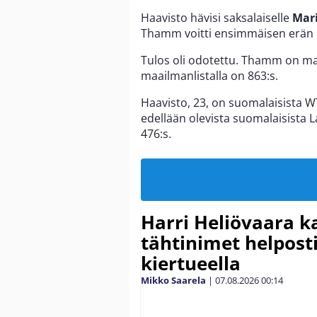
Haavisto hävisi saksalaiselle
Mari
Thamm voitti ensimmäisen erän 6-
Tulos oli odotettu. Thamm on maai
maailmanlistalla on 863:s.
Haavisto, 23, on suomalaisista 
edellään olevista suomalaisista L
476:s.
Harri Heliövaara k
tähtinimet helpost
kiertueella
Mikko Saarela
|
07.08.2026
00:14