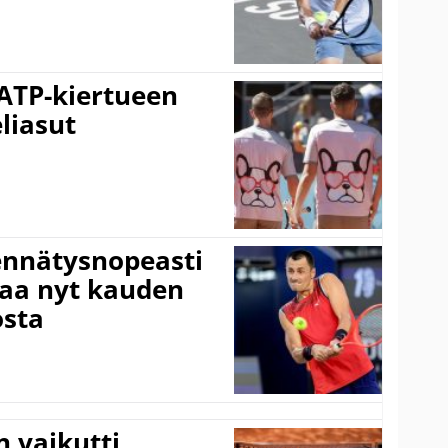
 ATP-kiertueen
liasut
ennätysnopeasti
taa nyt kauden
osta
 vaikutti