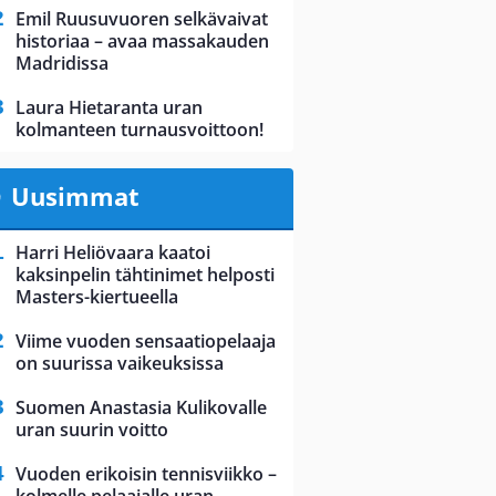
Emil Ruusuvuoren selkävaivat
historiaa – avaa massakauden
Madridissa
Laura Hietaranta uran
kolmanteen turnausvoittoon!
Uusimmat
Harri Heliövaara kaatoi
kaksinpelin tähtinimet helposti
Masters-kiertueella
Viime vuoden sensaatiopelaaja
on suurissa vaikeuksissa
Suomen Anastasia Kulikovalle
uran suurin voitto
Vuoden erikoisin tennisviikko –