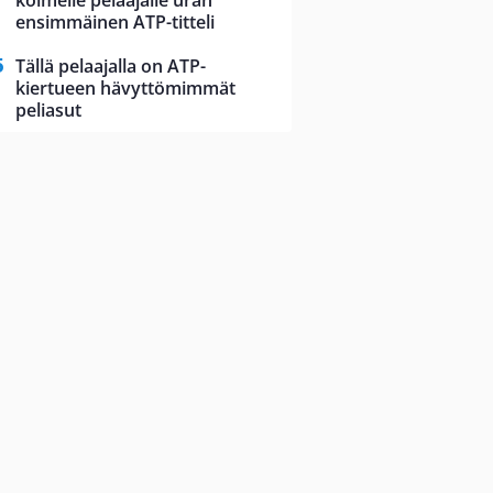
kolmelle pelaajalle uran
ensimmäinen ATP-titteli
Tällä pelaajalla on ATP-
kiertueen hävyttömimmät
peliasut