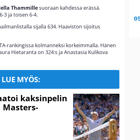
ella Thammille
suoraan kahdessa erässä.
3 ja toisen 6-4.
lmanlistalla sijalla 634. Haaviston sijoitus
WTA-rankingissa kolmanneksi korkeimmalla. Hänen
aura Hietaranta on 324:s ja Anastasia Kulikova
LUE MYÖS:
aatoi kaksinpelin
i Masters-