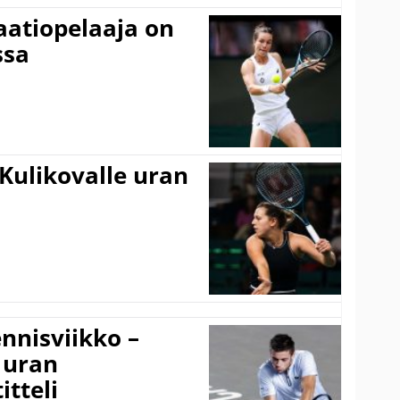
aatiopelaaja on
ssa
Kulikovalle uran
nnisviikko –
 uran
tteli