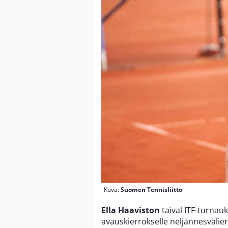
Kuva:
Suomen Tennisliitto
Ella Haaviston
taival ITF-turnau
avauskierrokselle neljännesvälier