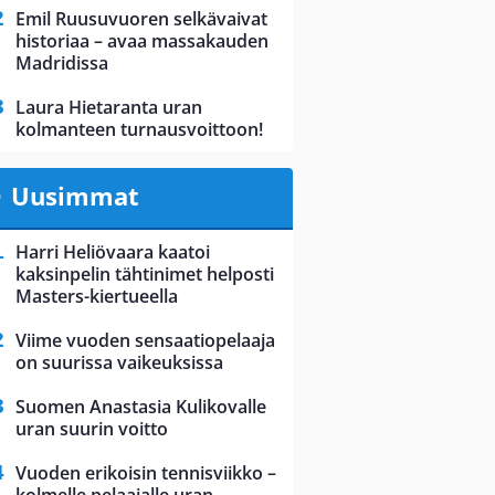
Emil Ruusuvuoren selkävaivat
historiaa – avaa massakauden
Madridissa
Laura Hietaranta uran
kolmanteen turnausvoittoon!
Uusimmat
Harri Heliövaara kaatoi
kaksinpelin tähtinimet helposti
Masters-kiertueella
Viime vuoden sensaatiopelaaja
on suurissa vaikeuksissa
Suomen Anastasia Kulikovalle
uran suurin voitto
Vuoden erikoisin tennisviikko –