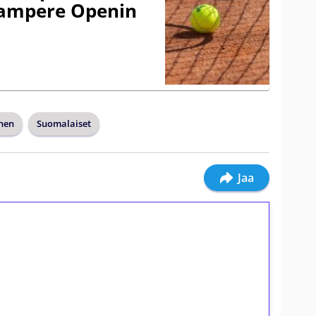
 Tampere Openin
anen
Suomalaiset
Jaa
ilmaiskierroksia ilman
osta Tuohi 1000 -peliin (arvo 0,20€ per