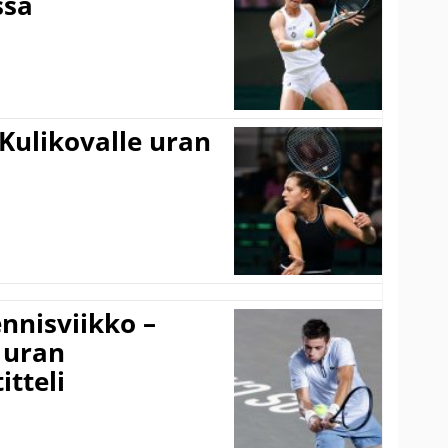
ssa
Kulikovalle uran
nnisviikko –
 uran
tteli