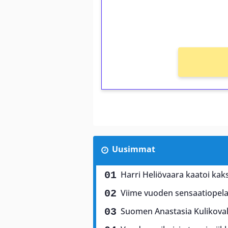
kierros)!
Ei kierrätysvaatimusta!
Uusimmat
Harri Heliövaara kaatoi kaks
Viime vuoden sensaatiopela
Suomen Anastasia Kulikovall