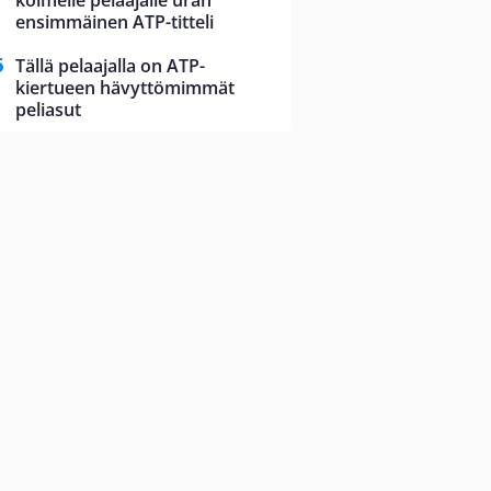
kolmelle pelaajalle uran
ensimmäinen ATP-titteli
Tällä pelaajalla on ATP-
kiertueen hävyttömimmät
peliasut