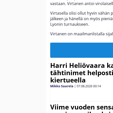
vastaan. Virtanen antoi virolaise
Virtasella olisi ollut hyvin väh
jälkeen ja hänellä on myös pieniä
Lyonin turnaukseen.
Virtanen on maailmanlistalla sijall
Harri Heliövaara k
tähtinimet helpost
kiertueella
Mikko Saarela
|
07.08.2026
00:14
Viime vuoden sens