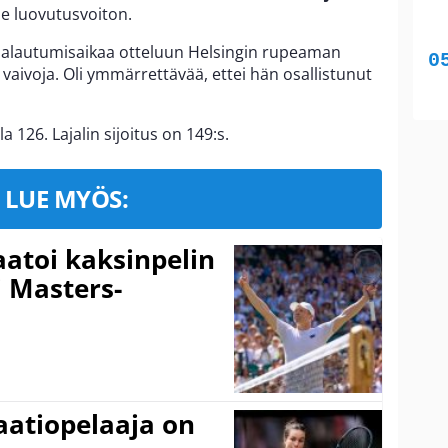
lle luovutusvoiton.
än palautumisaikaa otteluun Helsingin rupeaman
 vaivoja. Oli ymmärrettävää, ettei hän osallistunut
a 126. Lajalin sijoitus on 149:s.
LUE MYÖS:
aatoi kaksinpelin
i Masters-
aatiopelaaja on