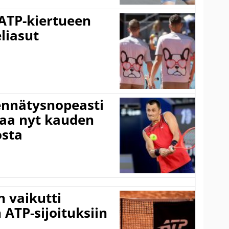
 ATP-kiertueen
liasut
ennätysnopeasti
taa nyt kauden
osta
 vaikutti
 ATP-sijoituksiin