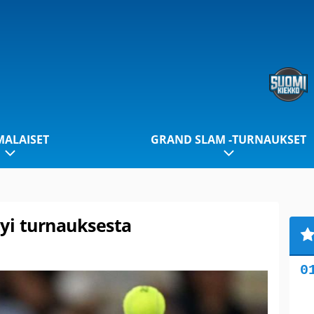
ALAISET
GRAND SLAM -TURNAUKSET
tyi turnauksesta