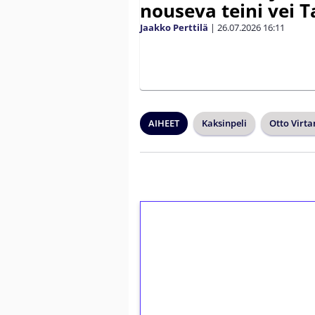
nouseva teini vei
Jaakko Perttilä
|
26.07.2026
16:11
AIHEET
Kaksinpeli
Otto Virt
1€ = 10€ arvosta 
kierrätystä!
Talleta 1€
Saat heti 50 ilmaiskierr