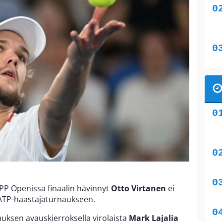
PP Openissa finaalin hävinnyt
Otto Virtanen
ei
 ATP-haastajaturnaukseen.
nauksen avauskierroksella virolaista
Mark Lajalia