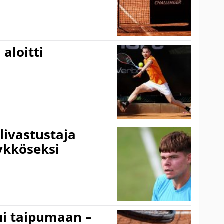
aloitti
livastustaja
ykköseksi
ui taipumaan –