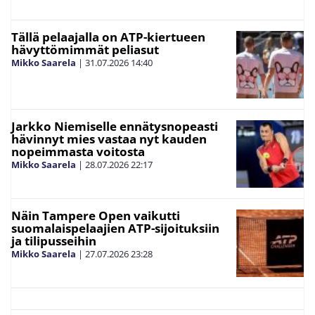
Tällä pelaajalla on ATP-kiertueen
hävyttömimmät peliasut
Mikko Saarela
|
31.07.2026
14:40
Jarkko Niemiselle ennätysnopeasti
hävinnyt mies vastaa nyt kauden
nopeimmasta voitosta
Mikko Saarela
|
28.07.2026
22:17
Näin Tampere Open vaikutti
suomalaispelaajien ATP-sijoituksiin
ja tilipusseihin
Mikko Saarela
|
27.07.2026
23:28