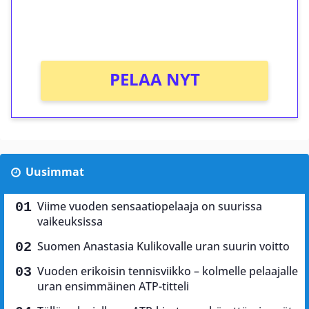
peliin (arvo 0,20€ per kierros)!
Ei kierrätysvaatimusta!
PELAA NYT
Uusimmat
Viime vuoden sensaatiopelaaja on suurissa
vaikeuksissa
Suomen Anastasia Kulikovalle uran suurin voitto
Vuoden erikoisin tennisviikko – kolmelle pelaajalle
uran ensimmäinen ATP-titteli