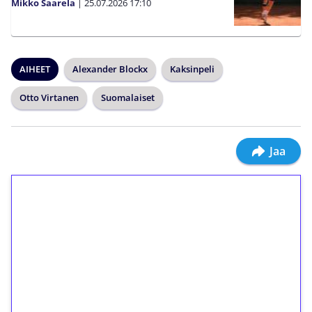
Mikko Saarela
|
25.07.2026
17:10
AIHEET
Alexander Blockx
Kaksinpeli
Otto Virtanen
Suomalaiset
Jaa
1€ = 10€ arvosta
ilmaiskierroksia ilman
kierrätystä!
Talleta 1€
Saat heti 50 ilmaiskierrosta Tuohi 1000 -