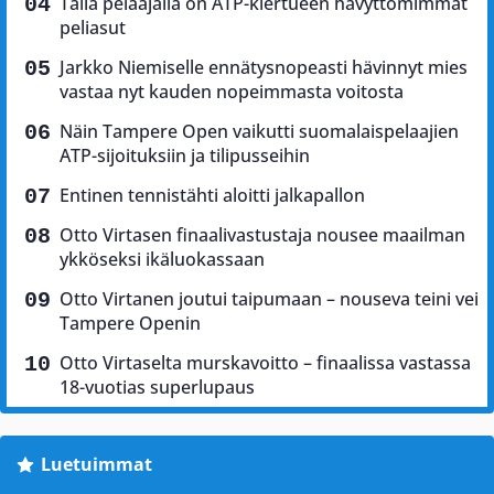
Tällä pelaajalla on ATP-kiertueen hävyttömimmät
peliasut
Jarkko Niemiselle ennätysnopeasti hävinnyt mies
vastaa nyt kauden nopeimmasta voitosta
Näin Tampere Open vaikutti suomalaispelaajien
ATP-sijoituksiin ja tilipusseihin
Entinen tennistähti aloitti jalkapallon
Otto Virtasen finaalivastustaja nousee maailman
ykköseksi ikäluokassaan
Otto Virtanen joutui taipumaan – nouseva teini vei
Tampere Openin
Otto Virtaselta murskavoitto – finaalissa vastassa
18-vuotias superlupaus
Luetuimmat