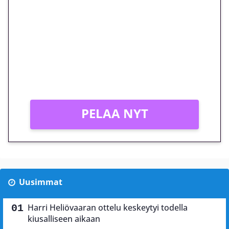
euron kierrätysvapaa
megakierros Reactoonz-
peliin – vain 1 eurolla!
Peli: Reactoonz
Vain uusille asiakkaille!
PELAA NYT
Uusimmat
Harri Heliövaaran ottelu keskeytyi todella
kiusalliseen aikaan