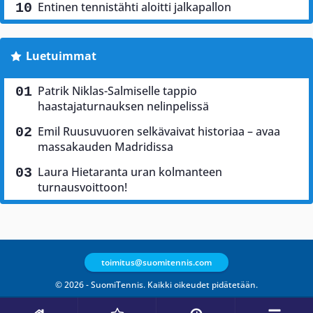
Entinen tennistähti aloitti jalkapallon
Luetuimmat
Patrik Niklas-Salmiselle tappio
haastajaturnauksen nelinpelissä
Emil Ruusuvuoren selkävaivat historiaa – avaa
massakauden Madridissa
Laura Hietaranta uran kolmanteen
turnausvoittoon!
toimitus@suomitennis.com
© 2026 - SuomiTennis. Kaikki oikeudet pidätetään.