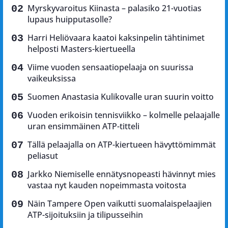
Myrskyvaroitus Kiinasta – palasiko 21-vuotias
lupaus huipputasolle?
Harri Heliövaara kaatoi kaksinpelin tähtinimet
helposti Masters-kiertueella
Viime vuoden sensaatiopelaaja on suurissa
vaikeuksissa
Suomen Anastasia Kulikovalle uran suurin voitto
Vuoden erikoisin tennisviikko – kolmelle pelaajalle
uran ensimmäinen ATP-titteli
Tällä pelaajalla on ATP-kiertueen hävyttömimmät
peliasut
Jarkko Niemiselle ennätysnopeasti hävinnyt mies
vastaa nyt kauden nopeimmasta voitosta
Näin Tampere Open vaikutti suomalaispelaajien
ATP-sijoituksiin ja tilipusseihin