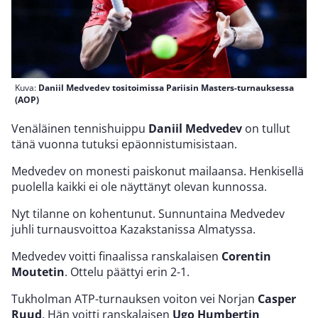
Kuva:
Daniil Medvedev tositoimissa Pariisin Masters-turnauksessa
(AOP)
Venäläinen tennishuippu
Daniil Medvedev
on tullut
tänä vuonna tutuksi epäonnistumisistaan.
Medvedev on monesti paiskonut mailaansa. Henkisellä
puolella kaikki ei ole näyttänyt olevan kunnossa.
Nyt tilanne on kohentunut. Sunnuntaina Medvedev
juhli turnausvoittoa Kazakstanissa Almatyssa.
Medvedev voitti finaalissa ranskalaisen
Corentin
Moutetin
. Ottelu päättyi erin 2-1.
Tukholman ATP-turnauksen voiton vei Norjan
Casper
Ruud
. Hän voitti ranskalaisen
Ugo Humbertin