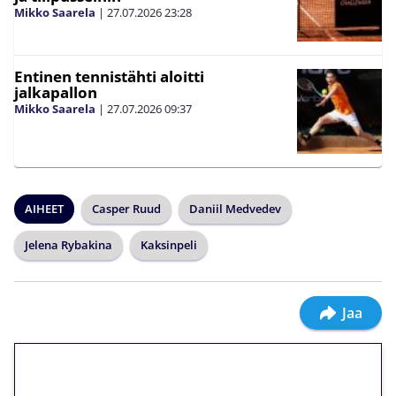
Mikko Saarela
|
27.07.2026
23:28
Entinen tennistähti aloitti
jalkapallon
Mikko Saarela
|
27.07.2026
09:37
AIHEET
Casper Ruud
Daniil Medvedev
Jelena Rybakina
Kaksinpeli
Jaa
🎁 Huipputarjous jatkuu: 10