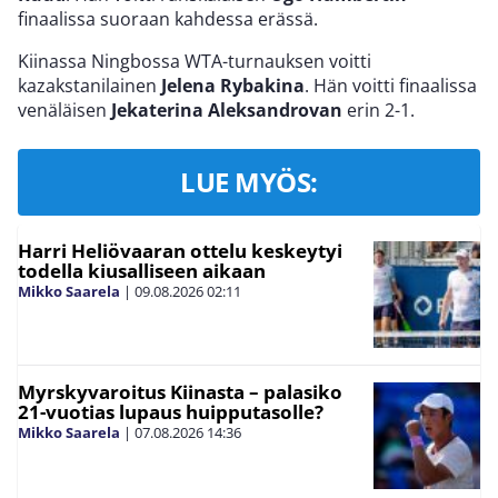
finaalissa suoraan kahdessa erässä.
Kiinassa Ningbossa WTA-turnauksen voitti
kazakstanilainen
Jelena Rybakina
. Hän voitti finaalissa
venäläisen
Jekaterina Aleksandrovan
erin 2-1.
LUE MYÖS:
Harri Heliövaaran ottelu keskeytyi
todella kiusalliseen aikaan
Mikko Saarela
|
09.08.2026
02:11
Myrskyvaroitus Kiinasta – palasiko
21-vuotias lupaus huipputasolle?
Mikko Saarela
|
07.08.2026
14:36