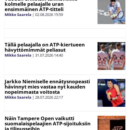
kolmelle pelaajalle uran
ensimmäinen ATP-titteli
Mikko Saarela
|
02.08.2026
15:59
Tällä pelaajalla on ATP-kiertueen
hävyttömimmät peliasut
Mikko Saarela
|
31.07.2026
14:40
Jarkko Niemiselle ennätysnopeasti
hävinnyt mies vastaa nyt kauden
nopeimmasta voitosta
Mikko Saarela
|
28.07.2026
22:17
Näin Tampere Open vaikutti
suomalaispelaajien ATP-sijoituksiin
ja tilipusseihin