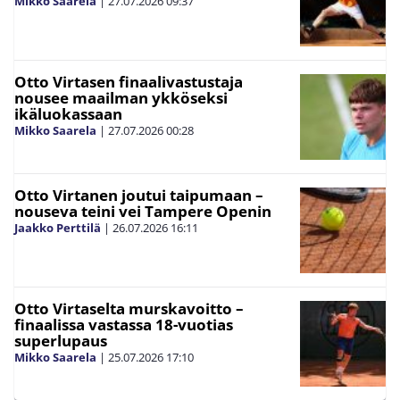
Mikko Saarela
|
27.07.2026
09:37
Otto Virtasen finaalivastustaja
nousee maailman ykköseksi
ikäluokassaan
Mikko Saarela
|
27.07.2026
00:28
Otto Virtanen joutui taipumaan –
nouseva teini vei Tampere Openin
Jaakko Perttilä
|
26.07.2026
16:11
Otto Virtaselta murskavoitto –
finaalissa vastassa 18-vuotias
superlupaus
Mikko Saarela
|
25.07.2026
17:10