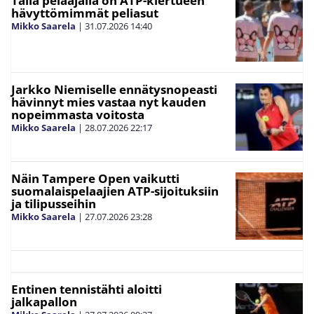
Tällä pelaajalla on ATP-kiertueen
hävyttömimmät peliasut
Mikko Saarela
|
31.07.2026
14:40
Jarkko Niemiselle ennätysnopeasti
hävinnyt mies vastaa nyt kauden
nopeimmasta voitosta
Mikko Saarela
|
28.07.2026
22:17
Näin Tampere Open vaikutti
suomalaispelaajien ATP-sijoituksiin
ja tilipusseihin
Mikko Saarela
|
27.07.2026
23:28
Entinen tennistähti aloitti
jalkapallon