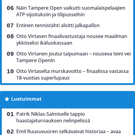
Näin Tampere Open vaikutti suomalaispelaajien
ATP-sijoituksiin ja tilipusseihin
Entinen tennistähti aloitti jalkapallon
Otto Virtasen finaalivastustaja nousee maailman
ykköseksi ikäluokassaan
Otto Virtanen joutui taipumaan – nouseva teini vei
Tampere Openin
Otto Virtaselta murskavoitto – finaalissa vastassa
18-vuotias superlupaus
Luetuimmat
Patrik Niklas-Salmiselle tappio
haastajaturnauksen nelinpelissä
Emil Ruusuvuoren selkävaivat historiaa – avaa