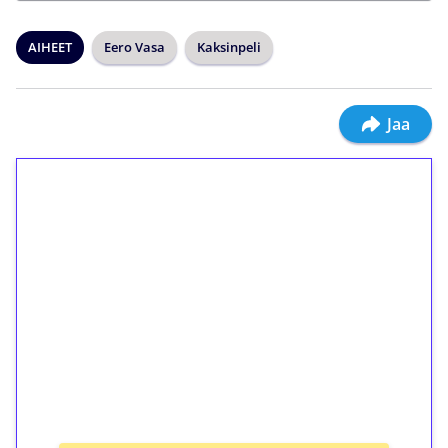
AIHEET
Eero Vasa
Kaksinpeli
Jaa
1€ = 10€ arvosta
ilmaiskierroksia ilman
kierrätystä!
Talleta 1€
Saat heti 50 ilmaiskierrosta Tuohi 1000 -
peliin (arvo 0,20€ per kierros)!
Ei kierrätysvaatimusta!