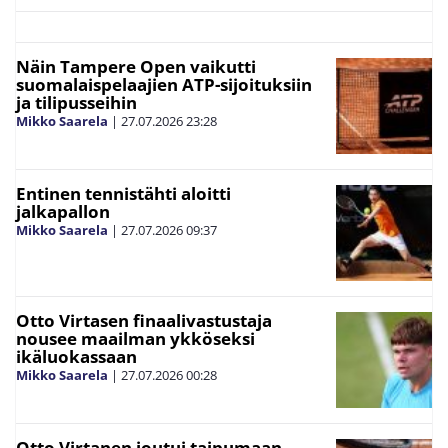
Näin Tampere Open vaikutti
suomalaispelaajien ATP-sijoituksiin
ja tilipusseihin
Mikko Saarela
|
27.07.2026
23:28
Entinen tennistähti aloitti
jalkapallon
Mikko Saarela
|
27.07.2026
09:37
Otto Virtasen finaalivastustaja
nousee maailman ykköseksi
ikäluokassaan
Mikko Saarela
|
27.07.2026
00:28
Otto Virtanen joutui taipumaan –