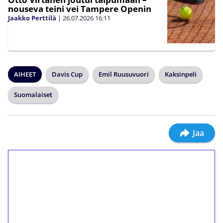
nouseva teini vei Tampere Openin
Jaakko Perttilä
|
26.07.2026
16:11
AIHEET
Davis Cup
Emil Ruusuvuori
Kaksinpeli
Suomalaiset
Jaa
1€ = 10€ arvosta
ilmaiskierroksia ilman
kierrätystä!
Talleta 1€