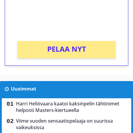
Saat heti 50 ilmaiskierrosta Tuohi 1000 -
peliin (arvo 0,20€ per kierros)!
Ei kierrätysvaatimusta!
PELAA NYT
Uusimmat
Harri Heliövaara kaatoi kaksinpelin tähtinimet
helposti Masters-kiertueella
Viime vuoden sensaatiopelaaja on suurissa
vaikeuksissa