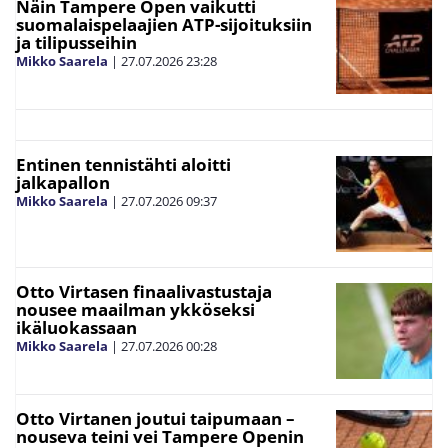
Näin Tampere Open vaikutti
suomalaispelaajien ATP-sijoituksiin
ja tilipusseihin
Mikko Saarela
|
27.07.2026
23:28
Entinen tennistähti aloitti
jalkapallon
Mikko Saarela
|
27.07.2026
09:37
Otto Virtasen finaalivastustaja
nousee maailman ykköseksi
ikäluokassaan
Mikko Saarela
|
27.07.2026
00:28
Otto Virtanen joutui taipumaan –
nouseva teini vei Tampere Openin