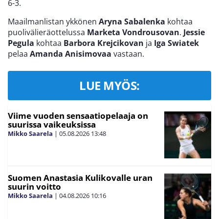
6-3.
Maailmanlistan ykkönen
Aryna Sabalenka
kohtaa
puolivälieräottelussa
Marketa Vondrousovan
.
Jessie
Pegula
kohtaa
Barbora Krejcikovan
ja
Iga Swiatek
pelaa
Amanda Anisimovaa
vastaan.
LUE MYÖS:
Viime vuoden sensaatiopelaaja on
suurissa vaikeuksissa
Mikko Saarela
|
05.08.2026
13:48
Suomen Anastasia Kulikovalle uran
suurin voitto
Mikko Saarela
|
04.08.2026
10:16