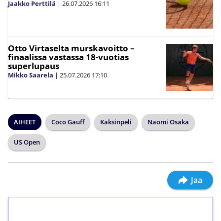
Jaakko Perttilä
|
26.07.2026
16:11
Otto Virtaselta murskavoitto –
finaalissa vastassa 18-vuotias
superlupaus
Mikko Saarela
|
25.07.2026
17:10
AIHEET
Coco Gauff
Kaksinpeli
Naomi Osaka
US Open
Jaa
1€ = 10€ arvosta