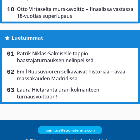
Otto Virtaselta murskavoitto – finaalissa vastassa
18-vuotias superlupaus
Luetuimmat
Patrik Niklas-Salmiselle tappio
haastajaturnauksen nelinpelissä
Emil Ruusuvuoren selkävaivat historiaa – avaa
massakauden Madridissa
Laura Hietaranta uran kolmanteen
turnausvoittoon!
toimitus@suomitennis.com