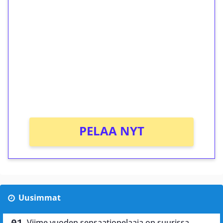
ilmaiskierroksia ilman
kierrätystä!
Talleta 1€
Saat heti 50 ilmaiskierrosta Tuohi 1000 -
peliin (arvo 0,20€ per kierros)!
Ei kierrätysvaatimusta!
PELAA NYT
Uusimmat
Viime vuoden sensaatiopelaaja on suurissa