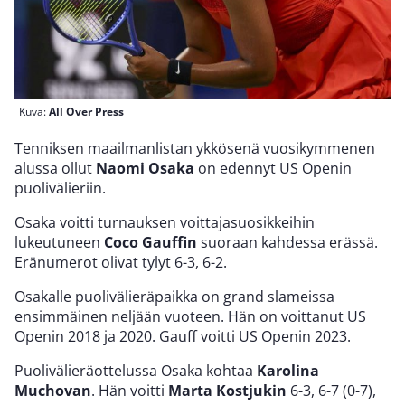
Kuva:
All Over Press
Tenniksen maailmanlistan ykkösenä vuosikymmenen
alussa ollut
Naomi Osaka
on edennyt US Openin
puolivälieriin.
Osaka voitti turnauksen voittajasuosikkeihin
lukeutuneen
Coco Gauffin
suoraan kahdessa erässä.
Eränumerot olivat tylyt 6-3, 6-2.
Osakalle puolivälieräpaikka on grand slameissa
ensimmäinen neljään vuoteen. Hän on voittanut US
Openin 2018 ja 2020. Gauff voitti US Openin 2023.
Puolivälieräottelussa Osaka kohtaa
Karolina
Muchovan
. Hän voitti
Marta Kostjukin
6-3, 6-7 (0-7),