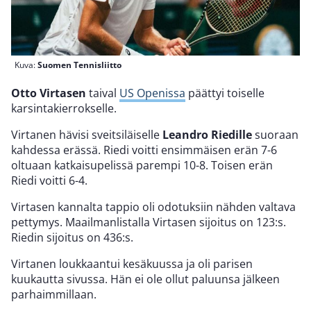
Kuva:
Suomen Tennisliitto
Otto Virtasen
taival
US Openissa
päättyi toiselle
karsintakierrokselle.
Virtanen hävisi sveitsiläiselle
Leandro Riedille
suoraan
kahdessa erässä. Riedi voitti ensimmäisen erän 7-6
oltuaan katkaisupelissä parempi 10-8. Toisen erän
Riedi voitti 6-4.
Virtasen kannalta tappio oli odotuksiin nähden valtava
pettymys. Maailmanlistalla Virtasen sijoitus on 123:s.
Riedin sijoitus on 436:s.
Virtanen loukkaantui kesäkuussa ja oli parisen
kuukautta sivussa. Hän ei ole ollut paluunsa jälkeen
parhaimmillaan.