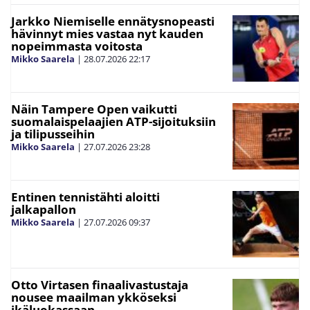
Jarkko Niemiselle ennätysnopeasti
hävinnyt mies vastaa nyt kauden
nopeimmasta voitosta
Mikko Saarela
|
28.07.2026
22:17
Näin Tampere Open vaikutti
suomalaispelaajien ATP-sijoituksiin
ja tilipusseihin
Mikko Saarela
|
27.07.2026
23:28
Entinen tennistähti aloitti
jalkapallon
Mikko Saarela
|
27.07.2026
09:37
Otto Virtasen finaalivastustaja
nousee maailman ykköseksi
ikäluokassaan