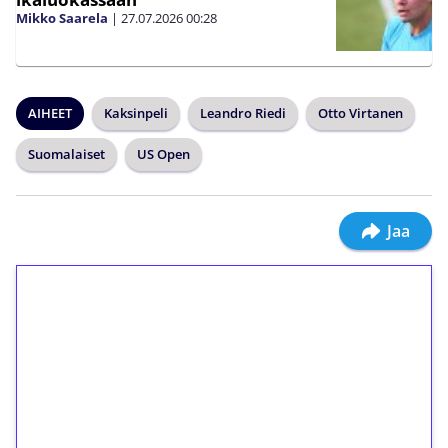
Mikko Saarela
|
27.07.2026
00:28
AIHEET
Kaksinpeli
Leandro Riedi
Otto Virtanen
Suomalaiset
US Open
Jaa
1€ = 10€ arvosta
ilmaiskierroksia ilman
kierrätystä!
Talleta 1€
Saat heti 50 ilmaiskierrosta Tuohi 1000 -