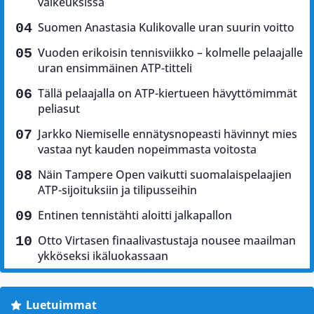
vaikeuksissa
Suomen Anastasia Kulikovalle uran suurin voitto
Vuoden erikoisin tennisviikko – kolmelle pelaajalle
uran ensimmäinen ATP-titteli
Tällä pelaajalla on ATP-kiertueen hävyttömimmät
peliasut
Jarkko Niemiselle ennätysnopeasti hävinnyt mies
vastaa nyt kauden nopeimmasta voitosta
Näin Tampere Open vaikutti suomalaispelaajien
ATP-sijoituksiin ja tilipusseihin
Entinen tennistähti aloitti jalkapallon
Otto Virtasen finaalivastustaja nousee maailman
ykköseksi ikäluokassaan
Luetuimmat