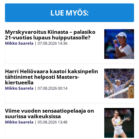
LUE MYÖS:
Myrskyvaroitus Kiinasta – palasiko
21-vuotias lupaus huipputasolle?
Mikko Saarela
|
07.08.2026
14:36
Harri Heliövaara kaatoi kaksinpelin
tähtinimet helposti Masters-
kiertueella
Mikko Saarela
|
07.08.2026
00:14
Viime vuoden sensaatiopelaaja on
suurissa vaikeuksissa
Mikko Saarela
|
05.08.2026
13:48