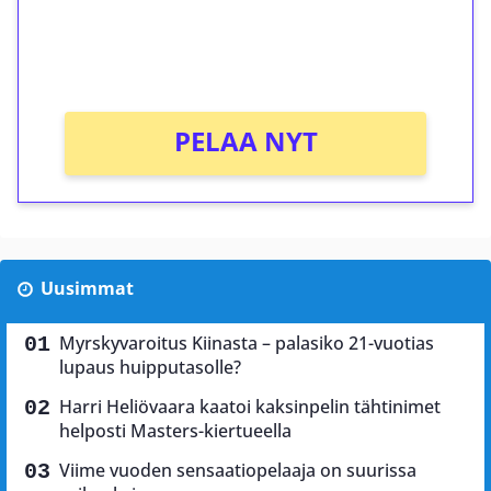
peliin (arvo 0,20€ per kierros)!
Ei kierrätysvaatimusta!
PELAA NYT
Uusimmat
Myrskyvaroitus Kiinasta – palasiko 21-vuotias
lupaus huipputasolle?
Harri Heliövaara kaatoi kaksinpelin tähtinimet
helposti Masters-kiertueella
Viime vuoden sensaatiopelaaja on suurissa