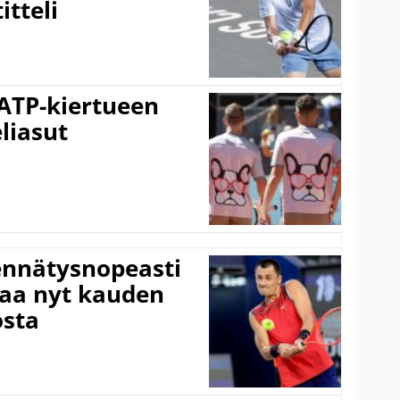
tteli
 ATP-kiertueen
liasut
ennätysnopeasti
taa nyt kauden
osta