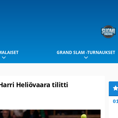
ALAISET
GRAND SLAM -TURNAUKSET
arri Heliövaara tilitti