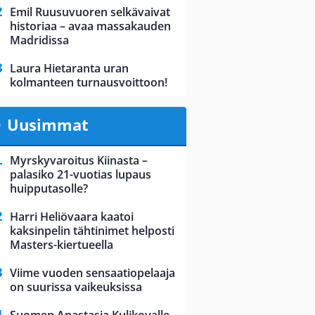
Emil Ruusuvuoren selkävaivat
historiaa – avaa massakauden
Madridissa
Laura Hietaranta uran
kolmanteen turnausvoittoon!
Uusimmat
Myrskyvaroitus Kiinasta –
palasiko 21-vuotias lupaus
huipputasolle?
Harri Heliövaara kaatoi
kaksinpelin tähtinimet helposti
Masters-kiertueella
Viime vuoden sensaatiopelaaja
on suurissa vaikeuksissa