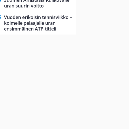
Suomen Anastasia Kulikovalle
uran suurin voitto
Vuoden erikoisin tennisviikko –
kolmelle pelaajalle uran
ensimmäinen ATP-titteli