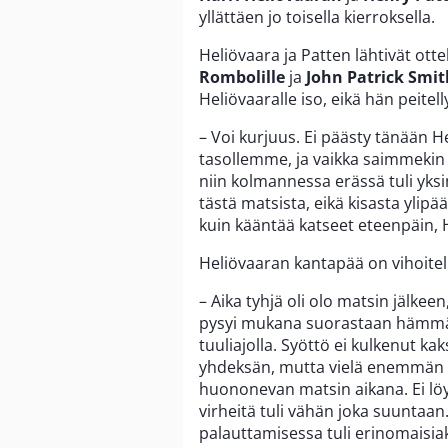
yllättäen jo toisella kierroksella.
Heliövaara ja Patten lähtivät ott
Rombolille
ja
John Patrick Smit
Heliövaaralle iso, eikä hän peitell
– Voi kurjuus. Ei päästy tänään 
tasollemme, ja vaikka saimmekin 
niin kolmannessa erässä tuli yksink
tästä matsista, eikä kisasta ylip
kuin kääntää katseet eteenpäin,
Heliövaaran kantapää on vihoitellu
– Aika tyhjä oli olo matsin jälkee
pysyi mukana suorastaan hämmäst
tuuliajolla. Syöttö ei kulkenut ka
yhdeksän, mutta vielä enemmän pih
huononevan matsin aikana. Ei löyt
virheitä tuli vähän joka suuntaan.
palauttamisessa tuli erinomaisiak