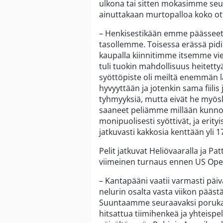
ulkona tai sitten mokasimme seu
ainuttakaan murtopalloa koko ot
– Henkisestikään emme päässeet 
tasollemme. Toisessa erässä pid
kaupalla kiinnitimme itsemme vie
tuli tuokin mahdollisuus heitetty
syöttöpiste oli meiltä enemmän l
hyvyyttään ja jotenkin sama fiili
tyhmyyksiä, mutta eivät he myös
saaneet peliämme millään kunnolla
monipuolisesti syöttivät, ja erity
jatkuvasti kakkosia kenttään yli 
Pelit jatkuvat Heliövaaralla ja Patt
viimeinen turnaus ennen US Ope
– Kantapääni vaatii varmasti päiv
nelurin osalta vasta viikon pääst
Suuntaamme seuraavaksi porukall
hitsattua tiimihenkeä ja yhteisp