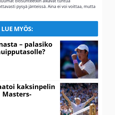
kuumat olosuhteetkin alkavat tuntua
ttavasti pysyä jänteissä. Aina ei voi voittaa, mutta
LUE MYÖS:
nasta – palasiko
huipputasolle?
aatoi kaksinpelin
i Masters-