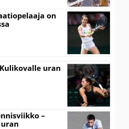
aatiopelaaja on
ssa
Kulikovalle uran
nnisviikko –
 uran