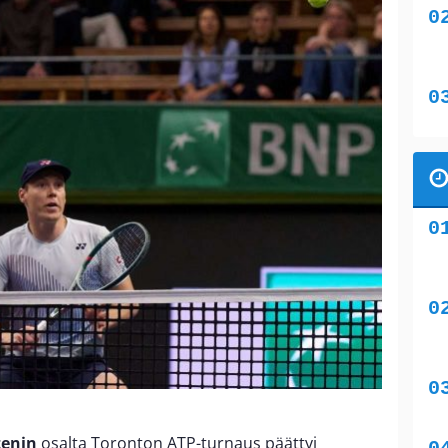
tenin
osalta Toronton ATP-turnaus päättyi