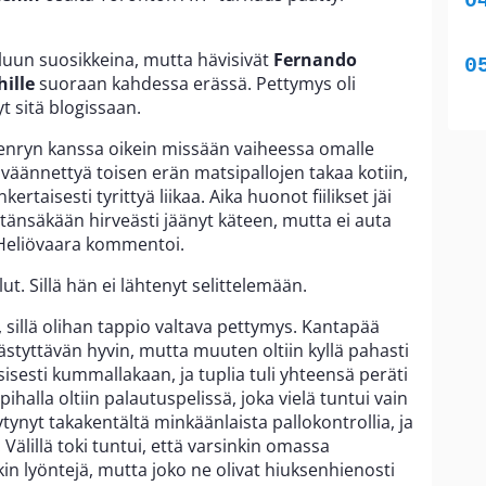
eluun suosikkeina, mutta hävisivät
Fernando
hille
suoraan kahdessa erässä. Pettymys oli
yt sitä blogissaan.
Henryn kanssa oikein missään vaiheessa omalle
väännettyä toisen erän matsipallojen takaa kotiin,
ertaisesti tyrittyä liikaa. Aika huonot fiilikset jäi
äätänsäkään hirveästi jäänyt käteen, mutta ei auta
 Heliövaara kommentoi.
t. Sillä hän ei lähtenyt selittelemään.
n, sillä olihan tappio valtava pettymys. Kantapää
yttävän hyvin, mutta muuten oltiin kyllä pahasti
ksisesti kummallakaan, ja tuplia tuli yhteensä peräti
alla oltiin palautuspelissä, joka vielä tuntui vain
ynyt takakentältä minkäänlaista pallokontrollia, ja
 Välillä toki tuntui, että varsinkin omassa
in lyöntejä, mutta joko ne olivat hiuksenhienosti