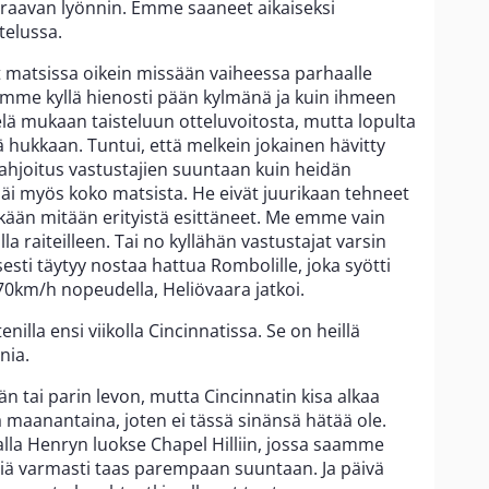
raavan lyönnin. Emme saaneet aikaiseksi
telussa.
matsissa oikein missään vaiheessa parhaalle
imme kyllä hienosti pään kylmänä ja kuin ihmeen
lä mukaan taisteluun otteluvoitosta, mutta lopulta
ä hukkaan. Tuntui, että melkein jokainen hävitty
ahjoitus vastustajien suuntaan kuin heidän
s jäi myös koko matsista. He eivät juurikaan tehneet
kään mitään erityistä esittäneet. Me emme vain
 raiteilleen. Tai no kyllähän vastustajat varsin
isesti täytyy nostaa hattua Rombolille, joka syötti
170km/h nopeudella, Heliövaara jatkoi.
enilla ensi viikolla Cincinnatissa. Se on heillä
nia.
än tai parin levon, mutta Cincinnatin kisa alkaa
ä maanantaina, joten ei tässä sinänsä hätää ole.
a Henryn luokse Chapel Hilliin, jossa saamme
eliä varmasti taas parempaan suuntaan. Ja päivä