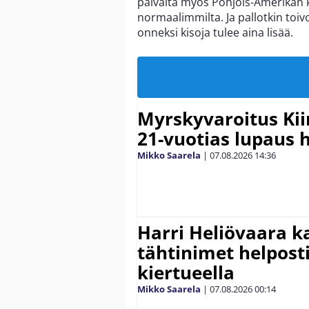
päivältä myös Pohjois-Amerikan 
normaalimmilta. Ja pallotkin toivo
onneksi kisoja tulee aina lisää.
Myrskyvaroitus Kii
21-vuotias lupaus 
Mikko Saarela
|
07.08.2026
14:36
Harri Heliövaara k
tähtinimet helpost
kiertueella
Mikko Saarela
|
07.08.2026
00:14