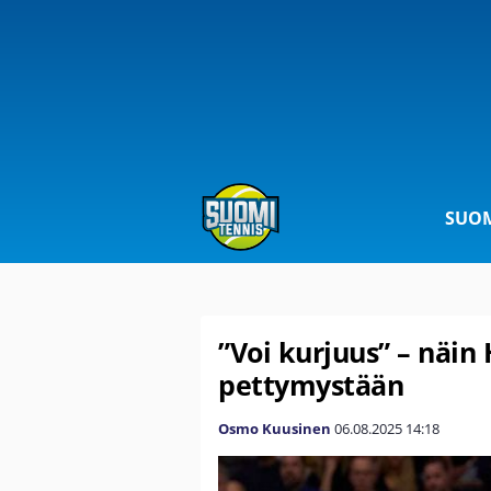
SUOM
”Voi kurjuus” – näin H
pettymystään
Osmo Kuusinen
06.08.2025
14:18