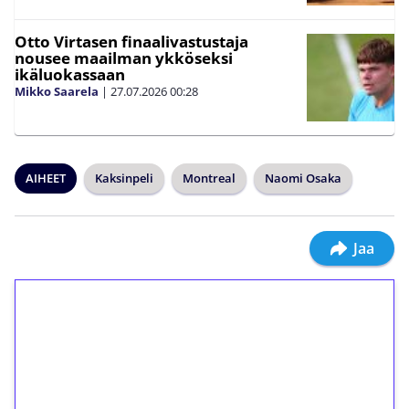
Otto Virtasen finaalivastustaja
nousee maailman ykköseksi
ikäluokassaan
Mikko Saarela
|
27.07.2026
00:28
AIHEET
Kaksinpeli
Montreal
Naomi Osaka
Jaa
1€ = 10€ arvosta
ilmaiskierroksia ilman
kierrätystä!