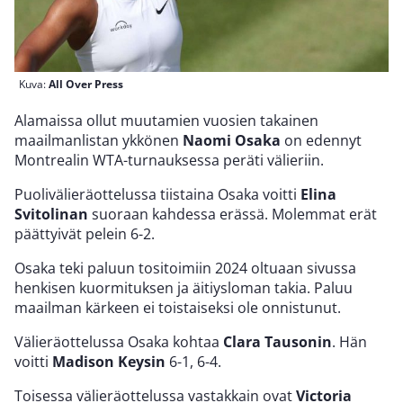
Kuva:
All Over Press
Alamaissa ollut muutamien vuosien takainen
maailmanlistan ykkönen
Naomi Osaka
on edennyt
Montrealin WTA-turnauksessa peräti välieriin.
Puolivälieräottelussa tiistaina Osaka voitti
Elina
Svitolinan
suoraan kahdessa erässä. Molemmat erät
päättyivät pelein 6-2.
Osaka teki paluun tositoimiin 2024 oltuaan sivussa
henkisen kuormituksen ja äitiysloman takia. Paluu
maailman kärkeen ei toistaiseksi ole onnistunut.
Välieräottelussa Osaka kohtaa
Clara Tausonin
. Hän
voitti
Madison Keysin
6-1, 6-4.
Toisessa välieräottelussa vastakkain ovat
Victoria