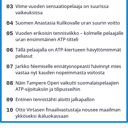
Viime vuoden sensaatiopelaaja on suurissa
vaikeuksissa
Suomen Anastasia Kulikovalle uran suurin voitto
Vuoden erikoisin tennisviikko – kolmelle pelaajalle
uran ensimmäinen ATP-titteli
Tällä pelaajalla on ATP-kiertueen hävyttömimmät
peliasut
Jarkko Niemiselle ennätysnopeasti hävinnyt mies
vastaa nyt kauden nopeimmasta voitosta
Näin Tampere Open vaikutti suomalaispelaajien
ATP-sijoituksiin ja tilipusseihin
Entinen tennistähti aloitti jalkapallon
Otto Virtasen finaalivastustaja nousee maailman
ykköseksi ikäluokassaan