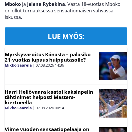
Mboko
ja
Jelena Rybakina
. Vasta 18-vuotias Mboko
on ollut turnauksessa sensaatiomaisen vahvassa
iskussa.
LUE MYÖS:
Myrskyvaroitus Kiinasta – palasiko
21-vuotias lupaus huipputasolle?
Mikko Saarela
|
07.08.2026
14:36
Harri Heliövaara kaatoi kaksinpelin
tähtinimet helposti Masters-
kiertueella
Mikko Saarela
|
07.08.2026
00:14
Viime vuoden sensaatiopelaaja on