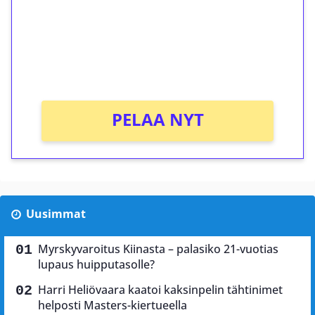
Talleta 1€
Saat heti 50 ilmaiskierrosta Tuohi 1000 -
peliin (arvo 0,20€ per kierros)!
Ei kierrätysvaatimusta!
PELAA NYT
Uusimmat
Myrskyvaroitus Kiinasta – palasiko 21-vuotias
lupaus huipputasolle?
Harri Heliövaara kaatoi kaksinpelin tähtinimet
helposti Masters-kiertueella