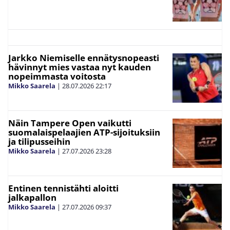
Jarkko Niemiselle ennätysnopeasti
hävinnyt mies vastaa nyt kauden
nopeimmasta voitosta
Mikko Saarela
|
28.07.2026
22:17
Näin Tampere Open vaikutti
suomalaispelaajien ATP-sijoituksiin
ja tilipusseihin
Mikko Saarela
|
27.07.2026
23:28
Entinen tennistähti aloitti
jalkapallon
Mikko Saarela
|
27.07.2026
09:37