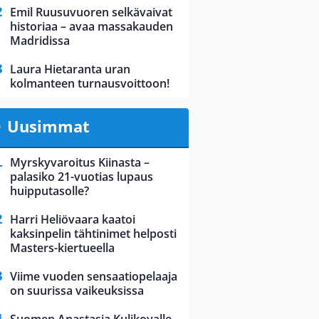
Emil Ruusuvuoren selkävaivat
historiaa – avaa massakauden
Madridissa
Laura Hietaranta uran
kolmanteen turnausvoittoon!
Uusimmat
Myrskyvaroitus Kiinasta –
palasiko 21-vuotias lupaus
huipputasolle?
Harri Heliövaara kaatoi
kaksinpelin tähtinimet helposti
Masters-kiertueella
Viime vuoden sensaatiopelaaja
on suurissa vaikeuksissa