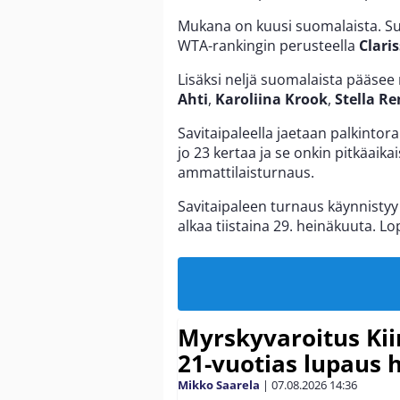
Mukana on kuusi suomalaista. Su
WTA-rankingin perusteella
Clari
Lisäksi neljä suomalaista pääsee 
Ahti
,
Karoliina Krook
,
Stella R
Savitaipaleella jaetaan palkintor
jo 23 kertaa ja se onkin pitkäaik
ammattilaisturnaus.
Savitaipaleen turnaus käynnistyy
alkaa tiistaina 29. heinäkuuta. L
Myrskyvaroitus Kii
21-vuotias lupaus 
Mikko Saarela
|
07.08.2026
14:36