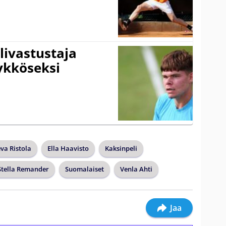
livastustaja
ykköseksi
va Ristola
Ella Haavisto
Kaksinpeli
Stella Remander
Suomalaiset
Venla Ahti
Jaa