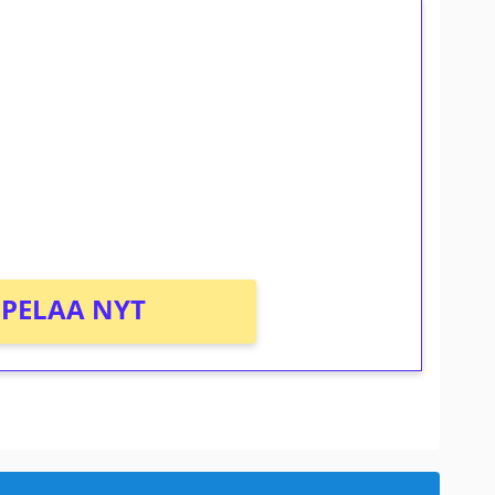
ilmaiskierroksia ilman
osta Tuohi 1000 -peliin (arvo 0,20€ per
PELAA NYT