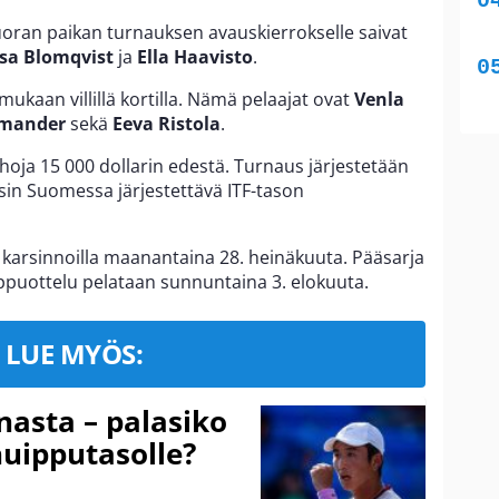
oran paikan turnauksen avauskierrokselle saivat
ssa Blomqvist
ja
Ella Haavisto
.
mukaan villillä kortilla. Nämä pelaajat ovat
Venla
emander
sekä
Eeva Ristola
.
ahoja 15 000 dollarin edestä. Turnaus järjestetään
aisin Suomessa järjestettävä ITF-tason
 karsinnoilla maanantaina 28. heinäkuuta. Pääsarja
oppuottelu pelataan sunnuntaina 3. elokuuta.
LUE MYÖS:
nasta – palasiko
huipputasolle?