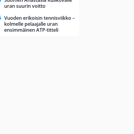
Suomen Anastasia Kulikovalle
uran suurin voitto
Vuoden erikoisin tennisviikko –
kolmelle pelaajalle uran
ensimmäinen ATP-titteli