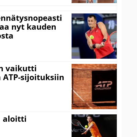
ennätysnopeasti
taa nyt kauden
osta
 vaikutti
 ATP-sijoituksiin
aloitti