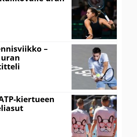
nnisviikko –
 uran
tteli
 ATP-kiertueen
liasut