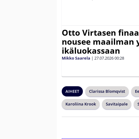
Otto Virtasen finaa
nousee maailman 
ikäluokassaan
Mikko Saarela
|
27.07.2026
00:28
AIHEET
Clarissa Blomqvist
Ee
Karoliina Krook
Savitaipale