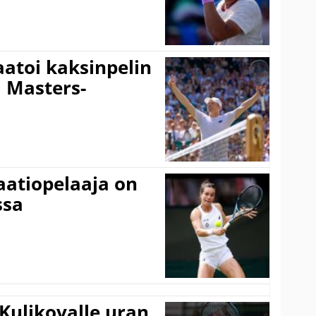
aatoi kaksinpelin
i Masters-
aatiopelaaja on
ssa
Kulikovalle uran