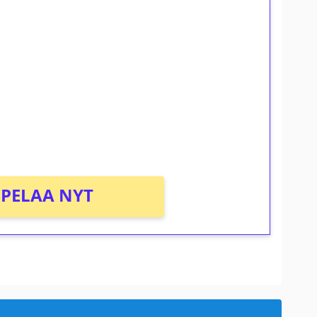
ilmaiskierroksia ilman
osta Tuohi 1000 -peliin (arvo 0,20€ per
PELAA NYT