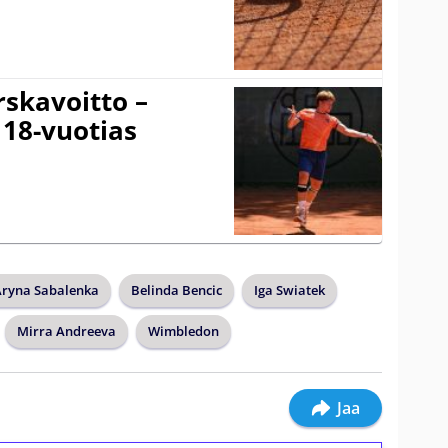
rskavoitto –
 18-vuotias
Aryna Sabalenka
Belinda Bencic
Iga Swiatek
Mirra Andreeva
Wimbledon
Jaa