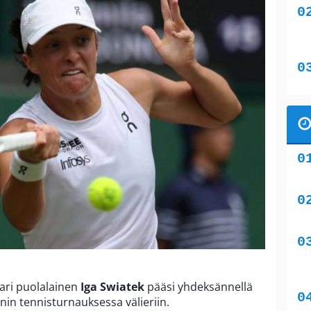
ari puolalainen
Iga Swiatek
pääsi yhdeksännellä
nin tennisturnauksessa välieriin.