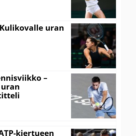
Kulikovalle uran
nnisviikko –
 uran
tteli
 ATP-kiertueen