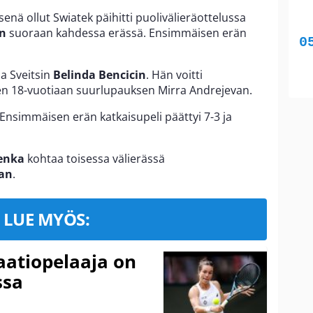
enä ollut Swiatek päihitti puolivälieräottelussa
n
suoraan kahdessa erässä. Ensimmäisen erän
aa Sveitsin
Belinda Bencicin
. Hän voitti
sen 18-vuotiaan suurlupauksen Mirra Andrejevan.
Ensimmäisen erän katkaisupeli päättyi 7-3 ja
enka
kohtaa toisessa välierässä
an
.
LUE MYÖS:
aatiopelaaja on
ssa