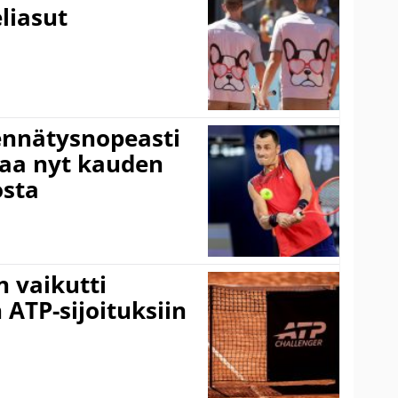
liasut
ennätysnopeasti
taa nyt kauden
osta
 vaikutti
 ATP-sijoituksiin