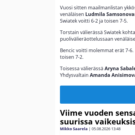
Vuosi sitten maailmanlistan ykkös
venäläisen
Ludmila Samsonova
Swiatek voitti 6-2 ja toisen 7-5.
Torstain välierässä Swiatek koht
puolivälieräottelussaan venäläi
Bencic voitti molemmat erät 7-6. 
toisen 7-2.
Toisessa välierässä
Aryna Sabal
Yhdysvaltain
Amanda Anisimov
Viime vuoden sens
suurissa vaikeuksi
Mikko Saarela
|
05.08.2026
13:48