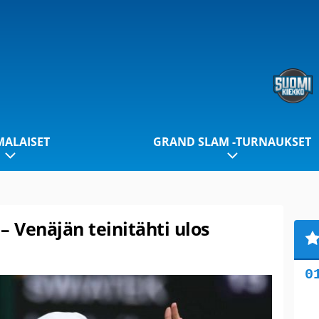
ALAISET
GRAND SLAM -TURNAUKSET
 – Venäjän teinitähti ulos