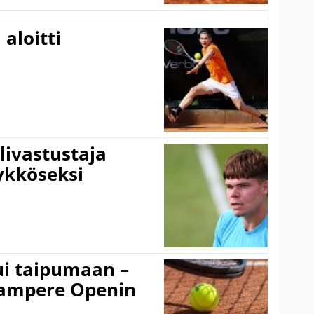
aloitti
livastustaja
ykköseksi
ui taipumaan –
 Tampere Openin