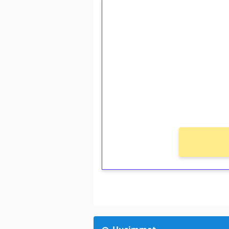
1€ = 10€ arvosta 
kierrätystä!
Talleta 1€
Saat heti 50 ilmaiskierr
kierros)!
Ei kierrätysvaatimusta!