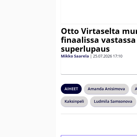
Otto Virtaselta mu
finaalissa vastassa
superlupaus
Mikko Saarela
|
25.07.2026
17:10
AIHEET
Amanda Anisimova
Kaksinpeli
Ludmila Samsonova