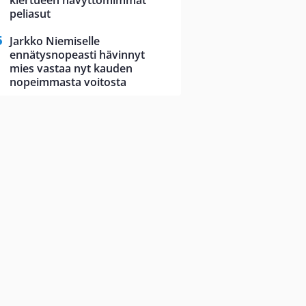
kiertueen hävyttömimmät
peliasut
Jarkko Niemiselle
ennätysnopeasti hävinnyt
mies vastaa nyt kauden
nopeimmasta voitosta