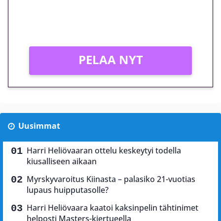
Peli: Reactoonz
Vain uusille asiakkaille!
PELAA NYT
Uusimmat
Harri Heliövaaran ottelu keskeytyi todella
kiusalliseen aikaan
Myrskyvaroitus Kiinasta – palasiko 21-vuotias
lupaus huipputasolle?
Harri Heliövaara kaatoi kaksinpelin tähtinimet
helposti Masters-kiertueella