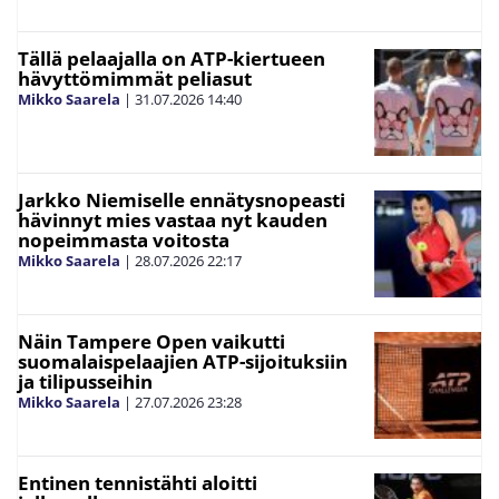
Tällä pelaajalla on ATP-kiertueen
hävyttömimmät peliasut
Mikko Saarela
|
31.07.2026
14:40
Jarkko Niemiselle ennätysnopeasti
hävinnyt mies vastaa nyt kauden
nopeimmasta voitosta
Mikko Saarela
|
28.07.2026
22:17
Näin Tampere Open vaikutti
suomalaispelaajien ATP-sijoituksiin
ja tilipusseihin
Mikko Saarela
|
27.07.2026
23:28
Entinen tennistähti aloitti