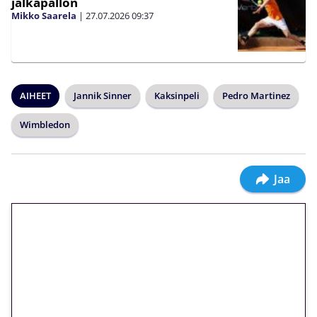
jalkapallon
Mikko Saarela
|
27.07.2026
09:37
AIHEET
Jannik Sinner
Kaksinpeli
Pedro Martinez
Wimbledon
Jaa
🎁 Huipputarjous jatkuu: 10
euron kierrätysvapaa
megakierros Reactoonz-
peliin – vain 1 eurolla!