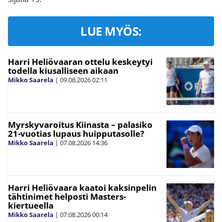
LUE MYÖS:
Harri Heliövaaran ottelu keskeytyi
todella kiusalliseen aikaan
Mikko Saarela
|
09.08.2026
02:11
Myrskyvaroitus Kiinasta – palasiko
21-vuotias lupaus huipputasolle?
Mikko Saarela
|
07.08.2026
14:36
Harri Heliövaara kaatoi kaksinpelin
tähtinimet helposti Masters-
kiertueella
Mikko Saarela
|
07.08.2026
00:14