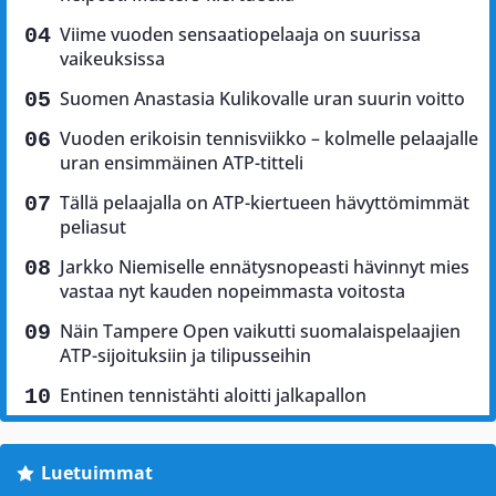
Viime vuoden sensaatiopelaaja on suurissa
vaikeuksissa
Suomen Anastasia Kulikovalle uran suurin voitto
Vuoden erikoisin tennisviikko – kolmelle pelaajalle
uran ensimmäinen ATP-titteli
Tällä pelaajalla on ATP-kiertueen hävyttömimmät
peliasut
Jarkko Niemiselle ennätysnopeasti hävinnyt mies
vastaa nyt kauden nopeimmasta voitosta
Näin Tampere Open vaikutti suomalaispelaajien
ATP-sijoituksiin ja tilipusseihin
Entinen tennistähti aloitti jalkapallon
Luetuimmat