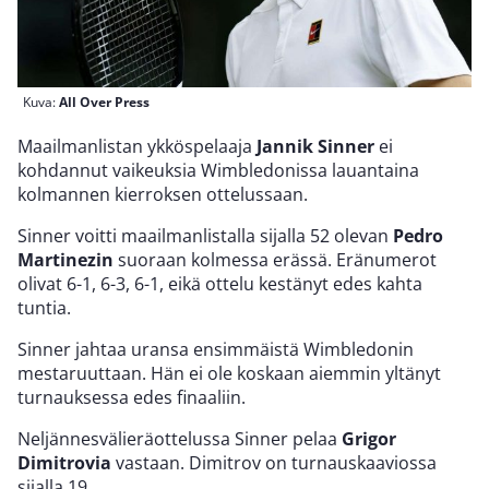
Kuva:
All Over Press
Maailmanlistan ykköspelaaja
Jannik Sinner
ei
kohdannut vaikeuksia Wimbledonissa lauantaina
kolmannen kierroksen ottelussaan.
Sinner voitti maailmanlistalla sijalla 52 olevan
Pedro
Martinezin
suoraan kolmessa erässä. Eränumerot
olivat 6-1, 6-3, 6-1, eikä ottelu kestänyt edes kahta
tuntia.
Sinner jahtaa uransa ensimmäistä Wimbledonin
mestaruuttaan. Hän ei ole koskaan aiemmin yltänyt
turnauksessa edes finaaliin.
Neljännesvälieräottelussa Sinner pelaa
Grigor
Dimitrovia
vastaan. Dimitrov on turnauskaaviossa
sijalla 19.