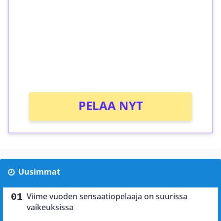
kierrätystä!
Talleta 1€
Saat heti 50 ilmaiskierrosta Tuohi 1000 -
peliin (arvo 0,20€ per kierros)!
Ei kierrätysvaatimusta!
PELAA NYT
Uusimmat
Viime vuoden sensaatiopelaaja on suurissa
vaikeuksissa