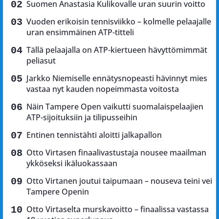
Suomen Anastasia Kulikovalle uran suurin voitto
Vuoden erikoisin tennisviikko – kolmelle pelaajalle
uran ensimmäinen ATP-titteli
Tällä pelaajalla on ATP-kiertueen hävyttömimmät
peliasut
Jarkko Niemiselle ennätysnopeasti hävinnyt mies
vastaa nyt kauden nopeimmasta voitosta
Näin Tampere Open vaikutti suomalaispelaajien
ATP-sijoituksiin ja tilipusseihin
Entinen tennistähti aloitti jalkapallon
Otto Virtasen finaalivastustaja nousee maailman
ykköseksi ikäluokassaan
Otto Virtanen joutui taipumaan – nouseva teini vei
Tampere Openin
Otto Virtaselta murskavoitto – finaalissa vastassa