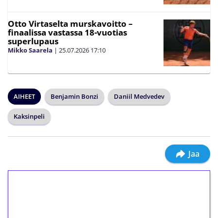
Otto Virtaselta murskavoitto –
finaalissa vastassa 18-vuotias
superlupaus
Mikko Saarela
|
25.07.2026
17:10
AIHEET
Benjamin Bonzi
Daniil Medvedev
Kaksinpeli
Jaa
1€ = 10€ arvosta
ilmaiskierroksia ilman