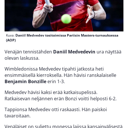
Kuva:
Daniil Medvedev tositoimissa Pariisin Masters-turnauksessa
(AOP)
Venäjän tennistähden
Daniil Medvedevin
ura näyttää
olevan laskussa.
Wimbledonissa Medvedev tipahti jatkosta heti
ensimmäisellä kierroksella. Hän hävisi ranskalaiselle
Benjamin Bonzille
erin 1-3.
Medvedev hävisi kaksi erää katkaisupelissä.
Ratkaisevan neljännen erän Bonzi voitti helposti 6-2.
Tappionsa Medvedev otti raskaasti. Hän paiskoi
tavaroitaan.
Venäläiset on suljettu monessa lajissa kansainvälisestä