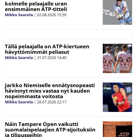
kolmelle pelaajalle uran
ensimmäinen ATP-titteli
Mikko Saarela
|
02.08.2026
15:59
Tällä pelaajalla on ATP-kiertueen
hävyttömimmät peliasut
Mikko Saarela
|
31.07.2026
14:40
Jarkko Niemiselle ennätysnopeasti
hävinnyt mies vastaa nyt kauden
nopeimmasta voitosta
Mikko Saarela
|
28.07.2026
22:17
Näin Tampere Open vaikutti
suomalaispelaajien ATP-sijoituksiin
ja tilipusseihin