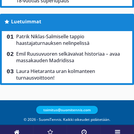
18-vuotias superlupaus
Luetuimmat
Patrik Niklas-Salmiselle tappio
haastajaturnauksen nelinpelissä
Emil Ruusuvuoren selkävaivat historiaa – avaa
massakauden Madridissa
Laura Hietaranta uran kolmanteen
turnausvoittoon!
toimitus@suomitennis.com
© 2026 - SuomiTennis. Kaikki oikeudet pidätetään.