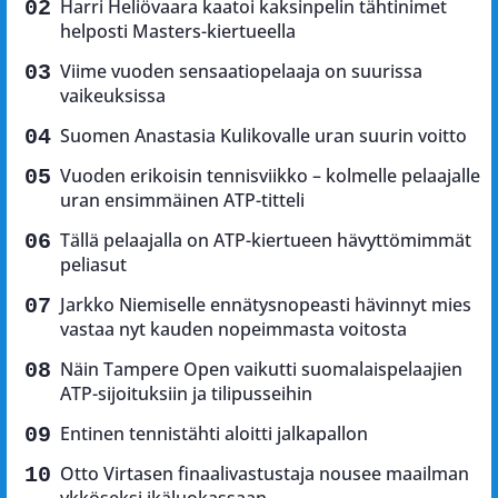
Harri Heliövaara kaatoi kaksinpelin tähtinimet
helposti Masters-kiertueella
Viime vuoden sensaatiopelaaja on suurissa
vaikeuksissa
Suomen Anastasia Kulikovalle uran suurin voitto
Vuoden erikoisin tennisviikko – kolmelle pelaajalle
uran ensimmäinen ATP-titteli
Tällä pelaajalla on ATP-kiertueen hävyttömimmät
peliasut
Jarkko Niemiselle ennätysnopeasti hävinnyt mies
vastaa nyt kauden nopeimmasta voitosta
Näin Tampere Open vaikutti suomalaispelaajien
ATP-sijoituksiin ja tilipusseihin
Entinen tennistähti aloitti jalkapallon
Otto Virtasen finaalivastustaja nousee maailman