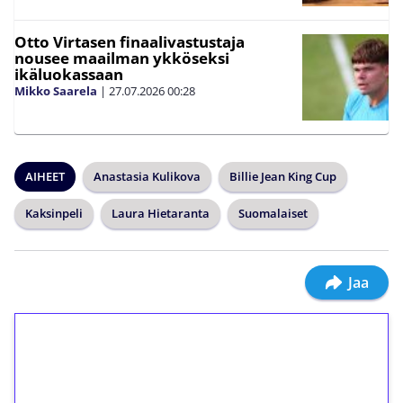
Otto Virtasen finaalivastustaja
nousee maailman ykköseksi
ikäluokassaan
Mikko Saarela
|
27.07.2026
00:28
AIHEET
Anastasia Kulikova
Billie Jean King Cup
Kaksinpeli
Laura Hietaranta
Suomalaiset
Jaa
1€ = 10€ arvosta
ilmaiskierroksia ilman