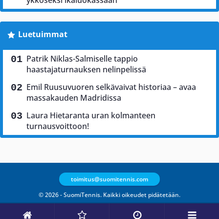
ykköseksi ikäluokassaan
Luetuimmat
Patrik Niklas-Salmiselle tappio
haastajaturnauksen nelinpelissä
Emil Ruusuvuoren selkävaivat historiaa – avaa
massakauden Madridissa
Laura Hietaranta uran kolmanteen
turnausvoittoon!
toimitus@suomitennis.com
© 2026 - SuomiTennis. Kaikki oikeudet pidätetään.