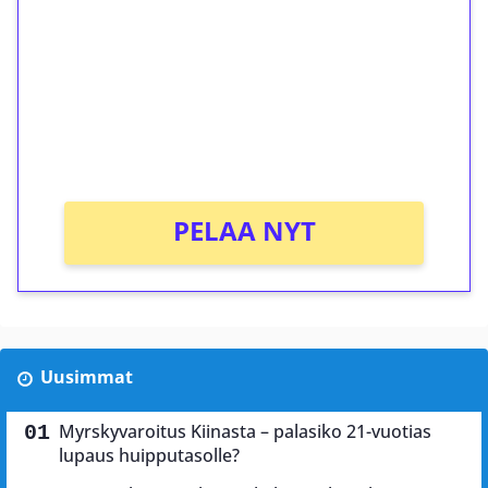
kierrätystä!
Talleta 1€
Saat heti 50 ilmaiskierrosta Tuohi 1000 -
peliin (arvo 0,20€ per kierros)!
Ei kierrätysvaatimusta!
PELAA NYT
Uusimmat
Myrskyvaroitus Kiinasta – palasiko 21-vuotias
lupaus huipputasolle?