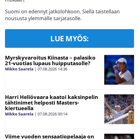
Suomi on edennyt jatkolohkoon. Siellä taistellaan
noususta ylemmälle sarjatasolle.
LUE MYÖS:
Myrskyvaroitus Kiinasta – palasiko
21-vuotias lupaus huipputasolle?
Mikko Saarela
|
07.08.2026
14:36
Harri Heliövaara kaatoi kaksinpelin
tähtinimet helposti Masters-
kiertueella
Mikko Saarela
|
07.08.2026
00:14
Viime vuoden sensaatiopelaaja on