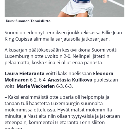
Kuva:
Suomen Tennisliitto
Suomi on edennyt tenniksen joukkuekisassa Billie Jean
King Cupissa alimmalla sarjatasolla jatkosarjaan.
Alkusarjan päätöksessään keskiviikkona Suomi voitti
Luxemburgin otteluvoitoin 2-0. Nelinpeli jätettiin
pelaamatta, koska siinä ei ollut enää panosta.
Laura Hietaranta
voitti kaksinpelissään
Eleonora
Molinaron
6-2, 6-4.
Anastasia Kulikova
puolestaan
voitti
Marie Weckerlen
6-3, 6-3.
– Kaksi ensimmäistä otteluparia oli helpompia ja
tänään tuli haastetta Luxemburgin suunnalta
molemmissa otteluissa. Hyvät matsit molemmilta
minulta ja Nastialta niin ollaan tyytyväisiä ja jatketaan
eteenpäin, kommentoi Hietaranta Tennisliiton
mukaan.