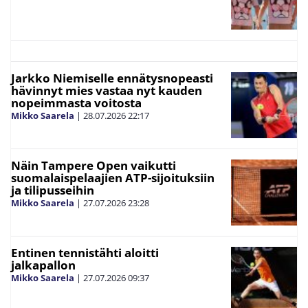
Jarkko Niemiselle ennätysnopeasti
hävinnyt mies vastaa nyt kauden
nopeimmasta voitosta
Mikko Saarela
|
28.07.2026
22:17
Näin Tampere Open vaikutti
suomalaispelaajien ATP-sijoituksiin
ja tilipusseihin
Mikko Saarela
|
27.07.2026
23:28
Entinen tennistähti aloitti
jalkapallon
Mikko Saarela
|
27.07.2026
09:37