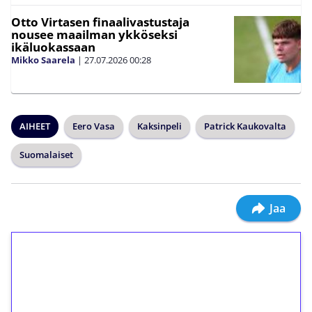
Otto Virtasen finaalivastustaja
nousee maailman ykköseksi
ikäluokassaan
Mikko Saarela
|
27.07.2026
00:28
AIHEET
Eero Vasa
Kaksinpeli
Patrick Kaukovalta
Suomalaiset
Jaa
1€ = 10€ arvosta
ilmaiskierroksia ilman
kierrätystä!