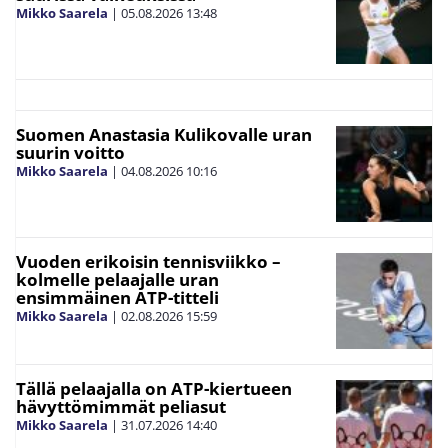
Mikko Saarela
|
05.08.2026
13:48
Suomen Anastasia Kulikovalle uran
suurin voitto
Mikko Saarela
|
04.08.2026
10:16
Vuoden erikoisin tennisviikko –
kolmelle pelaajalle uran
ensimmäinen ATP-titteli
Mikko Saarela
|
02.08.2026
15:59
Tällä pelaajalla on ATP-kiertueen
hävyttömimmät peliasut
Mikko Saarela
|
31.07.2026
14:40