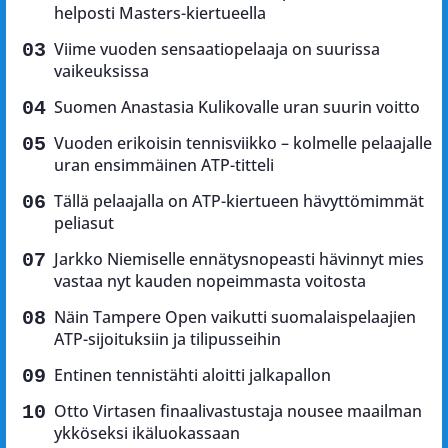
helposti Masters-kiertueella
Viime vuoden sensaatiopelaaja on suurissa
vaikeuksissa
Suomen Anastasia Kulikovalle uran suurin voitto
Vuoden erikoisin tennisviikko – kolmelle pelaajalle
uran ensimmäinen ATP-titteli
Tällä pelaajalla on ATP-kiertueen hävyttömimmät
peliasut
Jarkko Niemiselle ennätysnopeasti hävinnyt mies
vastaa nyt kauden nopeimmasta voitosta
Näin Tampere Open vaikutti suomalaispelaajien
ATP-sijoituksiin ja tilipusseihin
Entinen tennistähti aloitti jalkapallon
Otto Virtasen finaalivastustaja nousee maailman
ykköseksi ikäluokassaan