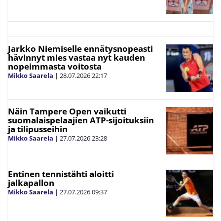
Jarkko Niemiselle ennätysnopeasti
hävinnyt mies vastaa nyt kauden
nopeimmasta voitosta
Mikko Saarela
|
28.07.2026
22:17
Näin Tampere Open vaikutti
suomalaispelaajien ATP-sijoituksiin
ja tilipusseihin
Mikko Saarela
|
27.07.2026
23:28
Entinen tennistähti aloitti
jalkapallon
Mikko Saarela
|
27.07.2026
09:37