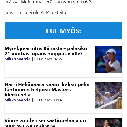
erässä. Molemmat erät Jansson voitti 6-3.
Janssonilla ei ole ATP-pisteitä.
LUE MYÖS:
Myrskyvaroitus Kiinasta – palasiko
21-vuotias lupaus huipputasolle?
Mikko Saarela
|
07.08.2026
14:36
Harri Heliövaara kaatoi kaksinpelin
tähtinimet helposti Masters-
kiertueella
Mikko Saarela
|
07.08.2026
00:14
Viime vuoden sensaatiopelaaja on
suurissa vaikeuksissa