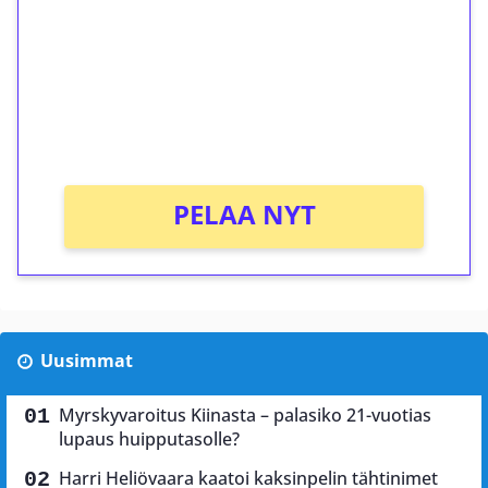
Talleta 1€
Saat heti 50 ilmaiskierrosta Tuohi 1000 -
peliin (arvo 0,20€ per kierros)!
Ei kierrätysvaatimusta!
PELAA NYT
Uusimmat
Myrskyvaroitus Kiinasta – palasiko 21-vuotias
lupaus huipputasolle?
Harri Heliövaara kaatoi kaksinpelin tähtinimet