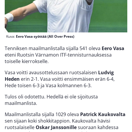
Kuva:
Eero Vasa syöttää (All Over Press)
Tenniksen maailmanlistalla sijalla 541 oleva
Eero Vasa
eteni Ruotsin Värnamon ITF-tennisturnauksessa
toiselle kierrokselle.
Vasa voitti avausottelussaan ruotsalaisen
Ludvig
Heden
erin 2-1. Vasa voitti ensimmäisen erän 6-4,
Hede toisen 6-3 ja Vasa kolmannen 6-3.
Tulos oli odotettu. Hedellä ei ole sijoitusta
maailmanlista.
Maailmanlistalla sijalla 1029 oleva
Patrick Kaukovalta
sen sijaan koki shokkitappion. Kaukovalta hävisi
ruotsalaiselle
Oskar Janssonille
suoraan kahdessa