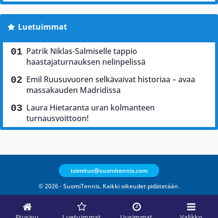
Luetuimmat
Patrik Niklas-Salmiselle tappio
haastajaturnauksen nelinpelissä
Emil Ruusuvuoren selkävaivat historiaa – avaa
massakauden Madridissa
Laura Hietaranta uran kolmanteen
turnausvoittoon!
toimitus@suomitennis.com
© 2026 - SuomiTennis. Kaikki oikeudet pidätetään.
Etusivu
Luetuimmat
Uusimmat
Valikko