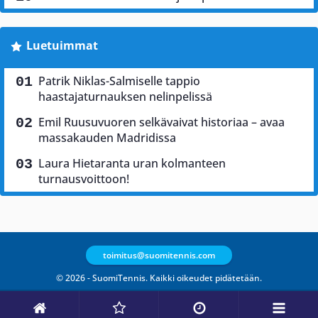
Luetuimmat
Patrik Niklas-Salmiselle tappio
haastajaturnauksen nelinpelissä
Emil Ruusuvuoren selkävaivat historiaa – avaa
massakauden Madridissa
Laura Hietaranta uran kolmanteen
turnausvoittoon!
toimitus@suomitennis.com
© 2026 - SuomiTennis. Kaikki oikeudet pidätetään.