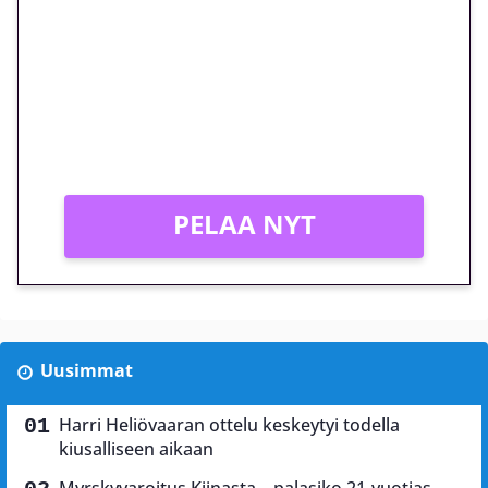
megakierros Reactoonz-
peliin – vain 1 eurolla!
Peli: Reactoonz
Vain uusille asiakkaille!
PELAA NYT
Uusimmat
Harri Heliövaaran ottelu keskeytyi todella
kiusalliseen aikaan
Myrskyvaroitus Kiinasta – palasiko 21-vuotias