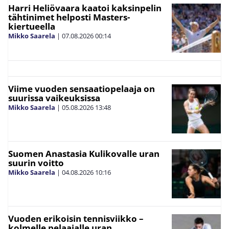
Harri Heliövaara kaatoi kaksinpelin
tähtinimet helposti Masters-
kiertueella
Mikko Saarela
|
07.08.2026
00:14
Viime vuoden sensaatiopelaaja on
suurissa vaikeuksissa
Mikko Saarela
|
05.08.2026
13:48
Suomen Anastasia Kulikovalle uran
suurin voitto
Mikko Saarela
|
04.08.2026
10:16
Vuoden erikoisin tennisviikko –
kolmelle pelaajalle uran