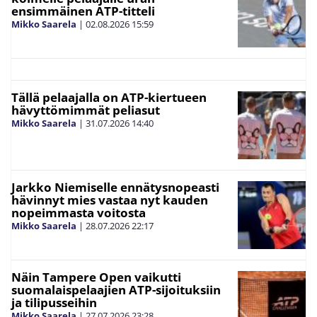
ensimmäinen ATP-titteli
Mikko Saarela
|
02.08.2026
15:59
Tällä pelaajalla on ATP-kiertueen
hävyttömimmät peliasut
Mikko Saarela
|
31.07.2026
14:40
Jarkko Niemiselle ennätysnopeasti
hävinnyt mies vastaa nyt kauden
nopeimmasta voitosta
Mikko Saarela
|
28.07.2026
22:17
Näin Tampere Open vaikutti
suomalaispelaajien ATP-sijoituksiin
ja tilipusseihin
Mikko Saarela
|
27.07.2026
23:28