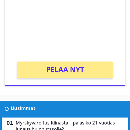
kierrätystä!
Talleta 1€
Saat heti 50 ilmaiskierrosta Tuohi 1000 -
peliin (arvo 0,20€ per kierros)!
Ei kierrätysvaatimusta!
PELAA NYT
Uusimmat
Myrskyvaroitus Kiinasta – palasiko 21-vuotias
lupaus huipputasolle?