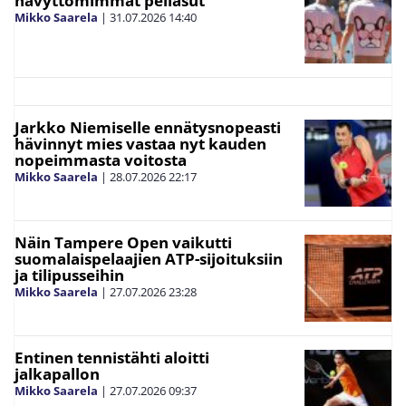
hävyttömimmät peliasut
Mikko Saarela
|
31.07.2026
14:40
Jarkko Niemiselle ennätysnopeasti
hävinnyt mies vastaa nyt kauden
nopeimmasta voitosta
Mikko Saarela
|
28.07.2026
22:17
Näin Tampere Open vaikutti
suomalaispelaajien ATP-sijoituksiin
ja tilipusseihin
Mikko Saarela
|
27.07.2026
23:28
Entinen tennistähti aloitti
jalkapallon
Mikko Saarela
|
27.07.2026
09:37