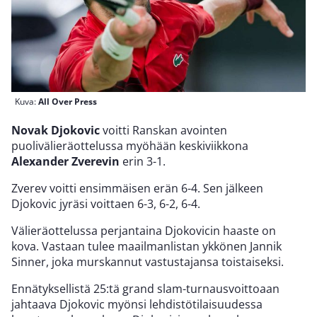
Kuva:
All Over Press
Novak Djokovic
voitti Ranskan avointen
puolivälieräottelussa myöhään keskiviikkona
Alexander Zverevin
erin 3-1.
Zverev voitti ensimmäisen erän 6-4. Sen jälkeen
Djokovic jyräsi voittaen 6-3, 6-2, 6-4.
Välieräottelussa perjantaina Djokovicin haaste on
kova. Vastaan tulee maailmanlistan ykkönen Jannik
Sinner, joka murskannut vastustajansa toistaiseksi.
Ennätyksellistä 25:tä grand slam-turnausvoittoaan
jahtaava Djokovic myönsi lehdistötilaisuudessa