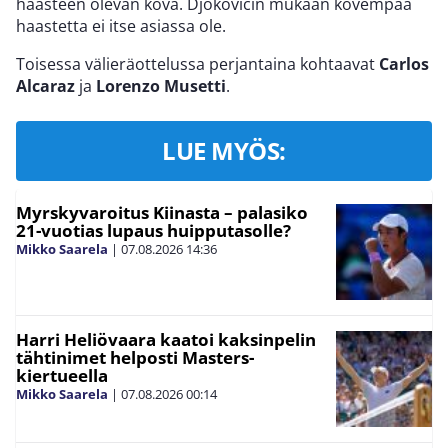
haasteen olevan kova. Djokovicin mukaan kovempaa
haastetta ei itse asiassa ole.
Toisessa välieräottelussa perjantaina kohtaavat
Carlos
Alcaraz
ja
Lorenzo Musetti
.
LUE MYÖS:
Myrskyvaroitus Kiinasta – palasiko
21-vuotias lupaus huipputasolle?
Mikko Saarela
|
07.08.2026
14:36
Harri Heliövaara kaatoi kaksinpelin
tähtinimet helposti Masters-
kiertueella
Mikko Saarela
|
07.08.2026
00:14