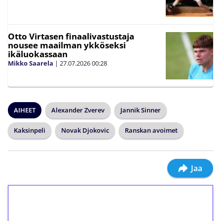
Otto Virtasen finaalivastustaja
nousee maailman ykköseksi
ikäluokassaan
Mikko Saarela
|
27.07.2026
00:28
AIHEET
Alexander Zverev
Jannik Sinner
Kaksinpeli
Novak Djokovic
Ranskan avoimet
Jaa
1€ = 10€ arvosta
ilmaiskierroksia ilman