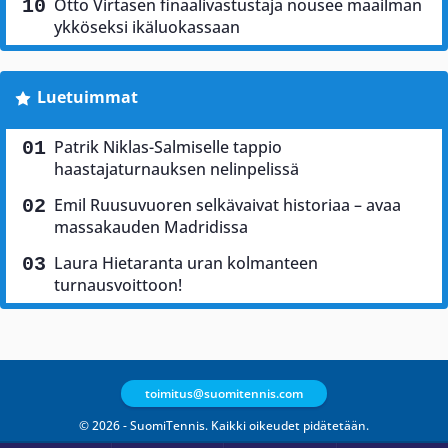
Otto Virtasen finaalivastustaja nousee maailman
ykköseksi ikäluokassaan
Luetuimmat
Patrik Niklas-Salmiselle tappio
haastajaturnauksen nelinpelissä
Emil Ruusuvuoren selkävaivat historiaa – avaa
massakauden Madridissa
Laura Hietaranta uran kolmanteen
turnausvoittoon!
toimitus@suomitennis.com
© 2026 - SuomiTennis. Kaikki oikeudet pidätetään.