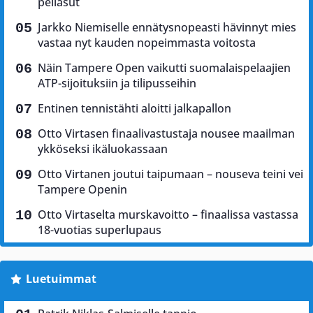
peliasut
Jarkko Niemiselle ennätysnopeasti hävinnyt mies
vastaa nyt kauden nopeimmasta voitosta
Näin Tampere Open vaikutti suomalaispelaajien
ATP-sijoituksiin ja tilipusseihin
Entinen tennistähti aloitti jalkapallon
Otto Virtasen finaalivastustaja nousee maailman
ykköseksi ikäluokassaan
Otto Virtanen joutui taipumaan – nouseva teini vei
Tampere Openin
Otto Virtaselta murskavoitto – finaalissa vastassa
18-vuotias superlupaus
Luetuimmat