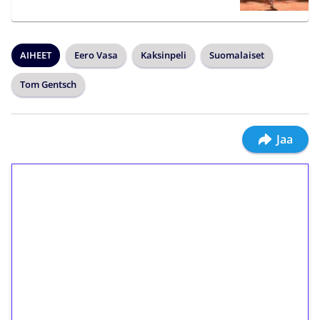
AIHEET
Eero Vasa
Kaksinpeli
Suomalaiset
Tom Gentsch
Jaa
1€ = 10€ arvosta
ilmaiskierroksia ilman
kierrätystä!
Talleta 1€
Saat heti 50 ilmaiskierrosta Tuohi 1000 -
peliin (arvo 0,20€ per kierros)!