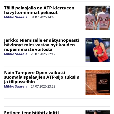
Tällä pelaajalla on ATP-kiertueen
hävyttömimmät peliasut
Mikko Saarela
|
31.07.2026
14:40
Jarkko Niemiselle ennätysnopeasti
hävinnyt mies vastaa nyt kauden
nopeimmasta voitosta
Mikko Saarela
|
28.07.2026
22:17
Näin Tampere Open vaikutti
suomalaispelaajien ATP-sijoituksiin
ja tilipusseihin
Mikko Saarela
|
27.07.2026
23:28
Entinen tennistähti aloitti