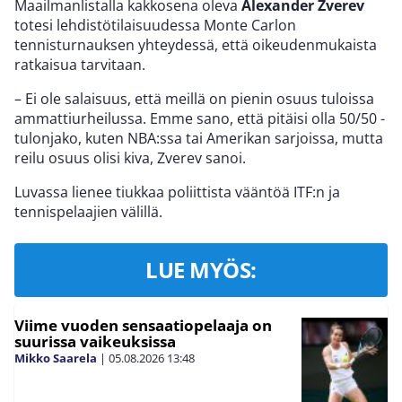
Maailmanlistalla kakkosena oleva
Alexander Zverev
totesi lehdistötilaisuudessa Monte Carlon
tennisturnauksen yhteydessä, että oikeudenmukaista
ratkaisua tarvitaan.
– Ei ole salaisuus, että meillä on pienin osuus tuloissa
ammattiurheilussa. Emme sano, että pitäisi olla 50/50 -
tulonjako, kuten NBA:ssa tai Amerikan sarjoissa, mutta
reilu osuus olisi kiva, Zverev sanoi.
Luvassa lienee tiukkaa poliittista vääntöä ITF:n ja
tennispelaajien välillä.
LUE MYÖS:
Viime vuoden sensaatiopelaaja on
suurissa vaikeuksissa
Mikko Saarela
|
05.08.2026
13:48