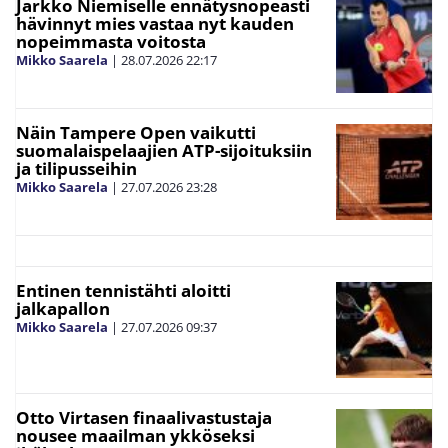
Jarkko Niemiselle ennätysnopeasti
hävinnyt mies vastaa nyt kauden
nopeimmasta voitosta
Mikko Saarela
|
28.07.2026
22:17
Näin Tampere Open vaikutti
suomalaispelaajien ATP-sijoituksiin
ja tilipusseihin
Mikko Saarela
|
27.07.2026
23:28
Entinen tennistähti aloitti
jalkapallon
Mikko Saarela
|
27.07.2026
09:37
Otto Virtasen finaalivastustaja
nousee maailman ykköseksi