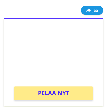
Jaa
1€ = 10€ arvosta
ilmaiskierroksia ilman
kierrätystä!
Talleta 1€
Saat heti 50 ilmaiskierrosta Tuohi 1000 -
peliin (arvo 0,20€ per kierros)!
Ei kierrätysvaatimusta!
PELAA NYT