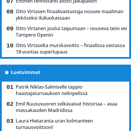
Entinen tennistähti aloitti jalkapallon
Otto Virtasen finaalivastustaja nousee maailman
ykköseksi ikäluokassaan
Otto Virtanen joutui taipumaan – nouseva teini vei
Tampere Openin
Otto Virtaselta murskavoitto – finaalissa vastassa
18-vuotias superlupaus
Luetuimmat
Patrik Niklas-Salmiselle tappio
haastajaturnauksen nelinpelissä
Emil Ruusuvuoren selkävaivat historiaa – avaa
massakauden Madridissa
Laura Hietaranta uran kolmanteen
turnausvoittoon!