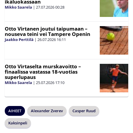
ikäluokassaan
Mikko Saarela
|
27.07.2026
00:28
Otto Virtanen joutui taipumaan –
nouseva teini vei Tampere Openin
Jaakko Perttilä
|
26.07.2026
16:11
Otto Virtaselta murskavoitto –
finaalissa vastassa 18-vuotias
superlupaus
Mikko Saarela
|
25.07.2026
17:10
AIHEET
Alexander Zverev
Casper Ruud
Kaksinpeli