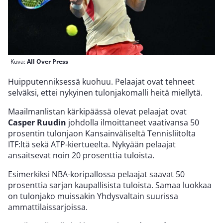
Kuva:
All Over Press
Huipputenniksessä kuohuu. Pelaajat ovat tehneet
selväksi, ettei nykyinen tulonjakomalli heitä miellytä.
Maailmanlistan kärkipäässä olevat pelaajat ovat
Casper Ruudin
johdolla ilmoittaneet vaativansa 50
prosentin tulonjaon Kansainväliseltä Tennisliitolta
ITF:ltä sekä ATP-kiertueelta. Nykyään pelaajat
ansaitsevat noin 20 prosenttia tuloista.
Esimerkiksi NBA-koripallossa pelaajat saavat 50
prosenttia sarjan kaupallisista tuloista. Samaa luokkaa
on tulonjako muissakin Yhdysvaltain suurissa
ammattilaissarjoissa.