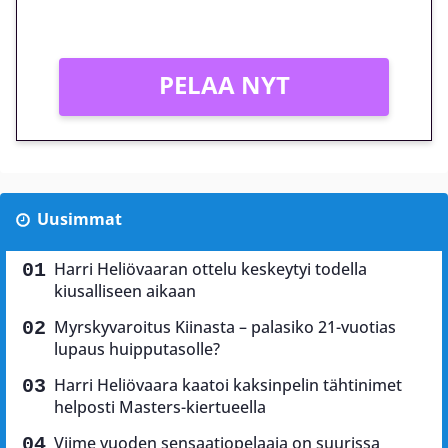
Vain uusille asiakkaille!
PELAA NYT
Uusimmat
Harri Heliövaaran ottelu keskeytyi todella
kiusalliseen aikaan
Myrskyvaroitus Kiinasta – palasiko 21-vuotias
lupaus huipputasolle?
Harri Heliövaara kaatoi kaksinpelin tähtinimet
helposti Masters-kiertueella
Viime vuoden sensaatiopelaaja on suurissa