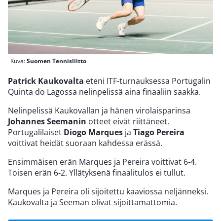
Kuva:
Suomen Tennisliitto
Patrick Kaukovalta
eteni ITF-turnauksessa Portugalin
Quinta do Lagossa nelinpelissä aina finaaliin saakka.
Nelinpelissä Kaukovallan ja hänen virolaisparinsa
Johannes Seemanin
otteet eivät riittäneet.
Portugalilaiset
Diogo Marques
ja
Tiago Pereira
voittivat heidät suoraan kahdessa erässä.
Ensimmäisen erän Marques ja Pereira voittivat 6-4.
Toisen erän 6-2. Yllätyksenä finaalitulos ei tullut.
Marques ja Pereira oli sijoitettu kaaviossa neljänneksi.
Kaukovalta ja Seeman olivat sijoittamattomia.