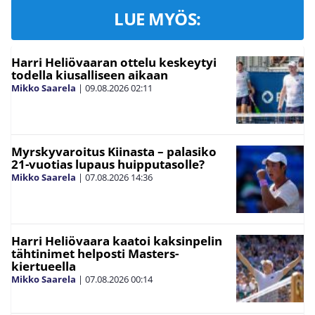
LUE MYÖS:
Harri Heliövaaran ottelu keskeytyi
todella kiusalliseen aikaan
Mikko Saarela
|
09.08.2026
02:11
Myrskyvaroitus Kiinasta – palasiko
21-vuotias lupaus huipputasolle?
Mikko Saarela
|
07.08.2026
14:36
Harri Heliövaara kaatoi kaksinpelin
tähtinimet helposti Masters-
kiertueella
Mikko Saarela
|
07.08.2026
00:14