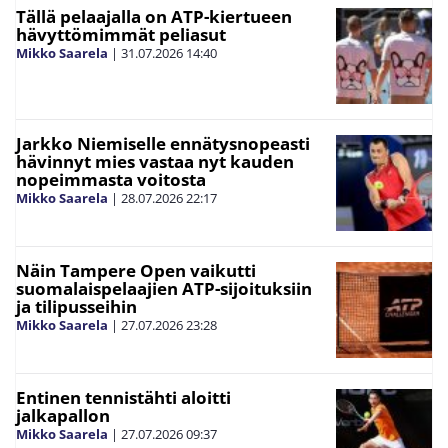
Tällä pelaajalla on ATP-kiertueen
hävyttömimmät peliasut
Mikko Saarela
|
31.07.2026
14:40
Jarkko Niemiselle ennätysnopeasti
hävinnyt mies vastaa nyt kauden
nopeimmasta voitosta
Mikko Saarela
|
28.07.2026
22:17
Näin Tampere Open vaikutti
suomalaispelaajien ATP-sijoituksiin
ja tilipusseihin
Mikko Saarela
|
27.07.2026
23:28
Entinen tennistähti aloitti
jalkapallon
Mikko Saarela
|
27.07.2026
09:37