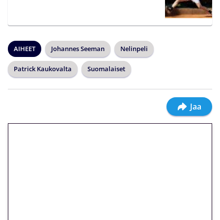
AIHEET
Johannes Seeman
Nelinpeli
Patrick Kaukovalta
Suomalaiset
Jaa
🎁 Huipputarjous jatkuu: 10
euron kierrätysvapaa
megakierros Reactoonz-
peliin – vain 1 eurolla!
Peli: Reactoonz