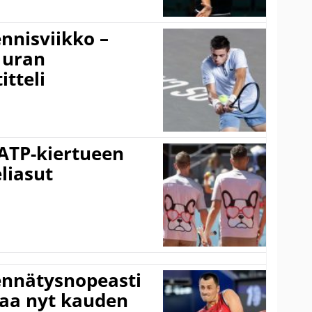
nnisviikko –
 uran
tteli
 ATP-kiertueen
liasut
ennätysnopeasti
taa nyt kauden