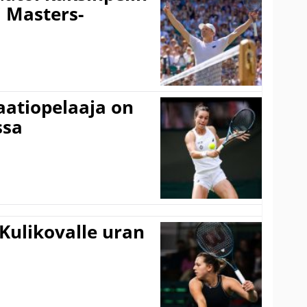
i Masters-
aatiopelaaja on
ssa
Kulikovalle uran