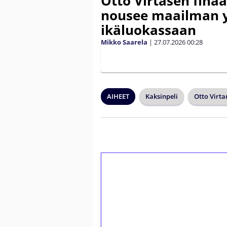
Otto Virtasen finaa
nousee maailman 
ikäluokassaan
Mikko Saarela
|
27.07.2026
00:28
AIHEET
Kaksinpeli
Otto Virt
1€ = 10€ arvosta 
kierrätystä!
Talleta 1€