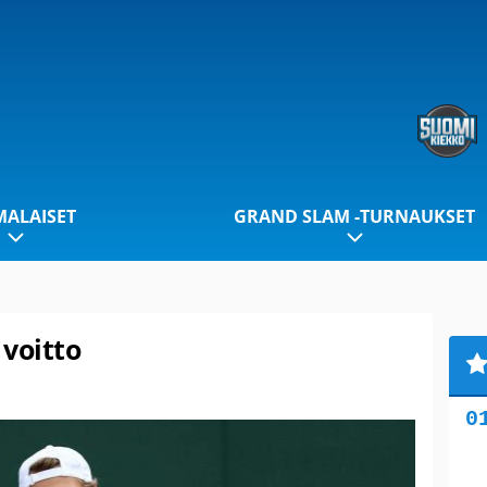
ALAISET
GRAND SLAM -TURNAUKSET
 voitto