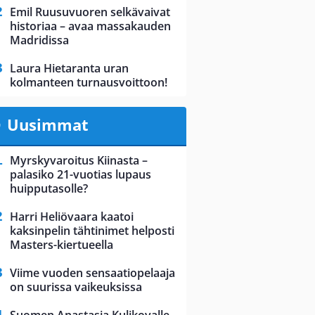
Emil Ruusuvuoren selkävaivat
historiaa – avaa massakauden
Madridissa
Laura Hietaranta uran
kolmanteen turnausvoittoon!
Uusimmat
Myrskyvaroitus Kiinasta –
palasiko 21-vuotias lupaus
huipputasolle?
Harri Heliövaara kaatoi
kaksinpelin tähtinimet helposti
Masters-kiertueella
Viime vuoden sensaatiopelaaja
on suurissa vaikeuksissa