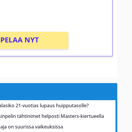
osta Tuohi 1000 -peliin (arvo 0,20€ per
PELAA NYT
alasiko 21-vuotias lupaus huipputasolle?
inpelin tähtinimet helposti Masters-kiertueella
aja on suurissa vaikeuksissa