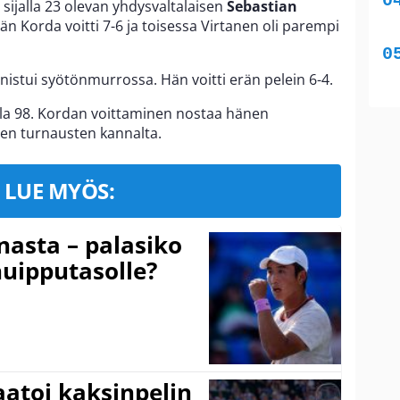
 sijalla 23 olevan yhdysvaltalaisen
Sebastian
n Korda voitti 7-6 ja toisessa Virtanen oli parempi
stui syötönmurrossa. Hän voitti erän pelein 6-4.
alla 98. Kordan voittaminen nostaa hänen
ien turnausten kannalta.
LUE MYÖS:
nasta – palasiko
huipputasolle?
aatoi kaksinpelin