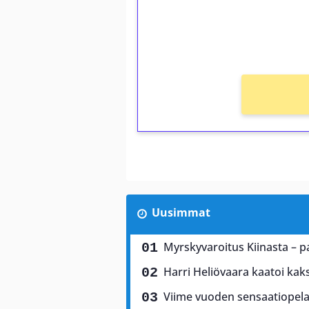
Saat heti 50 ilmaiskierr
kierros)!
Ei kierrätysvaatimusta!
Uusimmat
Myrskyvaroitus Kiinasta – p
Harri Heliövaara kaatoi kaks
Viime vuoden sensaatiopela