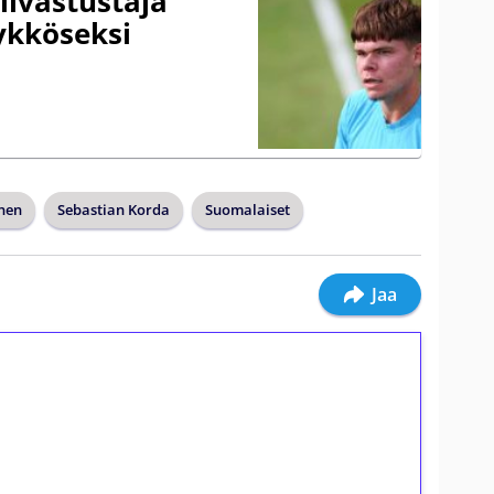
livastustaja
ykköseksi
anen
Sebastian Korda
Suomalaiset
Jaa
ilmaiskierroksia ilman