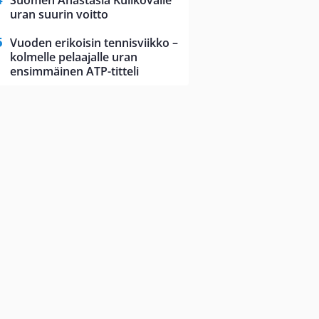
Suomen Anastasia Kulikovalle
uran suurin voitto
Vuoden erikoisin tennisviikko –
kolmelle pelaajalle uran
ensimmäinen ATP-titteli