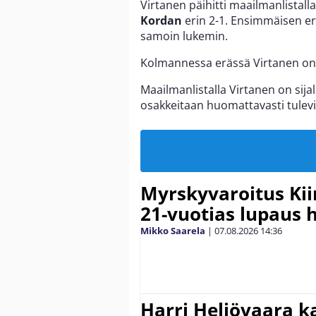
Virtanen päihitti maailmanlistalla
Kordan
erin 2-1. Ensimmäisen erä
samoin lukemin.
Kolmannessa erässä Virtanen onni
Maailmanlistalla Virtanen on sij
osakkeitaan huomattavasti tulev
Myrskyvaroitus Kii
21-vuotias lupaus 
Mikko Saarela
|
07.08.2026
14:36
Harri Heliövaara k