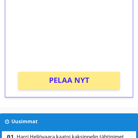
ilmaiskierroksia ilman
kierrätystä!
Talleta 1€
Saat heti 50 ilmaiskierrosta Tuohi 1000 -
peliin (arvo 0,20€ per kierros)!
Ei kierrätysvaatimusta!
PELAA NYT
Uusimmat
Harri Heliövaara kaatoi kaksinpelin tähtinimet