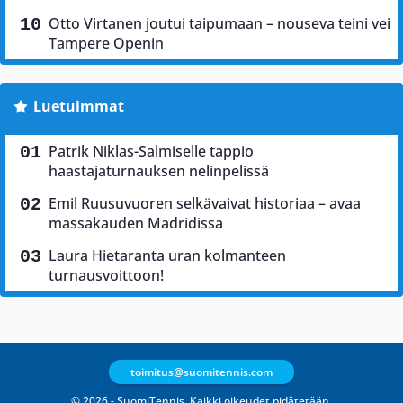
Otto Virtanen joutui taipumaan – nouseva teini vei
Tampere Openin
Luetuimmat
Patrik Niklas-Salmiselle tappio
haastajaturnauksen nelinpelissä
Emil Ruusuvuoren selkävaivat historiaa – avaa
massakauden Madridissa
Laura Hietaranta uran kolmanteen
turnausvoittoon!
toimitus@suomitennis.com
© 2026 - SuomiTennis. Kaikki oikeudet pidätetään.