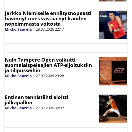
Jarkko Niemiselle ennätysnopeasti
hävinnyt mies vastaa nyt kauden
nopeimmasta voitosta
Mikko Saarela
|
28.07.2026
22:17
Näin Tampere Open vaikutti
suomalaispelaajien ATP-sijoituksiin
ja tilipusseihin
Mikko Saarela
|
27.07.2026
23:28
Entinen tennistähti aloitti
jalkapallon
Mikko Saarela
|
27.07.2026
09:37