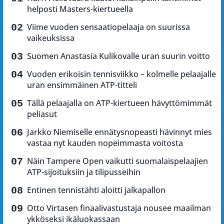
helposti Masters-kiertueella
Viime vuoden sensaatiopelaaja on suurissa
vaikeuksissa
Suomen Anastasia Kulikovalle uran suurin voitto
Vuoden erikoisin tennisviikko – kolmelle pelaajalle
uran ensimmäinen ATP-titteli
Tällä pelaajalla on ATP-kiertueen hävyttömimmät
peliasut
Jarkko Niemiselle ennätysnopeasti hävinnyt mies
vastaa nyt kauden nopeimmasta voitosta
Näin Tampere Open vaikutti suomalaispelaajien
ATP-sijoituksiin ja tilipusseihin
Entinen tennistähti aloitti jalkapallon
Otto Virtasen finaalivastustaja nousee maailman
ykköseksi ikäluokassaan