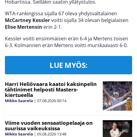
Hobartissa. Sielläkin saatiin yllätystulos.
WTA-rankingissa sijalla 67 oleva yhdysvaltalainen
McCartney Kessler
voitti sijalla 34 olevan belgialaisen
Elise Mertensin
erin 2-1.
Kessler voitti ensimmäisen erän 6-4 ja Mertens toisen
6-3. Kolmannen erän Mertens voitti murskaavasti 6-0.
LUE MYÖS:
Harri Heliövaara kaatoi kaksinpelin
tähtinimet helposti Masters-
kiertueella
Mikko Saarela
|
07.08.2026
00:14
Viime vuoden sensaatiopelaaja on
suurissa vaikeuksissa
Mikko Saarela
|
05.08.2026
13:48