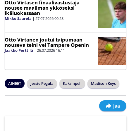
Otto Virtasen finaalivastustaja
nousee maailman ykköseksi
ikäluokassaan
Mikko Saarela
|
27.07.2026
00:28
Otto Virtanen joutui taipumaan –
nouseva teini vei Tampere Openin
Jaakko Perttilä
|
26.07.2026
16:11
AIHEET
Jessie Pegula
Kaksinpeli
Madison Keys
Jaa
1€ = 10€ arvosta