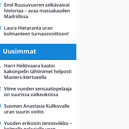
Emil Ruusuvuoren selkävaivat
historiaa – avaa massakauden
Madridissa
Laura Hietaranta uran
kolmanteen turnausvoittoon!
Uusimmat
Harri Heliövaara kaatoi
kaksinpelin tähtinimet helposti
Masters-kiertueella
Viime vuoden sensaatiopelaaja
on suurissa vaikeuksissa
Suomen Anastasia Kulikovalle
uran suurin voitto
Vuoden erikoisin tennisviikko –