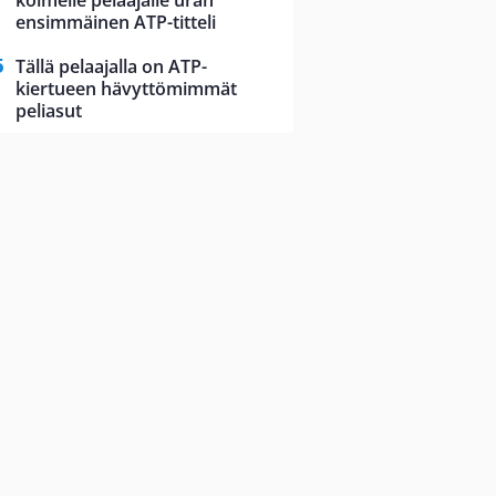
kolmelle pelaajalle uran
ensimmäinen ATP-titteli
Tällä pelaajalla on ATP-
kiertueen hävyttömimmät
peliasut