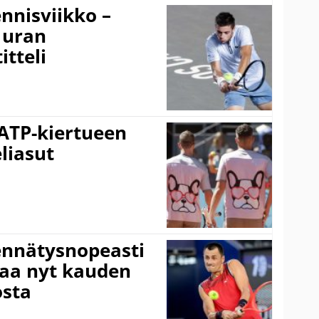
nnisviikko –
 uran
tteli
 ATP-kiertueen
liasut
ennätysnopeasti
taa nyt kauden
osta