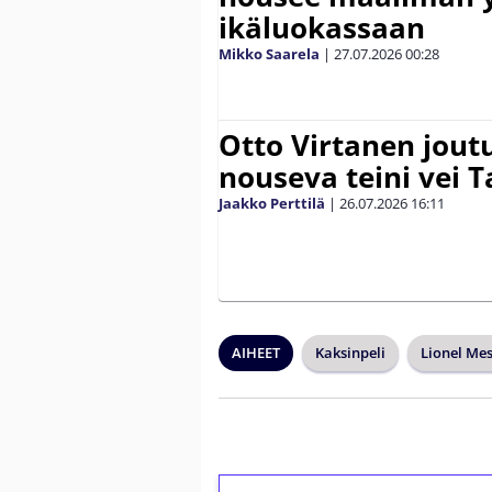
ikäluokassaan
Mikko Saarela
|
27.07.2026
00:28
Otto Virtanen jout
nouseva teini vei
Jaakko Perttilä
|
26.07.2026
16:11
AIHEET
Kaksinpeli
Lionel Mes