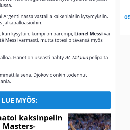
lussa.
 Argentiinassa vastailla kaikenlaisiin kysymyksiin.
jalkapalloasioihin.
, kun kysyttiin, kumpi on parempi,
Lionel Messi
vai
että Messi varmasti, mutta totesi pitävänsä myös
apalloa. Hänet on useasti nähty
AC Milanin
pelipaita
 ammattilaisena. Djokovic onkin todennut
lania.
LUE MYÖS:
aatoi kaksinpelin
i Masters-