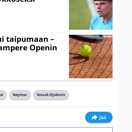
ui taipumaan –
 Tampere Openin
si
Neymar
Novak Djokovic
Jaa