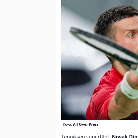
Kuva:
All Over Press
Tenniksen supertähti
Novak Djo