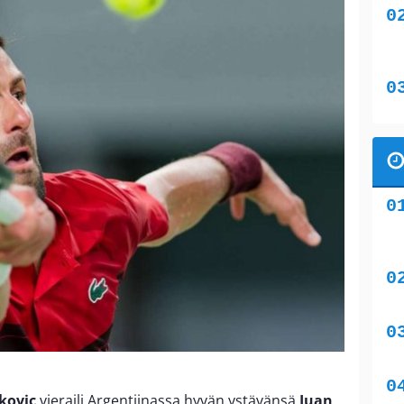
kovic
vieraili Argentiinassa hyvän ystävänsä
Juan