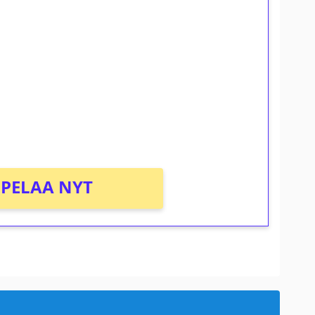
ilmaiskierroksia ilman
osta Tuohi 1000 -peliin (arvo 0,20€ per
PELAA NYT