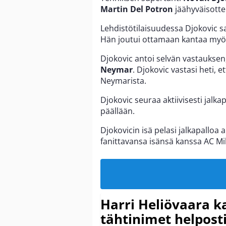
Martin Del Potron
jäähyväisotte
Lehdistötilaisuudessa Djokovic sai
Hän joutui ottamaan kantaa myös 
Djokovic antoi selvän vastauksen
Neymar
. Djokovic vastasi heti, 
Neymarista.
Djokovic seuraa aktiivisesti jalk
päällään.
Djokovicin isä pelasi jalkapalloa
fanittavansa isänsä kanssa AC Mi
Harri Heliövaara k
tähtinimet helpost