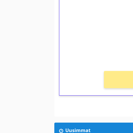
1€ = 10€ arvosta 
kierrätystä!
Talleta 1€
Saat heti 50 ilmaiskierr
kierros)!
Ei kierrätysvaatimusta!
Uusimmat