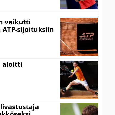
 vaikutti
 ATP-sijoituksiin
aloitti
livastustaja
ykköseksi