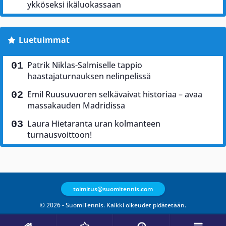
ykköseksi ikäluokassaan
Luetuimmat
Patrik Niklas-Salmiselle tappio
haastajaturnauksen nelinpelissä
Emil Ruusuvuoren selkävaivat historiaa – avaa
massakauden Madridissa
Laura Hietaranta uran kolmanteen
turnausvoittoon!
toimitus@suomitennis.com
© 2026 - SuomiTennis. Kaikki oikeudet pidätetään.