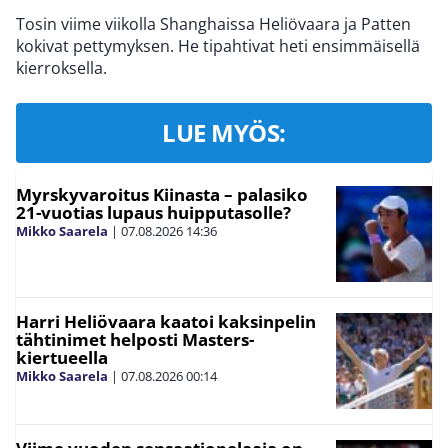
Tosin viime viikolla Shanghaissa Heliövaara ja Patten
kokivat pettymyksen. He tipahtivat heti ensimmäisellä
kierroksella.
LUE MYÖS:
Myrskyvaroitus Kiinasta – palasiko
21-vuotias lupaus huipputasolle?
Mikko Saarela
|
07.08.2026
14:36
Harri Heliövaara kaatoi kaksinpelin
tähtinimet helposti Masters-
kiertueella
Mikko Saarela
|
07.08.2026
00:14