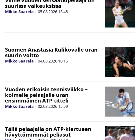
Viime vuoden sensaatiopelaaja on
suurissa vaikeuksissa
Mikko Saarela
|
05.08.2026
13:48
Suomen Anastasia Kulikovalle uran
suurin voitto
Mikko Saarela
|
04.08.2026
10:16
Vuoden erikoisin tennisviikko –
kolmelle pelaajalle uran
ensimmäinen ATP-titteli
Mikko Saarela
|
02.08.2026
15:59
Tällä pelaajalla on ATP-kiertueen
hävyttömimmät peliasut