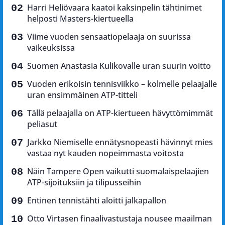
Harri Heliövaara kaatoi kaksinpelin tähtinimet
helposti Masters-kiertueella
Viime vuoden sensaatiopelaaja on suurissa
vaikeuksissa
Suomen Anastasia Kulikovalle uran suurin voitto
Vuoden erikoisin tennisviikko – kolmelle pelaajalle
uran ensimmäinen ATP-titteli
Tällä pelaajalla on ATP-kiertueen hävyttömimmät
peliasut
Jarkko Niemiselle ennätysnopeasti hävinnyt mies
vastaa nyt kauden nopeimmasta voitosta
Näin Tampere Open vaikutti suomalaispelaajien
ATP-sijoituksiin ja tilipusseihin
Entinen tennistähti aloitti jalkapallon
Otto Virtasen finaalivastustaja nousee maailman