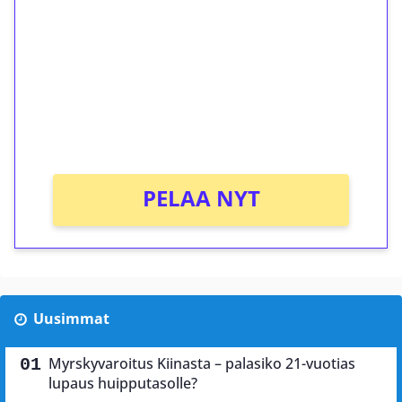
kierrätystä!
Talleta 1€
Saat heti 50 ilmaiskierrosta Tuohi 1000 -
peliin (arvo 0,20€ per kierros)!
Ei kierrätysvaatimusta!
PELAA NYT
Uusimmat
Myrskyvaroitus Kiinasta – palasiko 21-vuotias
lupaus huipputasolle?