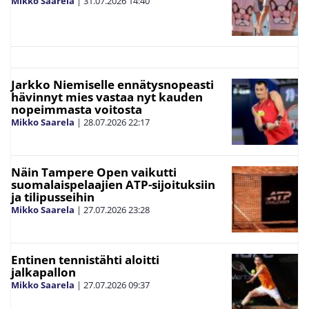
Mikko Saarela
|
31.07.2026
14:40
Jarkko Niemiselle ennätysnopeasti
hävinnyt mies vastaa nyt kauden
nopeimmasta voitosta
Mikko Saarela
|
28.07.2026
22:17
Näin Tampere Open vaikutti
suomalaispelaajien ATP-sijoituksiin
ja tilipusseihin
Mikko Saarela
|
27.07.2026
23:28
Entinen tennistähti aloitti
jalkapallon
Mikko Saarela
|
27.07.2026
09:37