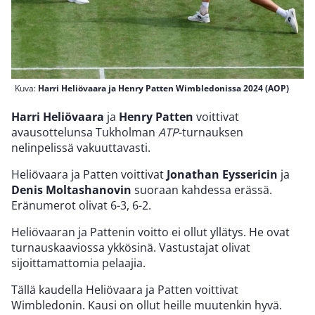
Kuva:
Harri Heliövaara ja Henry Patten Wimbledonissa 2024 (AOP)
Harri Heliövaara
ja
Henry Patten
voittivat
avausottelunsa Tukholman
ATP
-turnauksen
nelinpelissä vakuuttavasti.
Heliövaara ja Patten voittivat
Jonathan Eyssericin
ja
Denis Moltashanovin
suoraan kahdessa erässä.
Eränumerot olivat 6-3, 6-2.
Heliövaaran ja Pattenin voitto ei ollut yllätys. He ovat
turnauskaaviossa ykkösinä. Vastustajat olivat
sijoittamattomia pelaajia.
Tällä kaudella Heliövaara ja Patten voittivat
Wimbledonin. Kausi on ollut heille muutenkin hyvä.