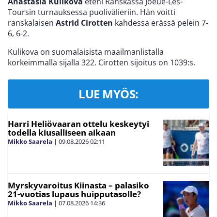
Anastasia Kulikova
eteni Ranskassa Joeue-Les-
Toursin turnauksessa puolivälieriin. Hän voitti
ranskalaisen
Astrid Cirotten
kahdessa erässä pelein 7-
6, 6-2.
Kulikova on suomalaisista maailmanlistalla
korkeimmalla sijalla 322. Cirotten sijoitus on 1039:s.
LUE MYÖS:
Harri Heliövaaran ottelu keskeytyi
todella kiusalliseen aikaan
Mikko Saarela
|
09.08.2026
02:11
Myrskyvaroitus Kiinasta – palasiko
21-vuotias lupaus huipputasolle?
Mikko Saarela
|
07.08.2026
14:36