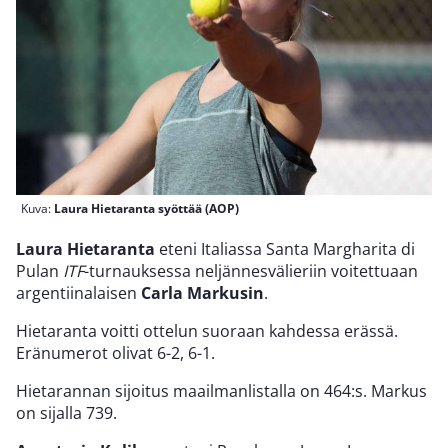
Kuva:
Laura Hietaranta syöttää (AOP)
Laura Hietaranta
eteni Italiassa Santa Margharita di
Pulan
ITF
-turnauksessa neljännesvälieriin voitettuaan
argentiinalaisen
Carla Markusin
.
Hietaranta voitti ottelun suoraan kahdessa erässä.
Eränumerot olivat 6-2, 6-1.
Hietarannan sijoitus maailmanlistalla on 464:s. Markus
on sijalla 739.