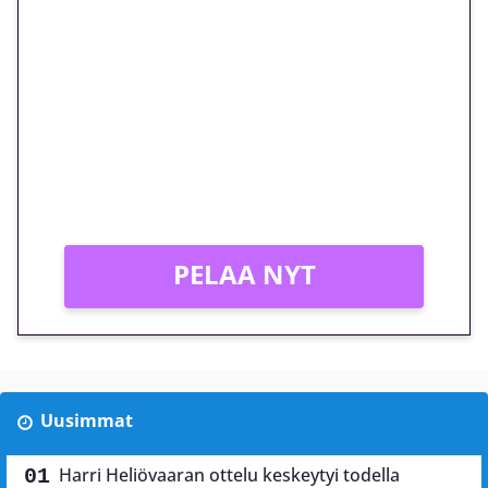
🎁 Huipputarjous jatkuu: 10
euron kierrätysvapaa
megakierros Reactoonz-
peliin – vain 1 eurolla!
Peli: Reactoonz
Vain uusille asiakkaille!
PELAA NYT
Uusimmat
Harri Heliövaaran ottelu keskeytyi todella