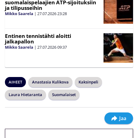
suomalaispelaajien ATP-sijoituksiin
ja tilipusseihin
Mikko Saarela
|
27.07.2026
23:28
Entinen tennistähti aloitti
jalkapallon
Mikko Saarela
|
27.07.2026
09:37
AIHEET
Anastasia Kulikova
Kaksinpeli
Laura Hietaranta
Suomalaiset
Jaa