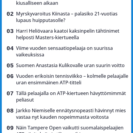
kiusalliseen aikaan
Myrskyvaroitus Kiinasta – palasiko 21-vuotias
lupaus huipputasolle?
Harri Heliövaara kaatoi kaksinpelin tähtinimet
helposti Masters-kiertueella
Viime vuoden sensaatiopelaaja on suurissa
vaikeuksissa
Suomen Anastasia Kulikovalle uran suurin voitto
Vuoden erikoisin tennisviikko – kolmelle pelaajalle
uran ensimmäinen ATP-titteli
Tällä pelaajalla on ATP-kiertueen hävyttömimmät
peliasut
Jarkko Niemiselle ennätysnopeasti hävinnyt mies
vastaa nyt kauden nopeimmasta voitosta
Näin Tampere Open vaikutti suomalaispelaajien