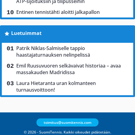
ATP-sijoituksiin ja tilipusseihin
Entinen tennistähti aloitti jalkapallon
Luetuimmat
Patrik Niklas-Salmiselle tappio
haastajaturnauksen nelinpelissä
Emil Ruusuvuoren selkävaivat historiaa – avaa
massakauden Madridissa
Laura Hietaranta uran kolmanteen
turnausvoittoon!
toimitus@suomitennis.com
© 2026 - SuomiTennis. Kaikki oikeudet pidätetään.