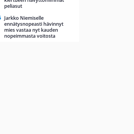
kiertueen hävyttömimmät
peliasut
Jarkko Niemiselle
ennätysnopeasti hävinnyt
mies vastaa nyt kauden
nopeimmasta voitosta