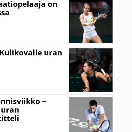
aatiopelaaja on
ssa
Kulikovalle uran
nnisviikko –
 uran
tteli