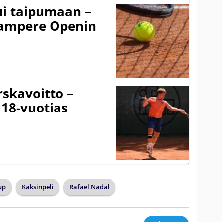
ui taipumaan –
 Tampere Openin
rskavoitto –
 18-vuotias
up
Kaksinpeli
Rafael Nadal