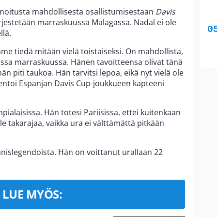
lmoitusta mahdollisesta osallistumisestaan
Davis
ärjestetään marraskuussa Malagassa. Nadal ei ole
llä.
e tiedä mitään vielä toistaiseksi. On mahdollista,
ssa marraskuussa. Hänen tavoitteensa olivat tänä
än piti taukoa. Hän tarvitsi lepoa, eikä nyt vielä ole
mentoi Espanjan Davis Cup-joukkueen kapteeni
ialaisissa. Hän totesi Pariisissa, ettei kuitenkaan
e takarajaa, vaikka ura ei välttämättä pitkään
nnislegendoista. Hän on voittanut urallaan 22
LUE MYÖS: