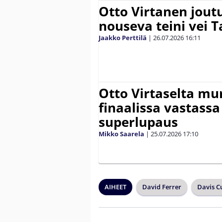
Otto Virtanen jout
nouseva teini vei
Jaakko Perttilä
|
26.07.2026
16:11
Otto Virtaselta mu
finaalissa vastassa
superlupaus
Mikko Saarela
|
25.07.2026
17:10
AIHEET
David Ferrer
Davis C