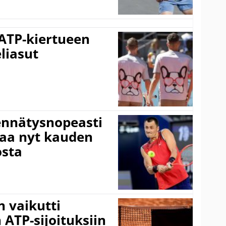
 ATP-kiertueen
liasut
ennätysnopeasti
taa nyt kauden
osta
 vaikutti
 ATP-sijoituksiin