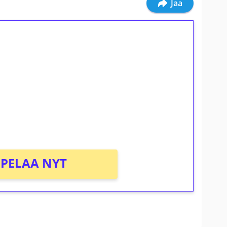
Jaa
ilmaiskierroksia ilman
osta Tuohi 1000 -peliin (arvo 0,20€ per
PELAA NYT