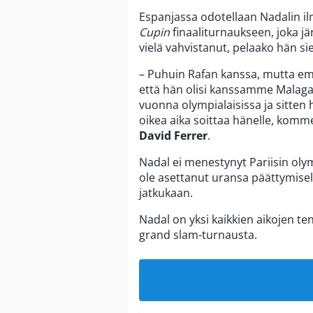
Espanjassa odotellaan Nadalin i
Cupin
finaaliturnaukseen, joka j
vielä vahvistanut, pelaako hän sie
– Puhuin Rafan kanssa, mutta emm
että hän olisi kanssamme Malaga
vuonna olympialaisissa ja sitten h
oikea aika soittaa hänelle, kom
David Ferrer
.
Nadal ei menestynyt Pariisin olymp
ole asettanut uransa päättymisell
jatkukaan.
Nadal on yksi kaikkien aikojen te
grand slam-turnausta.