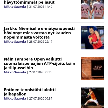
hävyttömimmät peliasut
Mikko Saarela
|
31.07.2026
14:40
Jarkko Niemiselle ennätysnopeasti
hävinnyt mies vastaa nyt kauden
nopeimmasta voitosta
Mikko Saarela
|
28.07.2026
22:17
Näin Tampere Open vaikutti
suomalaispelaajien ATP-sijoituksiin
ja tilipusseihin
Mikko Saarela
|
27.07.2026
23:28
Entinen tennistähti aloitti
jalkapallon
Mikko Saarela
|
27.07.2026
09:37