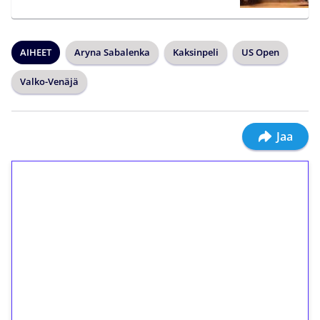
AIHEET
Aryna Sabalenka
Kaksinpeli
US Open
Valko-Venäjä
Jaa
1€ = 10€ arvosta
ilmaiskierroksia ilman
kierrätystä!
Talleta 1€
Saat heti 50 ilmaiskierrosta Tuohi 1000 -
peliin (arvo 0,20€ per kierros)!