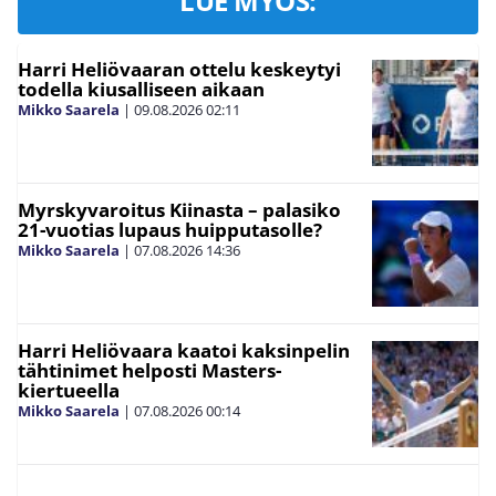
LUE MYÖS:
Harri Heliövaaran ottelu keskeytyi
todella kiusalliseen aikaan
Mikko Saarela
|
09.08.2026
02:11
Myrskyvaroitus Kiinasta – palasiko
21-vuotias lupaus huipputasolle?
Mikko Saarela
|
07.08.2026
14:36
Harri Heliövaara kaatoi kaksinpelin
tähtinimet helposti Masters-
kiertueella
Mikko Saarela
|
07.08.2026
00:14