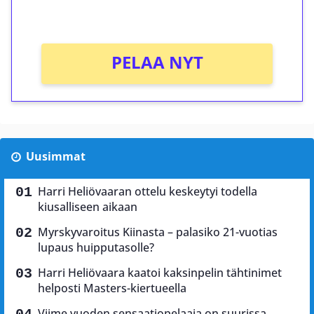
Ei kierrätysvaatimusta!
PELAA NYT
Uusimmat
Harri Heliövaaran ottelu keskeytyi todella
kiusalliseen aikaan
Myrskyvaroitus Kiinasta – palasiko 21-vuotias
lupaus huipputasolle?
Harri Heliövaara kaatoi kaksinpelin tähtinimet
helposti Masters-kiertueella
Viime vuoden sensaatiopelaaja on suurissa