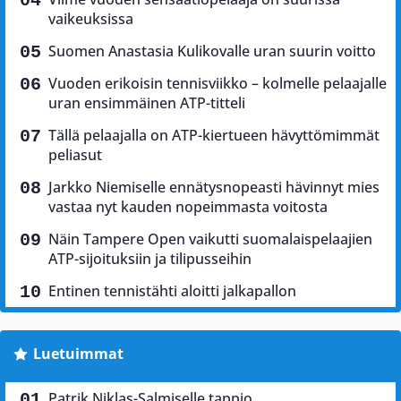
vaikeuksissa
Suomen Anastasia Kulikovalle uran suurin voitto
Vuoden erikoisin tennisviikko – kolmelle pelaajalle
uran ensimmäinen ATP-titteli
Tällä pelaajalla on ATP-kiertueen hävyttömimmät
peliasut
Jarkko Niemiselle ennätysnopeasti hävinnyt mies
vastaa nyt kauden nopeimmasta voitosta
Näin Tampere Open vaikutti suomalaispelaajien
ATP-sijoituksiin ja tilipusseihin
Entinen tennistähti aloitti jalkapallon
Luetuimmat
Patrik Niklas-Salmiselle tappio