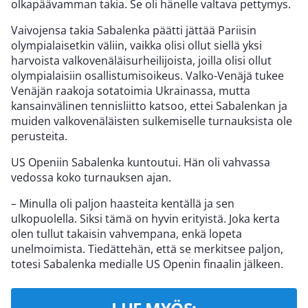
olkapäävamman takia. Se oli hänelle valtava pettymys.
Vaivojensa takia Sabalenka päätti jättää Pariisin
olympialaisetkin väliin, vaikka olisi ollut siellä yksi
harvoista valkovenäläisurheilijoista, joilla olisi ollut
olympialaisiin osallistumisoikeus. Valko-Venäjä tukee
Venäjän raakoja sotatoimia Ukrainassa, mutta
kansainvälinen tennisliitto katsoo, ettei Sabalenkan ja
muiden valkovenäläisten sulkemiselle turnauksista ole
perusteita.
US Openiin Sabalenka kuntoutui. Hän oli vahvassa
vedossa koko turnauksen ajan.
– Minulla oli paljon haasteita kentällä ja sen
ulkopuolella. Siksi tämä on hyvin erityistä. Joka kerta
olen tullut takaisin vahvempana, enkä lopeta
unelmoimista. Tiedättehän, että se merkitsee paljon,
totesi Sabalenka medialle US Openin finaalin jälkeen.