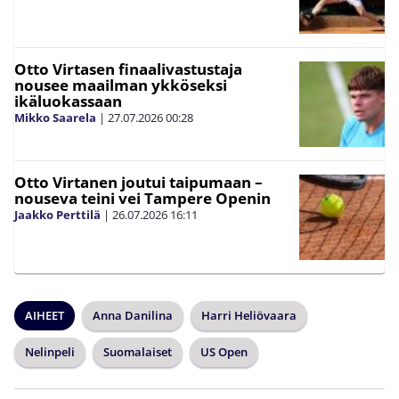
Otto Virtasen finaalivastustaja
nousee maailman ykköseksi
ikäluokassaan
Mikko Saarela
|
27.07.2026
00:28
Otto Virtanen joutui taipumaan –
nouseva teini vei Tampere Openin
Jaakko Perttilä
|
26.07.2026
16:11
AIHEET
Anna Danilina
Harri Heliövaara
Nelinpeli
Suomalaiset
US Open