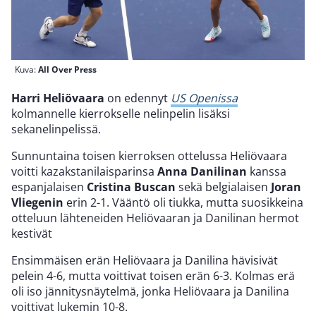
Kuva:
All Over Press
Harri Heliövaara
on edennyt
US Openissa
kolmannelle kierrokselle nelinpelin lisäksi
sekanelinpelissä.
Sunnuntaina toisen kierroksen ottelussa Heliövaara
voitti kazakstanilaisparinsa
Anna Danilinan
kanssa
espanjalaisen
Cristina Buscan
sekä belgialaisen
Joran
Vliegenin
erin 2-1. Vääntö oli tiukka, mutta suosikkeina
otteluun lähteneiden Heliövaaran ja Danilinan hermot
kestivät
Ensimmäisen erän Heliövaara ja Danilina hävisivät
pelein 4-6, mutta voittivat toisen erän 6-3. Kolmas erä
oli iso jännitysnäytelmä, jonka Heliövaara ja Danilina
voittivat lukemin 10-8.