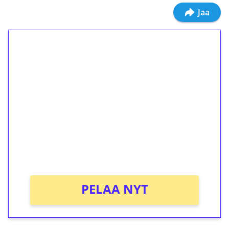
Jaa
1€ = 10€ arvosta
ilmaiskierroksia ilman
kierrätystä!
Talleta 1€
Saat heti 50 ilmaiskierrosta Tuohi 1000 -
peliin (arvo 0,20€ per kierros)!
Ei kierrätysvaatimusta!
PELAA NYT