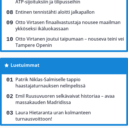
ATP-sijoituksiin ja tilipusseihin
Entinen tennistähti aloitti jalkapallon
Otto Virtasen finaalivastustaja nousee maailman
ykköseksi ikäluokassaan
Otto Virtanen joutui taipumaan – nouseva teini vei
Tampere Openin
Luetuimmat
Patrik Niklas-Salmiselle tappio
haastajaturnauksen nelinpelissä
Emil Ruusuvuoren selkävaivat historiaa – avaa
massakauden Madridissa
Laura Hietaranta uran kolmanteen
turnausvoittoon!