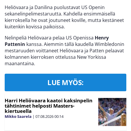
Heliövaara ja Danilina puolustavat US Openin
sekanelinpelimestaruutta. Kahdella ensimmäisellä
kierroksella he ovat joutuneet koville, mutta kestäneet
kuitenkin kovissa paikoissa.
Nelinpeliä Heliövaara pelaa US Openissa
Henry
Pattenin
kanssa. Aiemmin tällä kaudella Wimbledonin
mestaruuden voittaneet Heliövaara ja Patten pelaavat
kolmannen kierroksen ottelussa New Yorkissa
maanantaina.
LUE MYÖS:
Harri Heliövaara kaatoi kaksinpelin
tähtinimet helposti Masters-
kiertueella
Mikko Saarela
|
07.08.2026
00:14