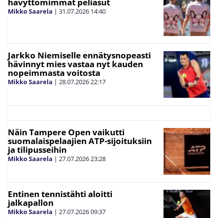
hävyttömimmät peliasut
Mikko Saarela
|
31.07.2026
14:40
Jarkko Niemiselle ennätysnopeasti
hävinnyt mies vastaa nyt kauden
nopeimmasta voitosta
Mikko Saarela
|
28.07.2026
22:17
Näin Tampere Open vaikutti
suomalaispelaajien ATP-sijoituksiin
ja tilipusseihin
Mikko Saarela
|
27.07.2026
23:28
Entinen tennistähti aloitti
jalkapallon
Mikko Saarela
|
27.07.2026
09:37