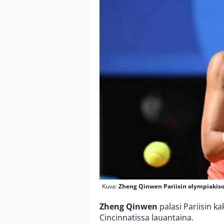
Kuva:
Zheng Qinwen Pariisin olympiakiso
Zheng Qinwen
palasi Pariisin k
Cincinnatissa lauantaina.