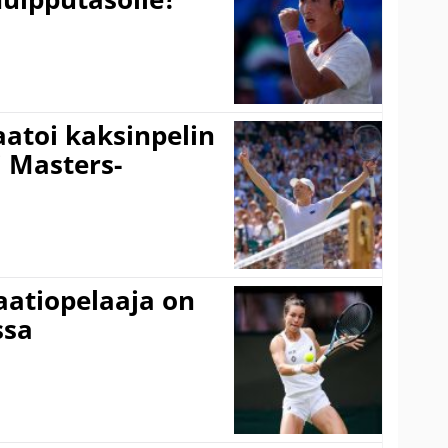
aatoi kaksinpelin
i Masters-
aatiopelaaja on
ssa