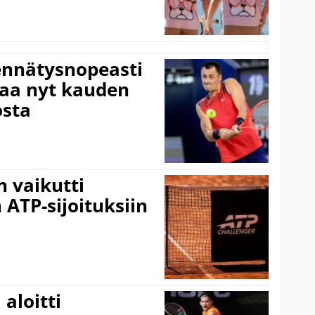
ennätysnopeasti
taa nyt kauden
osta
 vaikutti
 ATP-sijoituksiin
aloitti