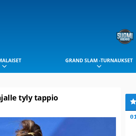
ALAISET
GRAND SLAM -TURNAUKSET
jalle tyly tappio