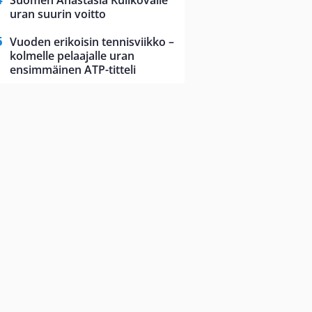
Suomen Anastasia Kulikovalle
uran suurin voitto
Vuoden erikoisin tennisviikko –
kolmelle pelaajalle uran
ensimmäinen ATP-titteli