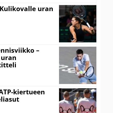
Kulikovalle uran
nnisviikko –
 uran
tteli
 ATP-kiertueen
liasut