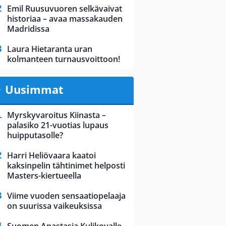
Emil Ruusuvuoren selkävaivat
historiaa – avaa massakauden
Madridissa
Laura Hietaranta uran
kolmanteen turnausvoittoon!
Uusimmat
Myrskyvaroitus Kiinasta –
palasiko 21-vuotias lupaus
huipputasolle?
Harri Heliövaara kaatoi
kaksinpelin tähtinimet helposti
Masters-kiertueella
Viime vuoden sensaatiopelaaja
on suurissa vaikeuksissa