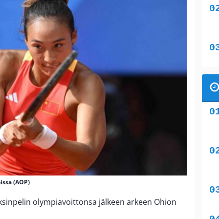
issa (AOP)
aksinpelin olympiavoittonsa jälkeen arkeen Ohion