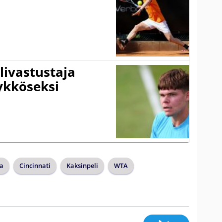
livastustaja
ykköseksi
va
Cincinnati
Kaksinpeli
WTA