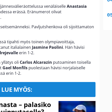
jännesvälieräottelussa venäläiselle
Anastasia
dessa erässä. Eränumerot olivat
.
 seitsemänneksi. Pavljutshenkova oli sijoittamaton
issä tipahti myös toinen olympiavoittaja,
tanut italialainen
Jasmine Paolini
. Hän hävisi
rejevalle
erin 1-2.
yllätys oli
Carlos Alcarazin
putoaminen toisella
t
Gael Monfils
puolestaan hävisi norjalaiselle
sä erin 1-2.
LUE MYÖS:
nasta – palasiko
huipputasolle?