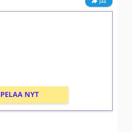
Jaa
ilmaiskierroksia ilman
osta Tuohi 1000 -peliin (arvo 0,20€ per
PELAA NYT