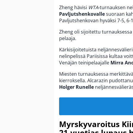
Zheng hävisi
WTA
-turnauksen nel
Pavljutshenkovalle
suoraan kah
Pavljutshenkovan hyväksi 7-5, 6-1
Zheng oli sijoitettu turnauksessa
pelaaja.
Kärkisijoitetuista neljännesvälier
nelinpelissä Pariisissa kultaa voit
Venäjän teinipelaajalle
Mirra And
Miesten turnauksessa merkittävä 
kierroksella. Alcarazin pudottanu
Holger Runelle
neljännesvälieräs
Myrskyvaroitus Kii
21-vuotias lupaus 