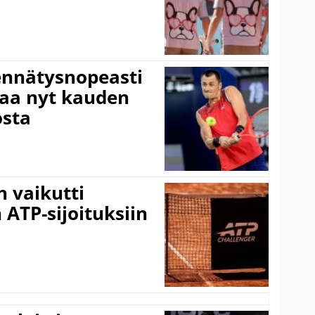
ennätysnopeasti
taa nyt kauden
osta
 vaikutti
 ATP-sijoituksiin