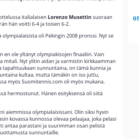
ottelussa italialaisen
Lorenzo Musettin
suoraan
 hän voitti 6-4 ja toisen 6-2.
 olympialaisista oli Pekingin 2008 pronssi. Nyt se
 en ole yltänyt olympiakisojen finaaliin. Vain
noa mitali. Nyt ylitin aidan ja varmistin kirkkaamman
nsa tapahtuukaan sunnuntaina, on tämä kunnia ja
nuntaina kultaa, mutta tämäkin on iso juttu,
 jossa myös Suomitennis.com oli myös mukana.
ssä hermostunut. Hänen esityksensä oli siitä
tani aiemmissa olympialaisissani. Olin siksi hyvin
asin kovassa kunnossa olevaa pelaajaa, joka pelasi
 piti antaa parastani ja suurimman osan pelistä
 luottamusta sunnuntaille.