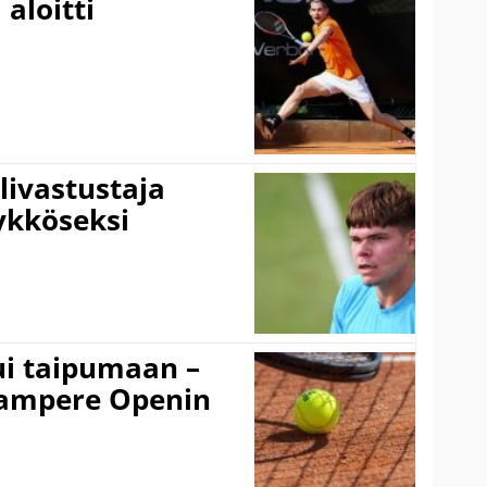
aloitti
livastustaja
ykköseksi
ui taipumaan –
 Tampere Openin