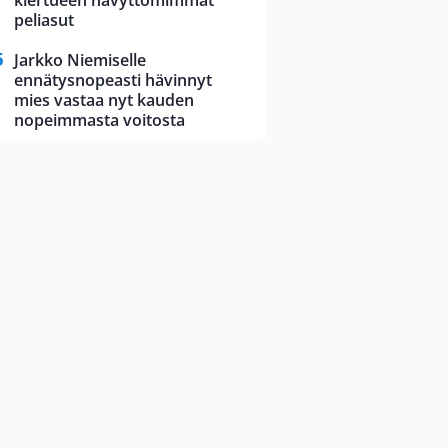
kiertueen hävyttömimmät
peliasut
Jarkko Niemiselle
ennätysnopeasti hävinnyt
mies vastaa nyt kauden
nopeimmasta voitosta