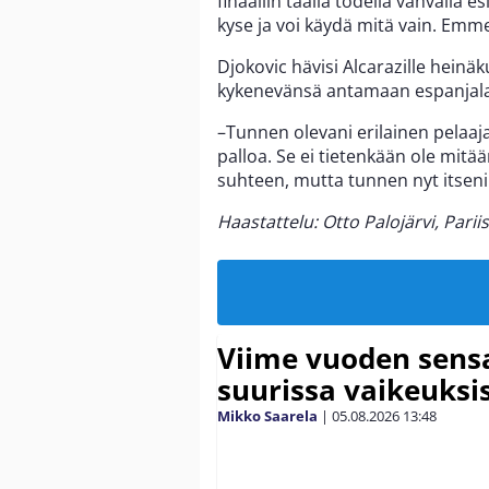
finaaliin täällä todella vahvalla 
kyse ja voi käydä mitä vain. Em
Djokovic hävisi Alcarazille hein
kykenevänsä antamaan espanjal
–Tunnen olevani erilainen pelaaja
palloa. Se ei tietenkään ole mitä
suhteen, mutta tunnen nyt itseni
Haastattelu: Otto Palojärvi, Pariis
Viime vuoden sens
suurissa vaikeuksi
Mikko Saarela
|
05.08.2026
13:48