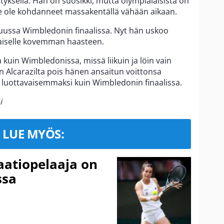
esityksellä. Hän on suosikki, mutta olympialaisista on
me ole kohdanneet massakentällä vähään aikaan.
äkuussa Wimbledonin finaalissa. Nyt hän uskoo
aiselle kovemman haasteen.
 kuin Wimbledonissa, missä liikuin ja löin vain
än Alcarazilta pois hänen ansaitun voittonsa
 luottavaisemmaksi kuin Wimbledonin finaalissa.
i
LUE MYÖS:
aatiopelaaja on
ssa