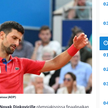
oissa (AOP)
Novak Djokovicille
olympiakisoissa finaalipaikan