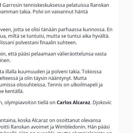
 Garrosin tenniskeskuksessa pelatuissa Ranskan
ivamman takia. Polvi on vaivannut häntä
lveen, jotta se olisi tänään parhaassa kunnossa. En
 miltä se tuntuisi, mutta se tuntui aika hyvältä.
lissani polvestani finaalin suhteen.
kin, että pääsi pelaamaan välieräottelunsa vasta
oinen.
asta illalla kuumuuden ja polveni takia. Tokiossa
elteessä ja olin täysin nääntynyt. Mutta
umissa olosuhteissa. Tennis on ulkoilmapeli ja
e kentällä.
, olympiavoiton tiellä on
Carlos Alcaraz
. Djokovic
untaina, koska Alcaraz on osoittanut olevansa
n voitti Ranskan avoimet ja Wimbledonin. Hän pääsi