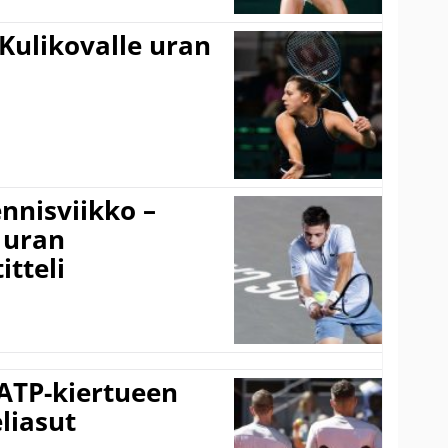
Kulikovalle uran
nnisviikko –
 uran
tteli
 ATP-kiertueen
liasut