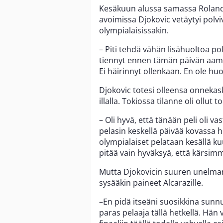
Kesäkuun alussa samassa Roland
avoimissa Djokovic vetäytyi polv
olympialaisissakin.
– Piti tehdä vähän lisähuoltoa po
tiennyt ennen tämän päivän aamua,
Ei häirinnyt ollenkaan. En ole huo
Djokovic totesi olleensa onnekas
illalla. Tokiossa tilanne oli ollut t
– Oli hyvä, että tänään peli oli v
pelasin keskellä päivää kovassa h
olympialaiset pelataan kesällä ku
pitää vain hyväksyä, että kärsimm
Mutta Djokovicin suuren unelman
sysääkin paineet Alcarazille.
–En pidä itseäni suosikkina sunn
paras pelaaja tällä hetkellä. Hä