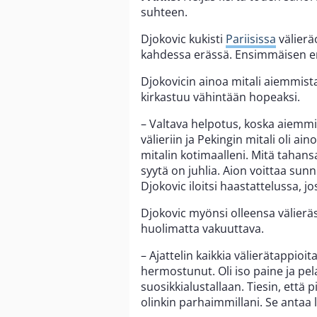
suhteen.
Djokovic kukisti
Pariisissa
välierä
kahdessa erässä. Ensimmäisen erän
Djokovicin ainoa mitali aiemmista
kirkastuu vähintään hopeaksi.
– Valtava helpotus, koska aiemmin
välieriin ja Pekingin mitali oli ai
mitalin kotimaalleni. Mitä taha
syytä on juhlia. Aion voittaa sun
Djokovic iloitsi haastattelussa,
Djokovic myönsi olleensa välierä
huolimatta vakuuttava.
– Ajattelin kaikkia välierätappioi
hermostunut. Oli iso paine ja pel
suosikkialustallaan. Tiesin, että
olinkin parhaimmillani. Se antaa