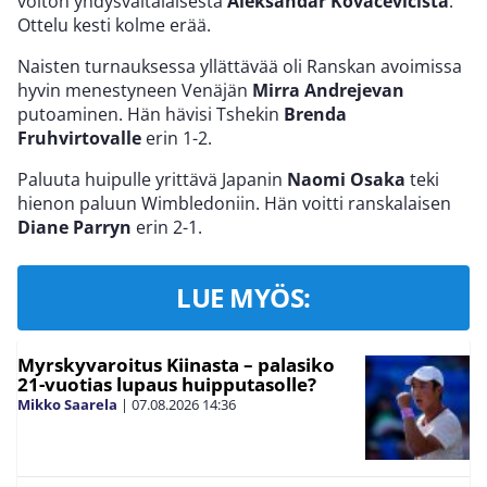
voiton yhdysvaltalaisesta
Aleksandar Kovacevicista
.
Ottelu kesti kolme erää.
Naisten turnauksessa yllättävää oli Ranskan avoimissa
hyvin menestyneen Venäjän
Mirra Andrejevan
putoaminen. Hän hävisi Tshekin
Brenda
Fruhvirtovalle
erin 1-2.
Paluuta huipulle yrittävä Japanin
Naomi Osaka
teki
hienon paluun Wimbledoniin. Hän voitti ranskalaisen
Diane Parryn
erin 2-1.
LUE MYÖS:
Myrskyvaroitus Kiinasta – palasiko
21-vuotias lupaus huipputasolle?
Mikko Saarela
|
07.08.2026
14:36