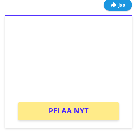
Jaa
1€ = 10€ arvosta
ilmaiskierroksia ilman
kierrätystä!
Talleta 1€
Saat heti 50 ilmaiskierrosta Tuohi 1000 -
peliin (arvo 0,20€ per kierros)!
Ei kierrätysvaatimusta!
PELAA NYT