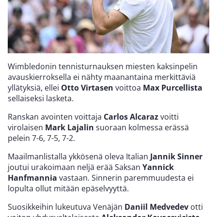
Wimbledonin tennisturnauksen miesten kaksinpelin
avauskierroksella ei nähty maanantaina merkittäviä
yllätyksiä, ellei
Otto Virtasen
voittoa
Max Purcellista
sellaiseksi lasketa.
Ranskan avointen voittaja
Carlos Alcaraz
voitti
virolaisen
Mark Lajalin
suoraan kolmessa erässä
pelein 7-6, 7-5, 7-2.
Maailmanlistalla ykkösenä oleva Italian
Jannik Sinner
joutui urakoimaan neljä erää Saksan
Yannick
Hanfmannia
vastaan. Sinnerin paremmuudesta ei
lopulta ollut mitään epäselvyyttä.
Suosikkeihin lukeutuva Venäjän
Daniil Medvedev
otti