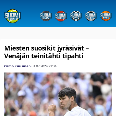
Miesten suosikit jyräsivät –
Venäjän teinitähti tipahti
Osmo Kuusinen
01.07.2024
23:34