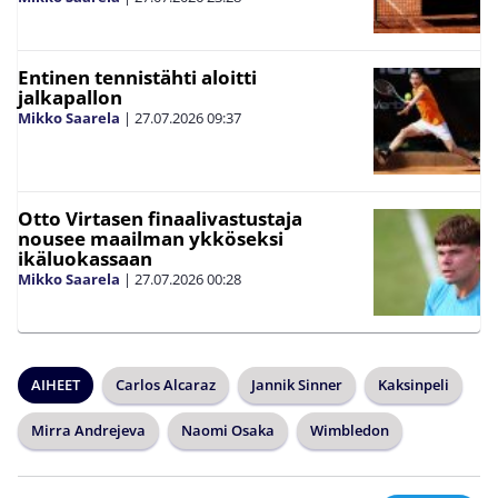
Entinen tennistähti aloitti
jalkapallon
Mikko Saarela
|
27.07.2026
09:37
Otto Virtasen finaalivastustaja
nousee maailman ykköseksi
ikäluokassaan
Mikko Saarela
|
27.07.2026
00:28
AIHEET
Carlos Alcaraz
Jannik Sinner
Kaksinpeli
Mirra Andrejeva
Naomi Osaka
Wimbledon