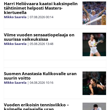
Harri Heliövaara kaatoi kaksinpelin
tähtinimet helposti Masters-
kiertueella
Mikko Saarela
|
07.08.2026
00:14
Viime vuoden sensaatiopelaaja on
suurissa vaikeuksissa
Mikko Saarela
|
05.08.2026
13:48
Suomen Anastasia Kulikovalle uran
suurin voitto
Mikko Saarela
|
04.08.2026
10:16
Vuoden erikoisin tennisviikko –
kolmelle pelaajalle uran