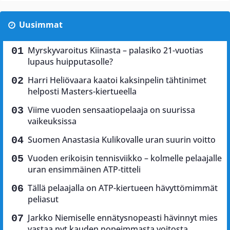
Uusimmat
Myrskyvaroitus Kiinasta – palasiko 21-vuotias
lupaus huipputasolle?
Harri Heliövaara kaatoi kaksinpelin tähtinimet
helposti Masters-kiertueella
Viime vuoden sensaatiopelaaja on suurissa
vaikeuksissa
Suomen Anastasia Kulikovalle uran suurin voitto
Vuoden erikoisin tennisviikko – kolmelle pelaajalle
uran ensimmäinen ATP-titteli
Tällä pelaajalla on ATP-kiertueen hävyttömimmät
peliasut
Jarkko Niemiselle ennätysnopeasti hävinnyt mies
vastaa nyt kauden nopeimmasta voitosta