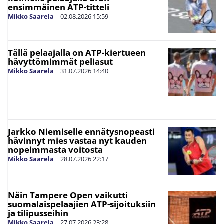
ensimmäinen ATP-titteli
Mikko Saarela
|
02.08.2026
15:59
Tällä pelaajalla on ATP-kiertueen
hävyttömimmät peliasut
Mikko Saarela
|
31.07.2026
14:40
Jarkko Niemiselle ennätysnopeasti
hävinnyt mies vastaa nyt kauden
nopeimmasta voitosta
Mikko Saarela
|
28.07.2026
22:17
Näin Tampere Open vaikutti
suomalaispelaajien ATP-sijoituksiin
ja tilipusseihin
Mikko Saarela
|
27.07.2026
23:28